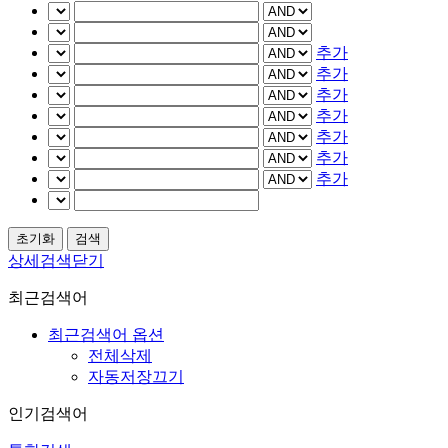
추가
추가
추가
추가
추가
추가
추가
상세검색닫기
최근검색어
최근검색어 옵션
전체삭제
자동저장끄기
인기검색어