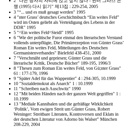
2 "나는 승자의 자리에 앉고 싶지 않다 - 귄터 그라스 논
쟁 (1995) 다시 읽기" 제13집 : 229-254, 2005
3 "“... und es muß gesagt werden" 1995
4 "nter Grass’ deutsches Geschichtsbuch “Ein weites Feld”
wird im Osten geliebt als Verteidigung des Lebens in der
DDR" 1995
5 "^Ein weites Feld^Steidl" 1995
6 "Wie der politische Furor einmal den literarischen Verstand
vollends unterpflügte, Die Primärrezeption von Günter Grass’
Roman Ein weites Feld, Mitteilungen des Deutschen
Germanistenverbandes" Bielefeld 438-451, 2000
7 "Verschmäht und gepriesen; Günter Grass und die
literarische Kritik, Deutsche Bücher" 189-195, 1996/3
8 "Thesen zum Roman Ein weites Feld, von Gü;nter Grass"
61 : 177-179, 1996
9 "Später Adel für das Wappentier" 4 : 294-305, 10.1999
10 "Sozialdemokrat als Anarch" 1 : 10.1999
11 "Schreiben nach Auschwitz" 1990
12 "Mit beiden Händen nach der ganzen Welt gegriffen" 1 :
10.1999
13 "Mediale Kannibalen und die gefräßige Wirklichkeit
‘Politik’, Vom ewigen Streit um Günter Grass, Robert
Weninger: Streitbare Literaten, Kontroversen und Eklats in
der deutschen Literatur von Adorno bis Walser" München
208-229, 2004