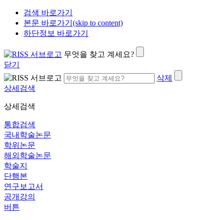
검색 바로가기
본문 바로가기(skip to content)
하단정보 바로가기
무엇을 찾고 계세요?
닫기
삭제
상세검색
상세검색
통합검색
국내학술논문
학위논문
해외학술논문
학술지
단행본
연구보고서
공개강의
버튼