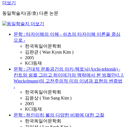
더보기
동일학술지(권/호) 다른 논문
문학 : 타자이해의 이해 - 쉬츠의 타자이해 이론을 중심
으로 -
한국독일어문학회
김완균 ( Wan Kyun Kim )
2005
KCI등재
문학 : 근대적 문화공간의 아키-텍토닉(Archi-tektonik) -
칸트와 슁켈 그리고 하이데거의 맥락에서 본 빙켈만(J. J.
Winckelmann)의 고전주의적 미의 이념과 표현의 변증법
-
한국독일어문학회
김윤상 ( Yun Sang Kim )
2005
KCI등재
문학 : 하인리히 뵐의 다양한 비평에 대한 고찰
한국독일어문학회
김이섭 ( Lee Seob Kim )