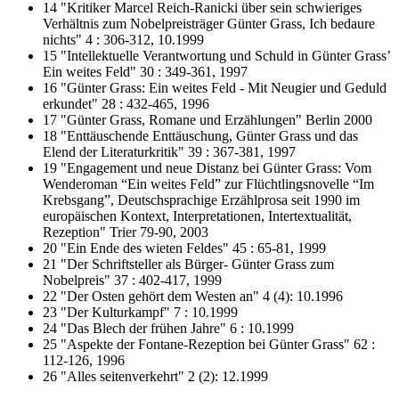
14 "Kritiker Marcel Reich-Ranicki über sein schwieriges
Verhältnis zum Nobelpreisträger Günter Grass, Ich bedaure
nichts" 4 : 306-312, 10.1999
15 "Intellektuelle Verantwortung und Schuld in Günter Grass’
Ein weites Feld" 30 : 349-361, 1997
16 "Günter Grass: Ein weites Feld - Mit Neugier und Geduld
erkundet" 28 : 432-465, 1996
17 "Günter Grass, Romane und Erzählungen" Berlin 2000
18 "Enttäuschende Enttäuschung, Günter Grass und das
Elend der Literaturkritik" 39 : 367-381, 1997
19 "Engagement und neue Distanz bei Günter Grass: Vom
Wenderoman “Ein weites Feld” zur Flüchtlingsnovelle “Im
Krebsgang”, Deutschsprachige Erzählprosa seit 1990 im
europäischen Kontext, Interpretationen, Intertextualität,
Rezeption" Trier 79-90, 2003
20 "Ein Ende des wieten Feldes" 45 : 65-81, 1999
21 "Der Schriftsteller als Bürger- Günter Grass zum
Nobelpreis" 37 : 402-417, 1999
22 "Der Osten gehört dem Westen an" 4 (4): 10.1996
23 "Der Kulturkampf" 7 : 10.1999
24 "Das Blech der frühen Jahre" 6 : 10.1999
25 "Aspekte der Fontane-Rezeption bei Günter Grass" 62 :
112-126, 1996
26 "Alles seitenverkehrt" 2 (2): 12.1999