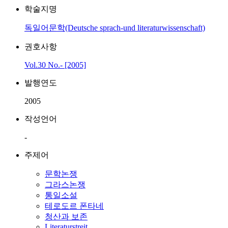
학술지명
독일어문학(Deutsche sprach-und literaturwissenschaft)
권호사항
Vol.30 No.- [2005]
발행연도
2005
작성언어
-
주제어
문학논쟁
그라스논쟁
통일소설
테로도르 폰타네
청산과 보존
Literaturstreit