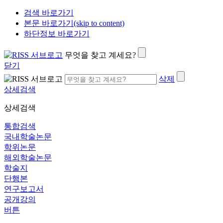
검색 바로가기
본문 바로가기(skip to content)
하단정보 바로가기
무엇을 찾고 계세요?
닫기
삭제
상세검색
상세검색
통합검색
국내학술논문
학위논문
해외학술논문
학술지
단행본
연구보고서
공개강의
버튼