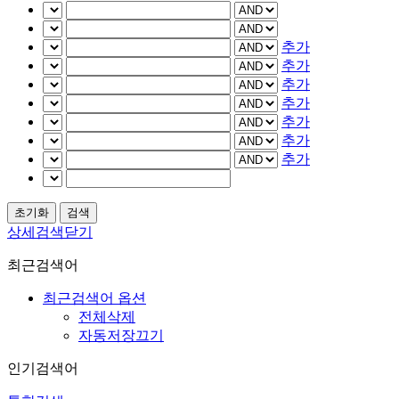
추가
추가
추가
추가
추가
추가
추가
상세검색닫기
최근검색어
최근검색어 옵션
전체삭제
자동저장끄기
인기검색어