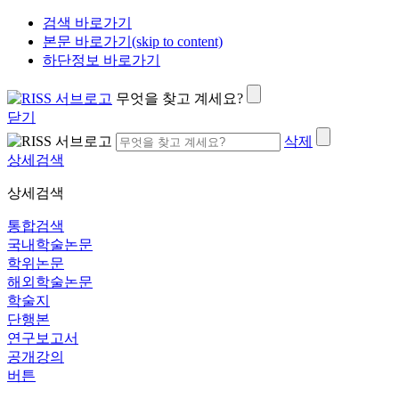
검색 바로가기
본문 바로가기(skip to content)
하단정보 바로가기
무엇을 찾고 계세요?
닫기
삭제
상세검색
상세검색
통합검색
국내학술논문
학위논문
해외학술논문
학술지
단행본
연구보고서
공개강의
버튼