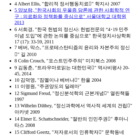
4 Albert Ellis, "합리적 정서행동치료" 학지사 2007
5 양보람, "한국사회의 우울증 담론에 관한 사회학적 연
구 : 의료화와 정책화를 중심으로" 서울대학교 대학원
2013
6 서희경, "한국 헌법의 정신사: 헌법전문의 “4･19 민주
이념 도입”에 관한 논의를 중심으로" 한국정치사상학회
17 (17): 33-59, 2011
7 베버, 막스, "프로테스탄티즘의 윤리와 자본주의 정신
" 길 2010
8 Colin Crouch, "포스트민주주의" 미지북스 2008
9 김동춘, "트라우마로읽는 대한민국" 역사비평사 20-
45, 2014
10 김덕영, "짐멜이냐 베버냐" 한울 2004
11 이명원, "주권양도의 딜레마"
12 Sigmund Freud, "정신분석학의 근본개념" 열린책들
1997
13 Wilhelm Dilthey, "정신과학에서 역사적 세계의 건립"
아카넷 2009
14 Elmer E. Schattschneider, "절반의 인민주권" 후마니
타스 2008
15 Clifford Geertz, "저자로서의 인류학자" 문학동네