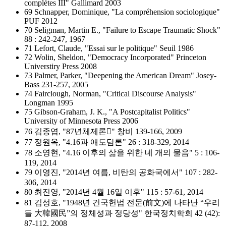
complètes III" Gallimard 2003
69 Schnapper, Dominique, "La compréhension sociologique"
PUF 2012
70 Seligman, Martin E., "Failure to Escape Traumatic Shock"
88 : 242-247, 1967
71 Lefort, Claude, "Essai sur le politique" Seuil 1986
72 Wolin, Sheldon, "Democracy Incorporated" Princeton
Universtiry Press 2008
73 Palmer, Parker, "Deepening the American Dream" Josey-
Bass 231-257, 2005
74 Fairclough, Norman, "Critical Discourse Analysis"
Longman 1995
75 Gibson-Graham, J. K., "A Postcapitalist Politics"
University of Minnesota Press 2006
76 김종엽, "87년체제론" 창비 139-166, 2009
77 정원옥, "4.16과 애도담론" 26 : 318-329, 2014
78 소영현, "4.16 이후의 삶을 위한 네 개의 물음" 5 : 106-
119, 2014
79 이영진, "2014년 여름, 비탄의 공화국에서" 107 : 282-
306, 2014
80 최진영, "2014년 4월 16일 이후" 115 : 57-61, 2014
81 김성호, "1948년 건국헌법 전문(前文)에 나타난 “우리
들 大韓國民”의 정체성과 정당성" 한국정치학회 42 (42):
87-112, 2008