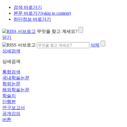
검색 바로가기
본문 바로가기(skip to content)
하단정보 바로가기
무엇을 찾고 계세요?
닫기
삭제
상세검색
상세검색
통합검색
국내학술논문
학위논문
해외학술논문
학술지
단행본
연구보고서
공개강의
버튼