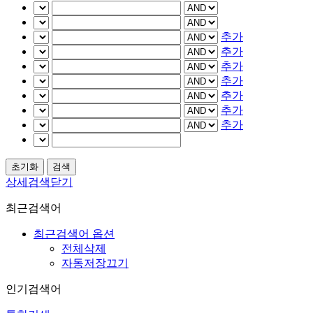
추가
추가
추가
추가
추가
추가
추가
상세검색닫기
최근검색어
최근검색어 옵션
전체삭제
자동저장끄기
인기검색어