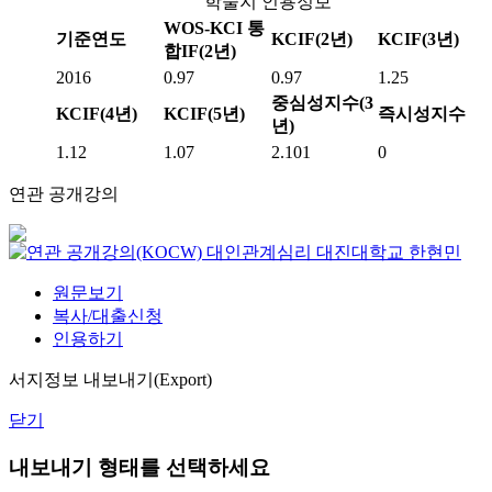
학술지 인용정보
WOS-KCI 통
기준연도
KCIF(2년)
KCIF(3년)
합IF(2년)
2016
0.97
0.97
1.25
중심성지수(3
KCIF(4년)
KCIF(5년)
즉시성지수
년)
1.12
1.07
2.101
0
연관 공개강의
대인관계심리
대진대학교
한현민
원문보기
복사/대출신청
인용하기
서지정보 내보내기(Export)
닫기
내보내기 형태를 선택하세요