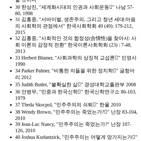
30 한상진, "세계화시대의 인권과 사회운동" 나남 57-
80, 1998
31 김홍중, "서바이벌, 생존주의, 그리고 청년 세대:마음
의 사회학의 관점에서" 한국사회학회 49 (49): 179-212,
2015
32 김홍중, "사회적인 것의 합정성(合情性)을 찾아서: 사
회 이론의 감정적 전환" 한국이론사회학회 (23) : 7-48,
2013
33 Herbert Blumer, "사회과학의 상징적 교섭론" 민영사
1990
34 Parker Palmer, "비통한 자들을 위한 정치학" 글항아
리 2012
35 Judith Butler, "불확실한 삶" 경성대학교출판부 2008
36 안병무, "민중과 한국신학" 한국신학연구소 86-103,
1979
37 Theda Skocpol, "민주주의의 쇠퇴" 한울 2010
38 Wendy Brown, "민주주의는 죽었는가?" 난장 83-104,
2010
39 Jean-Luc Nancy, "민주주의는 죽었는가?" 난장 107-
126, 2010
40 Joshua Kurlantzick, "민주주의는 어떻게 망가지는가"