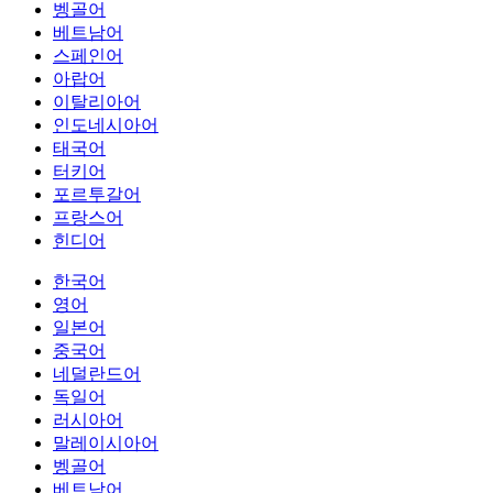
벵골어
베트남어
스페인어
아랍어
이탈리아어
인도네시아어
태국어
터키어
포르투갈어
프랑스어
힌디어
한국어
영어
일본어
중국어
네덜란드어
독일어
러시아어
말레이시아어
벵골어
베트남어