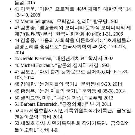
들녘 2015
41 이국운, "미완의 프로젝트. 48년 체제와 대한민국" 14
: 34-49, 2008
42 Martin Seligman, "무력감의 심리" 탐구당 1983
43 김홍중, "멜랑콜리와 모더니티:문화적 모더니티의 세
계감(世界感) 분석" 한국사회학회 40 (40): 1-31, 2006
44 김홍중, "마음의 사회학을 이론화하기: 기초개념들과
설명논리를 중심으로" 한국사회학회 48 (48): 179-213,
2014
45 Gerald Klerman, "대인관계치료" 학지사 2002
46 Michell Foucault, "담론의 질서" 새길 1993
47 김도민, "다시 함께 광화문으로 걸어야겠다" 62 : 89-
103, 2014
48 김애란, "눈먼자들의 국가" 문학동네 9-20, 2014
49 황정은, "눈먼 자들의 국가" 문학동네 85-98, 2014
50 셀리그만, 마틴, "낙관성 학습" 물푸레 2012
51 Barbara Ehrenreich, "긍정의배신" 부·키 2011
52 416 세월호참사 시민기록위원회작가기록단, "금요일
엔돌아오렴" 창비 2014
53 세월호 참사 시민기록위원회 작가기록단, "금요일엔
돌아오렴" 창비 4-9,