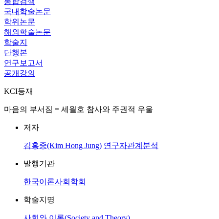
통합검색
국내학술논문
학위논문
해외학술논문
학술지
단행본
연구보고서
공개강의
KCI등재
마음의 부서짐 = 세월호 참사와 주권적 우울
저자
김홍중(Kim Hong Jung)
연구자관계분석
발행기관
한국이론사회학회
학술지명
사회와 이론(Society and Theory)