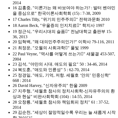
2014
16 김홍중, "이론가는 왜 바보여야 하는가? : 발터 벤야민
을 중심으로" 한국이론사회학회 (15) : 7-38, 2009
17 Charles Tilly, "위기의 민주주의" 전략과문화 2010
18 Aaron Beck, "우울증의 인지치료" 학지사 1997
19 정근식, "우리시대의 슬픔" 전남대학교 출판부 15-
36, 2013
20 임혁백, "왜 대의민주주의인가?" 이학사 79-116, 2011
21 최정운, "오월의 사회과학" 풀빛 1999
22 Paul Veyne, "역사를 어떻게 쓰는가" 새물결 453-507,
2004
23 김석, "야만의 시대. 애도의 필요" 50 : 34-46, 2014
24 복도훈, "애도와 인륜성" 5 : 62-70, 2014
25 정경일, "애도, 기억, 저항. 세월호 ‘안의’ 민중신학"
668 : 2014
26 David Harvey, "신자유주의" 한울 2009
27 지주형, "세월호 참사의 정치사회학-신자유주의의 환
상과 현실" 비판사회학회 (104) : 14-55, 2014
28 오창룡, "세월호 참사와 책임회피 정치" 61 : 37-52,
2014
29 김순천, "세상이 절망적일수록 우리는 늘 새롭게 시작
할 것이다"