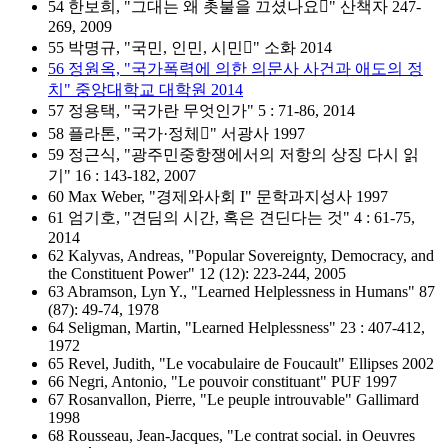
54 한보희, "그대는 왜 촛불을 끄셨나요" 산책자 247-
269, 2009
55 박명규, "국민, 인민, 시민" 소화 2014
56 정원옥, "국가폭력에 의한 의문사 사건과 애도의 정
치" 중앙대학교 대학원 2014
57 정용택, "국가란 무엇인가" 5 : 71-86, 2014
58 플라톤, "국가·정체" 서광사 1997
59 정근식, "광주민중항쟁에서의 저항의 상징 다시 읽
기" 16 : 143-182, 2007
60 Max Weber, "경제와사회 I" 문학과지성사 1997
61 엄기호, "견딤의 시간, 혹은 견딘다는 것" 4 : 61-75,
2014
62 Kalyvas, Andreas, "Popular Sovereignty, Democracy, and
the Constituent Power" 12 (12): 223-244, 2005
63 Abramson, Lyn Y., "Learned Helplessness in Humans" 87
(87): 49-74, 1978
64 Seligman, Martin, "Learned Helplessness" 23 : 407-412,
1972
65 Revel, Judith, "Le vocabulaire de Foucault" Ellipses 2002
66 Negri, Antonio, "Le pouvoir constituant" PUF 1997
67 Rosanvallon, Pierre, "Le peuple introuvable" Gallimard
1998
68 Rousseau, Jean-Jacques, "Le contrat social. in Oeuvres