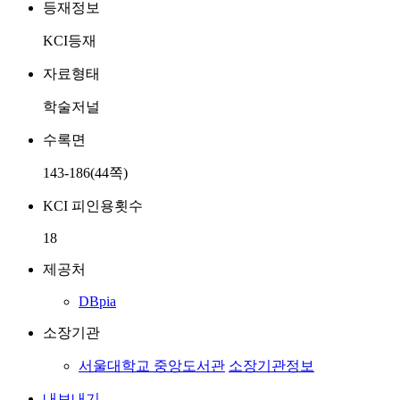
등재정보
KCI등재
자료형태
학술저널
수록면
143-186(44쪽)
KCI 피인용횟수
18
제공처
DBpia
소장기관
서울대학교 중앙도서관
소장기관정보
내보내기