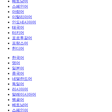
베트남어
스페인어
아랍어
이탈리아어
인도네시아어
태국어
터키어
포르투갈어
프랑스어
힌디어
한국어
영어
일본어
중국어
네덜란드어
독일어
러시아어
말레이시아어
벵골어
베트남어
스페인어