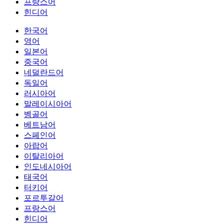
프랑스어
힌디어
한국어
영어
일본어
중국어
네덜란드어
독일어
러시아어
말레이시아어
벵골어
베트남어
스페인어
아랍어
이탈리아어
인도네시아어
태국어
터키어
포르투갈어
프랑스어
힌디어