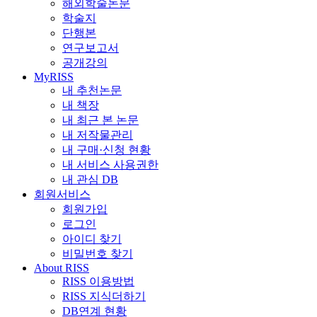
해외학술논문
학술지
단행본
연구보고서
공개강의
MyRISS
내 추천논문
내 책장
내 최근 본 논문
내 저작물관리
내 구매·신청 현황
내 서비스 사용권한
내 관심 DB
회원서비스
회원가입
로그인
아이디 찾기
비밀번호 찾기
About RISS
RISS 이용방법
RISS 지식더하기
DB연계 현황