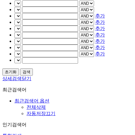
추가
추가
추가
추가
추가
추가
추가
상세검색닫기
최근검색어
최근검색어 옵션
전체삭제
자동저장끄기
인기검색어