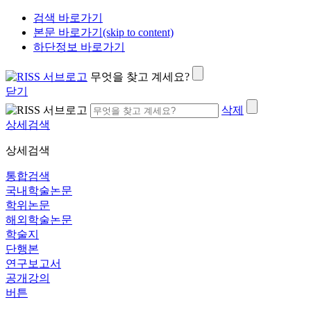
검색 바로가기
본문 바로가기(skip to content)
하단정보 바로가기
무엇을 찾고 계세요?
닫기
삭제
상세검색
상세검색
통합검색
국내학술논문
학위논문
해외학술논문
학술지
단행본
연구보고서
공개강의
버튼