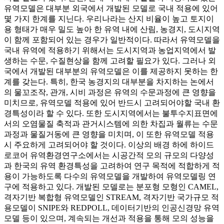
유역모델은 대부분 외국에서 개발된 모델로 국내 적용에 있어
몇 가지 한계를 지닌다. 우리나라는 산지 비율이 높고 토지이
용 형태가 매우 밀도 높아 한 유역 내에 산림, 농경지, 도시지역
이 함께 포함되어 있는 경우가 일반적이다. 따라서 유역모델을
국내 유역에 적용하기 위해서는 도시지역과 농업지역에서 발
생하는 수문, 수질현상을 함께 고려할 필요가 있다. 그러나 외
국에서 개발된 대부분의 유역모델은 이를 제공하지 못하는 한
계를 갖는다. 특히, 한국 농경지의 대부분을 차지하는 논에서
의 물꼬조작, 관개, 시비 과정은 유역의 수문과정에 큰 영향을
미치므로, 유역모델 적용에 있어 반드시 고려되어야할 국내 환
경특성이라 할 수 있다. 또한 도시지역에서는 불투수지표면에
서의 오염물질 축적과 관거시스템에 의한 차집과 월류는 수문
과정과 물질거동에 큰 영향을 미치며, 이 또한 유역모델 적용
시 주요하게 고려되어야 할 것이다. 이상의 배경 하에 하이드
로코어 유역환경연구소에서는 시공간적 모의 규모의 다양성
과 한국의 유역 환경특성을 고려하여 연구 목적에 적합하게 적
용이 가능하도록 다수의 유역모델을 개발하여 유역모델링 연
구에 적용하고 있다. 개발된 모델로는 분포형 모형인 CAMEL,
격자기반 복합형 유역모델인 STREAM, 격자기반 국가규모 적
용모델이 SNIPE와 REDPOLL, 데이터기반의 인공신경망 유역
모델 등이 있으며, 계속되는 개선과 적용을 통해 모의 성능을