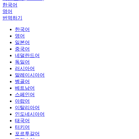
한국어
영어
번역하기
한국어
영어
일본어
중국어
네덜란드어
독일어
러시아어
말레이시아어
벵골어
베트남어
스페인어
아랍어
이탈리아어
인도네시아어
태국어
터키어
포르투갈어