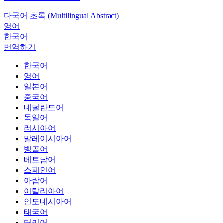
다국어 초록 (Multilingual Abstract)
영어
한국어
번역하기
한국어
영어
일본어
중국어
네덜란드어
독일어
러시아어
말레이시아어
벵골어
베트남어
스페인어
아랍어
이탈리아어
인도네시아어
태국어
터키어