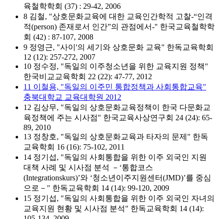
육철학학회 (37) : 29-42, 2006
8 김철, "상호문화교육에 대한 교육인간학적 고찰-“인격
적(person) 존재로서 인간”의 관점에서-" 한국교육철학학
회 (42) : 87-107, 2008
9 정영근, "사이'의 세기와 상호문화 교육" 한독교육학회
12 (12): 257-272, 2007
10 정수정, "독일의 이주청소년을 위한 교육지원 정책"
한국비교교육학회 22 (22): 47-77, 2012
11 이철용, "독일의 이주민 통합정책과 사회통합교육"
충북대학교 교육대학원 2012
12 김상무, "독일의 상호문화교육정책이 한국 다문화교
육정책에 주는 시사점" 한국교육사상연구회 24 (24): 65-
89, 2010
13 정창호, "독일의 상호문화교육과 타자의 문제" 한독
교육학회 16 (16): 75-102, 2011
14 정기섭, "독일의 사회통합을 위한 이주 외국인 지원
대책 사례 및 시사점 분석 －‘통합코스
(Integrationskurs)’와 ‘청소년이주지원센터(JMD)’를 중심
으로－" 한독교육학회 14 (14): 99-120, 2009
15 정기섭, "독일의 사회통합을 위한 이주 외국인 자녀의
교육지원 현황 및 시사점 분석" 한독교육학회 14 (14):
105-134, 2009