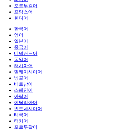
포르투갈어
프랑스어
힌디어
한국어
영어
일본어
중국어
네덜란드어
독일어
러시아어
말레이시아어
벵골어
베트남어
스페인어
아랍어
이탈리아어
인도네시아어
태국어
터키어
포르투갈어