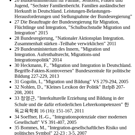
26 Bundesministerium für Familie, Senioren, Frauen und
Jugend, "Sechster Familienbericht. Familien ausländischer
Herkunft in Deutschland. Leistungen-Belastungen-
Herausforderungen und Stellungnahme der Bundesregierung"
27 Die Beauftragte der Bundesregierung für Migration,
Flüchtlinge und Integration, "Schulbuchstudie Migration und
Integration" 2015
28 Bundesregierung, "Nationaler Aktionsplan Integration.
Zusammenhalt stärken -Teilhabe verwirklichen" 2011
29 Bundesministerium des Innern, "Migration und
Integration. Aufenthaltsrecht, Migrations-und
Integrationspolitik" 2014
30 Heckmann, F., "Migration und Integration in Deutschland.
Begriffe-Fakten-Kontroversen" Bundeszentrale für politische
Bildung 227-229, 2013
31 Gogolin, I., "Migration und Bildung" VS 279-294, 2005
32 Nohlen, D., "Kleines Lexikon der Politik" BzfpB 207-
208, 2001
33 정영근, "Interkulturelle Erziehung und Bildung in der
Schule und die dafür erforderlichen Lehrerkompetenzen" 한
독교육학회 16 (16): 151-167, 2011
34 Soeffner, H.-G., "Integrationspotenziale einer modernen
Gesellschaft" VS 391-407, 2005
35 Bommes, M., "Integration-gesellschaftliches Risiko und
politisches Symbol" 22-23 : 3-5, 2007