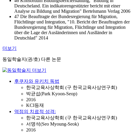
46 Konsortium Bildungsbericterstattung, "Bildung in
Deutscheland. Ein indikatorengestützter bericht mit einer
Analyse zu Bildung und Migration" Bertelsmann Verlag 2006
47 Die Beauftragte der Bundesregierung für Migration,
Flüchtlinge und Integration, "10. Bericht der Beauftragten der
Bundesregierung für Migration, Flüchtlinge und Integration
über die Lage der Ausländerinnen und Auslländer in
Deutschlad" 2014
더보기
동일학술지(권/호) 다른 논문
후쿠자와 유키치 독법
한국교육사상학회 (구 한국교육사상연구회)
박균섭(Park Kyoon-Seop)
2016
KCI등재
역점의 치료적 성격:
한국교육사상학회 (구 한국교육사상연구회)
서명석(Seo Myoung-Seok)
2016