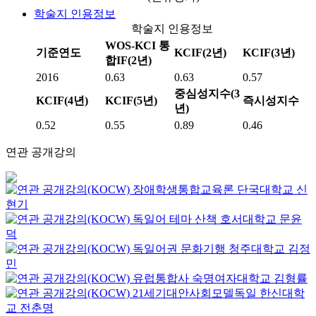
학술지 인용정보
학술지 인용정보
WOS-KCI 통
기준연도
KCIF(2년)
KCIF(3년)
합IF(2년)
2016
0.63
0.63
0.57
중심성지수(3
KCIF(4년)
KCIF(5년)
즉시성지수
년)
0.52
0.55
0.89
0.46
연관 공개강의
장애학생통합교육론
단국대학교
신
현기
독일어 테마 산책
호서대학교
문윤
덕
독일어권 문화기행
청주대학교
김정
민
유럽통합사
숙명여자대학교
김형률
21세기대안사회모델독일
한신대학
교
전춘명