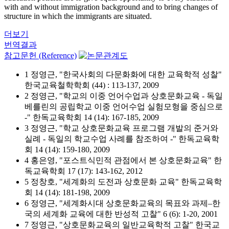
with and without immigration background and to bring changes of
structure in which the immigrants are situated.
더보기
번역결과
참고문헌 (Reference)
1 정영근, "한국사회의 다문화화에 대한 교육학적 성찰"
한국교육철학학회 (44) : 113-137, 2009
2 정영근, "학교의 이중 언어수업과 상호문화교육 - 독일
베를린의 공립학교 이중 언어수업 실험모형을 중심으로
-" 한독교육학회 14 (14): 167-185, 2009
3 정영근, "학교 상호문화교육 프로그램 개발의 준거와
실례 - 독일의 학교수업 사례를 참조하여 -" 한독교육학
회 14 (14): 159-180, 2009
4 홍은영, "포스트식민적 관점에서 본 상호문화교육" 한
독교육학회 17 (17): 143-162, 2012
5 정창호, "세계화의 도전과 상호문화 교육" 한독교육학
회 14 (14): 181-198, 2009
6 정영근, "세계화시대 상호문화교육의 목표와 과제–한
국의 세계화 교육에 대한 반성적 고찰" 6 (6): 1-20, 2001
7 정영근, "상호문화교육의 일반교육학적 고찰" 한국교