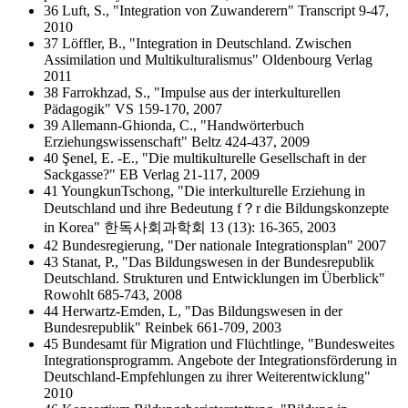
36 Luft, S., "Integration von Zuwanderern" Transcript 9-47,
2010
37 Löffler, B., "Integration in Deutschland. Zwischen
Assimilation und Multikulturalismus" Oldenbourg Verlag
2011
38 Farrokhzad, S., "Impulse aus der interkulturellen
Pädagogik" VS 159-170, 2007
39 Allemann-Ghionda, C., "Handwörterbuch
Erziehungswissenschaft" Beltz 424-437, 2009
40 Şenel, E. -E., "Die multikulturelle Gesellschaft in der
Sackgasse?" EB Verlag 21-117, 2009
41 YoungkunTschong, "Die interkulturelle Erziehung in
Deutschland und ihre Bedeutung f？r die Bildungskonzepte
in Korea" 한독사회과학회 13 (13): 16-365, 2003
42 Bundesregierung, "Der nationale Integrationsplan" 2007
43 Stanat, P., "Das Bildungswesen in der Bundesrepublik
Deutschland. Strukturen und Entwicklungen im Überblick"
Rowohlt 685-743, 2008
44 Herwartz-Emden, L, "Das Bildungswesen in der
Bundesrepublik" Reinbek 661-709, 2003
45 Bundesamt für Migration und Flüchtlinge, "Bundesweites
Integrationsprogramm. Angebote der Integrationsförderung in
Deutschland-Empfehlungen zu ihrer Weiterentwicklung"
2010