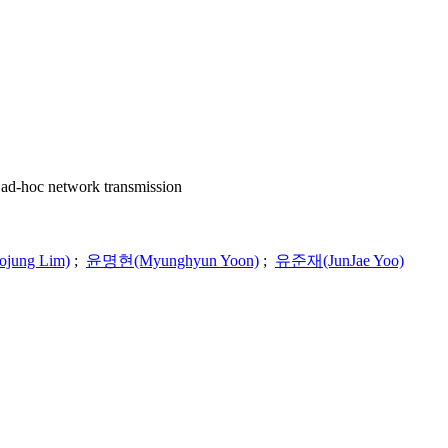
c network transmission
ung Lim)
;
윤명현(Myunghyun Yoon)
;
유준재(JunJae Yoo)