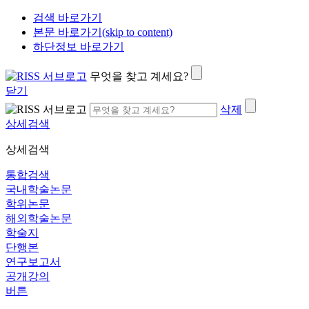
검색 바로가기
본문 바로가기(skip to content)
하단정보 바로가기
무엇을 찾고 계세요?
닫기
삭제
상세검색
상세검색
통합검색
국내학술논문
학위논문
해외학술논문
학술지
단행본
연구보고서
공개강의
버튼