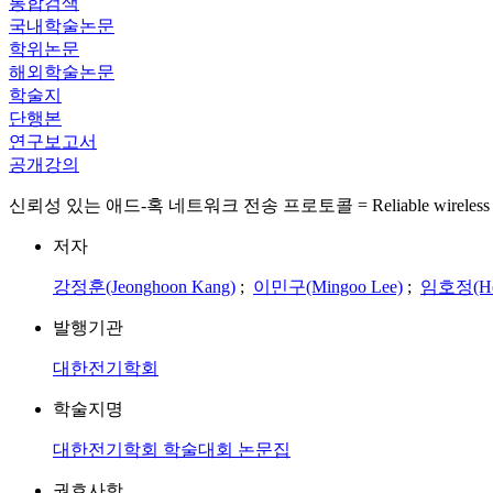
통합검색
국내학술논문
학위논문
해외학술논문
학술지
단행본
연구보고서
공개강의
신뢰성 있는 애드-혹 네트워크 전송 프로토콜 = Reliable wireless ad-ho
저자
강정훈(Jeonghoon Kang)
;
이민구(Mingoo Lee)
;
임호정(Hoj
발행기관
대한전기학회
학술지명
대한전기학회 학술대회 논문집
권호사항