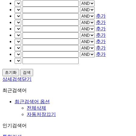
추가
추가
추가
추가
추가
추가
추가
상세검색닫기
최근검색어
최근검색어 옵션
전체삭제
자동저장끄기
인기검색어