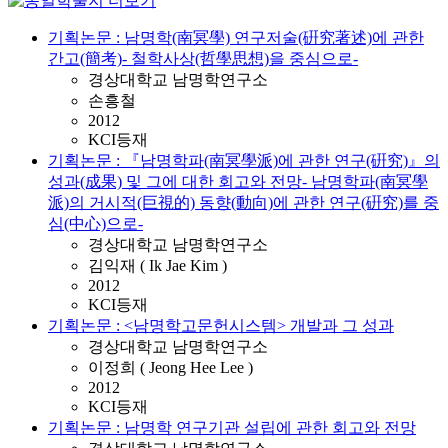
기획논문 : 남명학(南冥學) 연구저술(硏究著述)에 관한
간고(簡考)- 철학사상(哲學思想)을 중심으로-
경상대학교 남명학연구소
손흥철
2012
KCI등재
기획논문 : 『남명학파(南冥學派)에 관한 연구(硏究)』의
성과(成果) 및 그에 대한 회고와 전망- 남명학파(南冥學
派)의 거시적(巨視的) 동향(動向)에 관한 연구(硏究)를 중
심(中心)으로-
경상대학교 남명학연구소
김익재 ( Ik Jae Kim )
2012
KCI등재
기획논문 : <남명학고문헌시스템> 개발과 그 성과
경상대학교 남명학연구소
이정희 ( Jeong Hee Lee )
2012
KCI등재
기획논문 : 남명학 연구기관 설립에 관한 회고와 전망