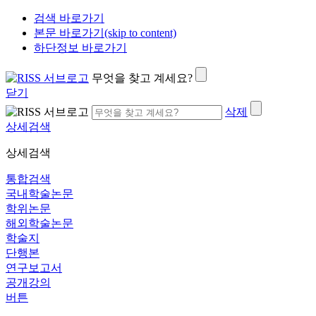
검색 바로가기
본문 바로가기(skip to content)
하단정보 바로가기
무엇을 찾고 계세요?
닫기
삭제
상세검색
상세검색
통합검색
국내학술논문
학위논문
해외학술논문
학술지
단행본
연구보고서
공개강의
버튼