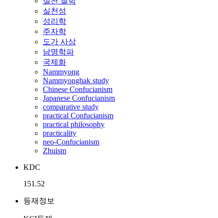
실천 철학
실천성
성리학
주자학
도가 사상
남명학파
국제화
Nammyong
Nammyonghak study
Chinese Confucianism
Japanese Confucianism
comparative study
practical Confucianism
practical philosophy
practicality
neo-Confucianism
Zhuism
KDC
151.52
등재정보