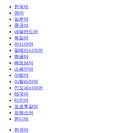
한국어
영어
일본어
중국어
네덜란드어
독일어
러시아어
말레이시아어
벵골어
베트남어
스페인어
아랍어
이탈리아어
인도네시아어
태국어
터키어
포르투갈어
프랑스어
힌디어
한국어