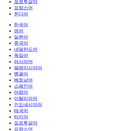
포르투갈어
프랑스어
힌디어
한국어
영어
일본어
중국어
네덜란드어
독일어
러시아어
말레이시아어
벵골어
베트남어
스페인어
아랍어
이탈리아어
인도네시아어
태국어
터키어
포르투갈어
프랑스어