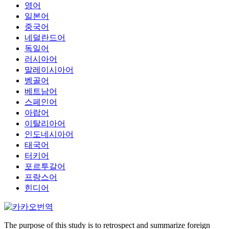
영어
일본어
중국어
네덜란드어
독일어
러시아어
말레이시아어
벵골어
베트남어
스페인어
아랍어
이탈리아어
인도네시아어
태국어
터키어
포르투갈어
프랑스어
힌디어
The purpose of this study is to retrospect and summarize foreign