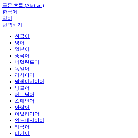
국문 초록 (Abstract)
한국어
영어
번역하기
한국어
영어
일본어
중국어
네덜란드어
독일어
러시아어
말레이시아어
벵골어
베트남어
스페인어
아랍어
이탈리아어
인도네시아어
태국어
터키어