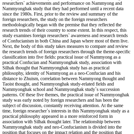
researchers` achievements and performance on Nammyong and
Nammyonghak study that they had performed until a recent data
since the 1980s. First, prior to the review and summary of the
foreign researchers, the study on the foreign researchers
methodologically began with the premise that they reflected the
research trends of their country to some extent. In this respect, this
study examines foreign researchers` awareness and research trends
of Confucianism in both China and Japan where most of them live.
Next, the body of this study takes measures to compare and review
the research trends of foreign researchers through the theme-specific
classification into five fields: practical issue of Nammyong as a
practical Confucian and Nammyonghak study, association with
Silhak thought that Nammyonghak study has as practical
philosophy, identity of Nammyong as a neo-Confucian and his
distance to Zhuism, correlation between Nammyong thought and
Taoist thought, and Nammyonghak study-related fields and
Nammyonghak school and Nammyonghak study`s succession
patterns. Of these five themes, the practical issue of Nammyonghak
study was early noted by foreign researchers and has been the
subject of discussion, constantly receiving attention. At the same
time, foreign researcher`s interests in this Nammyonghak study as a
practical philosophy appeared in a more reinforced form in
association with Silhak thought later. The relationship between
Nammyonghak study and neo-Confucianism is divided into the
position that focuses on the impact relation and the position that