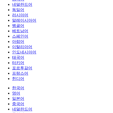
네덜란드어
독일어
러시아어
말레이시아어
벵골어
베트남어
스페인어
아랍어
이탈리아어
인도네시아어
태국어
터키어
포르투갈어
프랑스어
힌디어
한국어
영어
일본어
중국어
네덜란드어