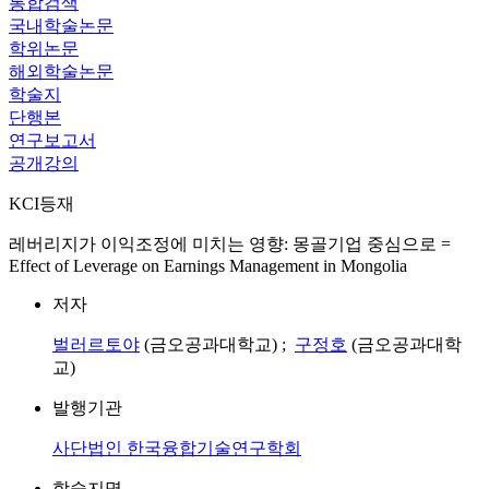
통합검색
국내학술논문
학위논문
해외학술논문
학술지
단행본
연구보고서
공개강의
KCI등재
레버리지가 이익조정에 미치는 영향: 몽골기업 중심으로 =
Effect of Leverage on Earnings Management in Mongolia
저자
벌러르토야
(금오공과대학교) ;
구정호
(금오공과대학
교)
발행기관
사단법인 한국융합기술연구학회
학술지명