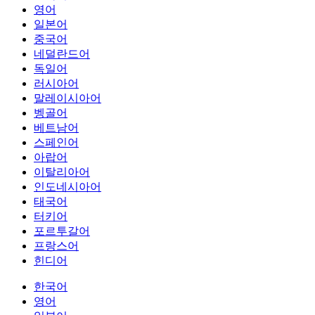
영어
일본어
중국어
네덜란드어
독일어
러시아어
말레이시아어
벵골어
베트남어
스페인어
아랍어
이탈리아어
인도네시아어
태국어
터키어
포르투갈어
프랑스어
힌디어
한국어
영어