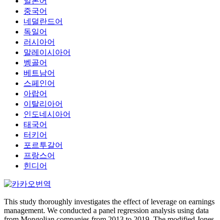
일본어
중국어
네덜란드어
독일어
러시아어
말레이시아어
벵골어
베트남어
스페인어
아랍어
이탈리아어
인도네시아어
태국어
터키어
포르투갈어
프랑스어
힌디어
This study thoroughly investigates the effect of leverage on earnings
management. We conducted a panel regression analysis using data
from Mongolian companies from 2013 to 2019. The modified Jones