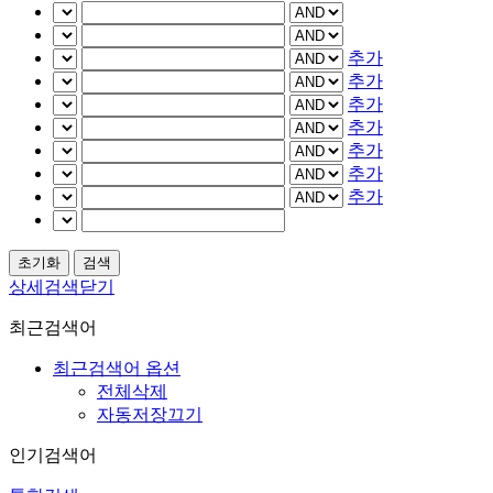
추가
추가
추가
추가
추가
추가
추가
상세검색닫기
최근검색어
최근검색어 옵션
전체삭제
자동저장끄기
인기검색어