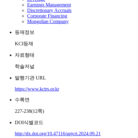
Earnings Management
Discretionary Accruals
Corporate Financing
Mongolian Company
등재정보
KCI등재
자료형태
학술저널
발행기관 URL
https://www.kctrs.or.kr
수록면
227-238(12쪽)
DOI식별코드
http://dx.doi.org/10.47116/apjcri.2024.09.21