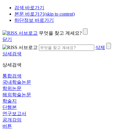
검색 바로가기
본문 바로가기(skip to content)
하단정보 바로가기
무엇을 찾고 계세요?
닫기
삭제
상세검색
상세검색
통합검색
국내학술논문
학위논문
해외학술논문
학술지
단행본
연구보고서
공개강의
버튼