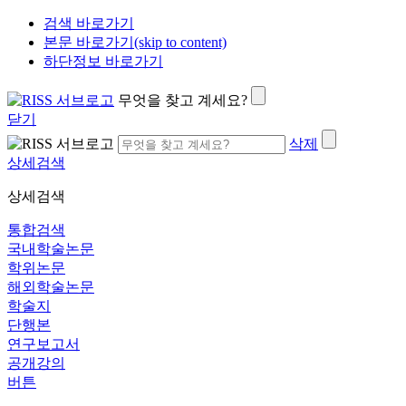
검색 바로가기
본문 바로가기(skip to content)
하단정보 바로가기
무엇을 찾고 계세요?
닫기
삭제
상세검색
상세검색
통합검색
국내학술논문
학위논문
해외학술논문
학술지
단행본
연구보고서
공개강의
버튼