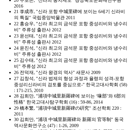
20 주보돈, "신라의 통치제도" 경상북도문화재연구원
2016
21 李成市, "신라 포항 中城里碑에 보이는 6세기 신라비
의 특질" 국립중앙박물관 2011
22 홍승우, "신라 최고의 금석문 포항 중성리비와 냉수리
비" 주류성 출판사 2012
23 윤선태, "신라 최고의 금석문 포항 중성리비와 냉수리
비" 주류성 출판사 2012
24 윤진석, "신라 최고의 금석문 포항 중성리비와 냉수리
비" 주류성 출판사 2012
25 김수태, "신라 최고의 금석문 포항 중성리비와 냉수리
비" 주류성 2012
26 전덕재, "신라 왕경의 역사" 새문사 2009
27 김창석, "신라 법제의 형성 과정과 율령의 성격-포항
중성리신라비의 검토를 중심으로-" 한국고대사학회 (58)
: 171-215, 2010
28 김희만, "浦項中城里新羅碑에 보이는 ‘喙部’와 6部의
性格" 한국고대사탐구학회 (16) : 59-86, 2014
29 橋本繁, "浦項中城里新羅碑の硏究" 조선학회 220 :
2011
30 김희만, "浦項 中城里新羅碑와 新羅의 官等制" 동국
역사문화연구소 (47) : 1-26, 2009