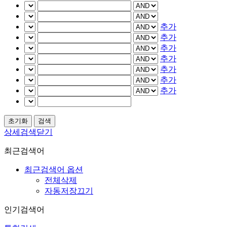
추가
추가
추가
추가
추가
추가
추가
상세검색닫기
최근검색어
최근검색어 옵션
전체삭제
자동저장끄기
인기검색어