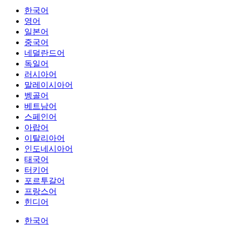
한국어
영어
일본어
중국어
네덜란드어
독일어
러시아어
말레이시아어
벵골어
베트남어
스페인어
아랍어
이탈리아어
인도네시아어
태국어
터키어
포르투갈어
프랑스어
힌디어
한국어