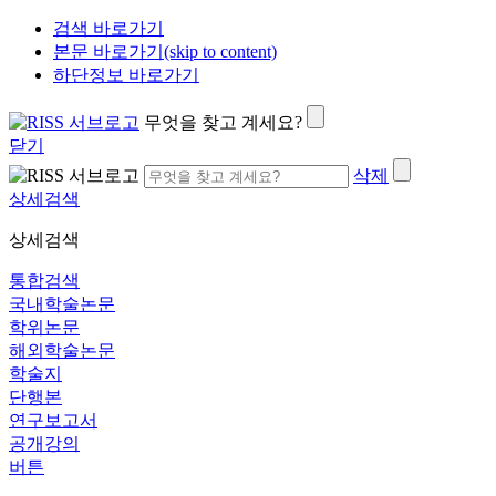
검색 바로가기
본문 바로가기(skip to content)
하단정보 바로가기
무엇을 찾고 계세요?
닫기
삭제
상세검색
상세검색
통합검색
국내학술논문
학위논문
해외학술논문
학술지
단행본
연구보고서
공개강의
버튼