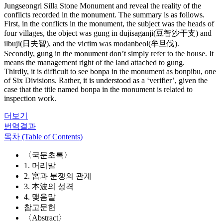
Jungseongri Silla Stone Monument and reveal the reality of the
conflicts recorded in the monument. The summary is as follows.
First, in the conflicts in the monument, the subject was the heads of
four villages, the object was gung in dujisaganji(豆智沙干支) and
ilbuji(日夫智), and the victim was modanbeol(牟旦伐).
Secondly, gung in the monument don’t simply refer to the house. It
means the management right of the land attached to gung.
Thirdly, it is difficult to see bonpa in the monument as bonpibu, one
of Six Divisions. Rather, it is understood as a ‘verifier’, given the
case that the title named bonpa in the monument is related to
inspection work.
더보기
번역결과
목차 (Table of Contents)
〈국문초록〉
1. 머리말
2. 宮과 분쟁의 관계
3. 本波의 성격
4. 맺음말
참고문헌
〈Abstract〉