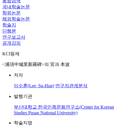
통합검색
국내학술논문
학위논문
해외학술논문
학술지
단행본
연구보고서
공개강의
KCI등재
<浦項中城里新羅碑>의 宮과 本波
저자
이수훈(Lee, Su-Hun)
연구자관계분석
발행기관
부산대학교 한국민족문화연구소(Center for Korean
Studies Pusan National University)
학술지명