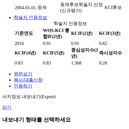
등재후보학술지 선정
등재
KCI후보
2004-01-01
(신규평가)
학술지 인용정보
학술지 인용정보
WOS-KCI 통
기준연도
KCIF(2년)
KCIF(3년)
합IF(2년)
2016
0.91
0.91
0.82
중심성지수(3
KCIF(4년)
KCIF(5년)
즉시성지수
년)
0.83
0.83
1.368
0.28
원문보기
복사/대출신청
인용하기
서지정보 내보내기(Export)
닫기
내보내기 형태를 선택하세요