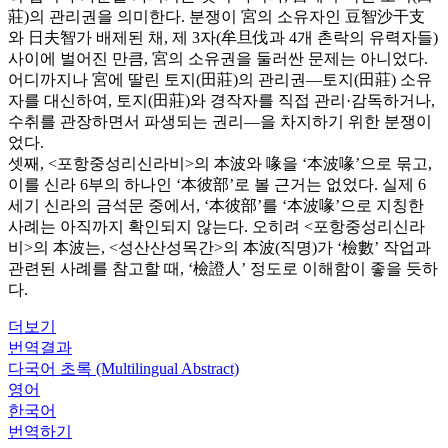
莊)의 관리권을 의미한다. 분쟁이 宮의 소유자인 豆智沙干支
와 日夫智가 배제된 채, 제 3자(牟旦伐과 4개 촌락의 유력자들)
사이에 벌어진 만큼, 宮의 소유권을 둘러싼 문제는 아니었다.
어디까지나 宮에 딸린 토지(田莊)의 관리권―토지(田莊) 소유
자를 대신하여, 토지(田莊)와 경작자를 직접 관리·감독하거나,
수취를 관장하면서 파생되는 권리―을 차지하기 위한 분쟁이
었다.
셋째, <포항중성리신라비>의 本波와 喙을 ‘本波喙’으로 묶고,
이를 신라 6부의 하나인 ‘本彼部’로 볼 근거는 없었다. 실제 6
세기 신라의 금석문 중에서, ‘本彼部’를 ‘本波喙’으로 지칭한
사례는 아직까지 확인되지 않는다. 오히려 <포항중성리신라
비>의 本波는, <성산산성목간>의 本波(직명)가 ‘檢數’ 작업과
관련된 사례를 참고할 때, ‘檢證人’ 정도로 이해함이 좋을 듯하
다.
더보기
번역결과
다국어 초록 (Multilingual Abstract)
영어
한국어
번역하기