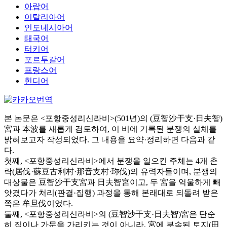
아랍어
이탈리아어
인도네시아어
태국어
터키어
포르투갈어
프랑스어
힌디어
본 논문은 <포항중성리신라비>(501년)의 (豆智沙干支·日夫智)
宮과 本波를 새롭게 검토하여, 이 비에 기록된 분쟁의 실체를
밝혀보고자 작성되었다. 그 내용을 요약·정리하면 다음과 같
다.
첫째, <포항중성리신라비>에서 분쟁을 일으킨 주체는 4개 촌
락(居伐·蘇豆古利村·那音支村·珎伐)의 유력자들이며, 분쟁의
대상물은 豆智沙干支宮과 日夫智宮이고, 두 宮을 억울하게 빼
앗겼다가 처리(판결·집행) 과정을 통해 본래대로 되돌려 받은
쪽은 牟旦伐이었다.
둘째, <포항중성리신라비>의 (豆智沙干支·日夫智)宮은 단순
히 집이나 가문을 가리키는 것이 아니라, 宮에 부속된 토지(田