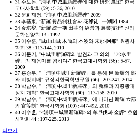
31 주보돈, "浦項 中城里新羅碑에 대한 硏究 展望" 한국
고대사학회 (59) : 5-36, 2010
32 문화재청, "浦項 中城里新羅碑" 2009
33 李基東, "新羅 骨品制社會와 花郞徒" 一潮閣 1984
34 金琪燮, "新羅 統一期 田莊의 經營과 農業技術" 신라
문화선양회 13 : 1992
35 이수훈, "城山山城 木簡의 本波와 末那·阿那" 효원사
학회 38 : 113-144, 2010
36 이문기, "中城里新羅碑의 발견과 그 의의-「冷水里
碑」의 재음미를 겸하여-" 한국고대사학회 (56) : 5-57,
2009
37 홍승우, "「浦項中城里新羅碑」를 통해 본 新羅의 部
와 지방지배" 규장각한국학연구원 (66) : 207-241, 2014
38 박남수, "「浦項 中城里新羅碑」의 新釋과 지증왕대
정치 개혁" 한국고대사학회 (60) : 117-158, 2010
39 박남수, "「浦項 中城里新羅碑」에 나타난 新羅 六部
와 官等制" 한국사학회 (100) : 447-492, 2010
40 이수훈, "<浦項中城里新羅碑>의 牟旦伐과 金評" 효원
사학회 44 : 197-225, 2013
더보기