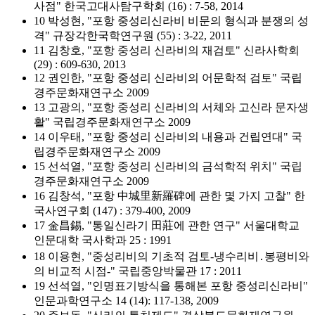
사점" 한국고대사탐구학회 (16) : 7-58, 2014
10 박성현, "포항 중성리신라비 비문의 형식과 분쟁의 성
격" 규장각한국학연구원 (55) : 3-22, 2011
11 김창호, "포항 중성리 신라비의 재검토" 신라사학회
(29) : 609-630, 2013
12 권인한, "포항 중성리 신라비의 어문학적 검토" 국립
경주문화재연구소 2009
13 고광의, "포항 중성리 신라비의 서체와 고신라 문자생
활" 국립경주문화재연구소 2009
14 이우태, "포항 중성리 신라비의 내용과 건립연대" 국
립경주문화재연구소 2009
15 선석열, "포항 중성리 신라비의 금석학적 위치" 국립
경주문화재연구소 2009
16 김창석, "포항 中城里新羅碑에 관한 몇 가지 고찰" 한
국사연구회 (147) : 379-400, 2009
17 金昌錫, "통일신라기 田莊에 관한 연구" 서울대학교
인문대학 국사학과 25 : 1991
18 이용현, "중성리비의 기초적 검토-냉수리비․봉평비와
의 비교적 시점-" 국립중앙박물관 17 : 2011
19 선석열, "인명표기방식을 통해본 포항 중성리신라비"
인문과학연구소 14 (14): 117-138, 2009