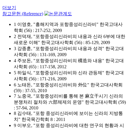
더보기
참고문헌 (Reference)
1 이영호, "흥해지역과 포항중성리신라비" 한국고대사
학회 (56) : 217-252, 2009
2 전덕재, "포항중성리신라비의 내용과 신라 6부에 대한
새로운 이해" 한국고대사학회 (56) : 85-129, 2009
3 강종훈, "포항중성리신라비의 내용과 성격" 한국고대
사학회 (56) : 131-169, 2009
4 주보돈, "포항중성리신라비의 構造와 내용" 한국고대
사학회 (65) : 117-158, 2012
5 하일식, "포항중성리신라비와 신라 관등제" 한국고대
사학회 (56) : 171-216, 2009
6 노태돈, "포항중성리신라비와 外位" 한국고대사학회
(59) : 37-55, 2010
7 노중국, "포항중성리비를 통해 본 麻立干시기 신라의
분쟁처리 절차와 六部체제의 운영" 한국고대사학회 (59)
: 57-94, 2010
8 김수태, "포항 중성리신라비에 보이는 신라의 지방통
치" 한국목간학회 8 : 2011
9 이부오, "포항 중성리신라비에 대한 연구의 현황과 시