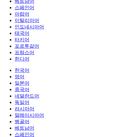
베트남어
스페인어
아랍어
이탈리아어
인도네시아어
태국어
터키어
포르투갈어
프랑스어
힌디어
한국어
영어
일본어
중국어
네덜란드어
독일어
러시아어
말레이시아어
벵골어
베트남어
스페인어