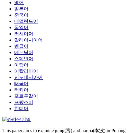
영어
일본어
중국어
네덜란드어
독일어
러시아어
말레이시아어
벵골어
베트남어
스페인어
아랍어
이탈리아어
인도네시아어
태국어
터키어
포르투갈어
프랑스어
힌디어
This paper aims to examine gung(宮) and bonpa(本波) in Pohang