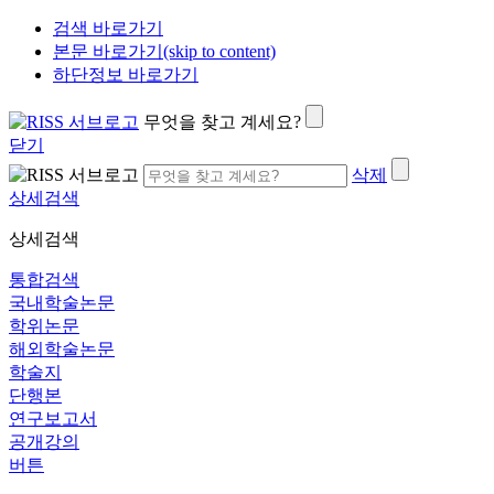
검색 바로가기
본문 바로가기(skip to content)
하단정보 바로가기
무엇을 찾고 계세요?
닫기
삭제
상세검색
상세검색
통합검색
국내학술논문
학위논문
해외학술논문
학술지
단행본
연구보고서
공개강의
버튼