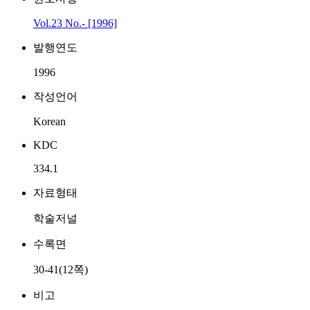
Vol.23 No.- [1996]
발행연도
1996
작성언어
Korean
KDC
334.1
자료형태
학술저널
수록면
30-41(12쪽)
비고