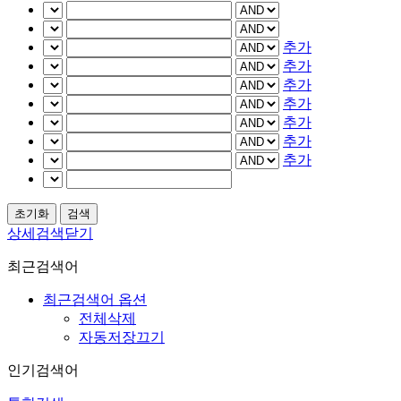
추가
추가
추가
추가
추가
추가
추가
상세검색닫기
최근검색어
최근검색어 옵션
전체삭제
자동저장끄기
인기검색어