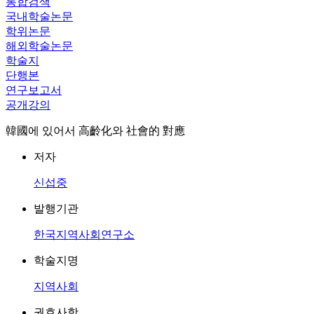
통합검색
국내학술논문
학위논문
해외학술논문
학술지
단행본
연구보고서
공개강의
韓國에 있어서 高齡化와 社會的 對應
저자
신섭중
발행기관
한국지역사회연구소
학술지명
지역사회
권호사항