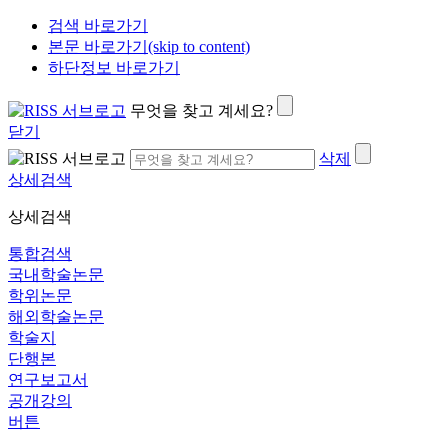
검색 바로가기
본문 바로가기(skip to content)
하단정보 바로가기
무엇을 찾고 계세요?
닫기
삭제
상세검색
상세검색
통합검색
국내학술논문
학위논문
해외학술논문
학술지
단행본
연구보고서
공개강의
버튼