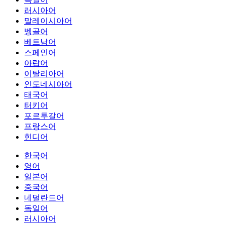
러시아어
말레이시아어
벵골어
베트남어
스페인어
아랍어
이탈리아어
인도네시아어
태국어
터키어
포르투갈어
프랑스어
힌디어
한국어
영어
일본어
중국어
네덜란드어
독일어
러시아어