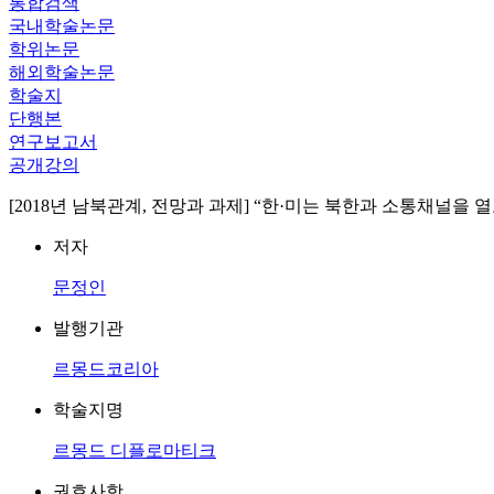
통합검색
국내학술논문
학위논문
해외학술논문
학술지
단행본
연구보고서
공개강의
[2018년 남북관계, 전망과 과제] “한·미는 북한과 소통채널을 
저자
문정인
발행기관
르몽드코리아
학술지명
르몽드 디플로마티크
권호사항