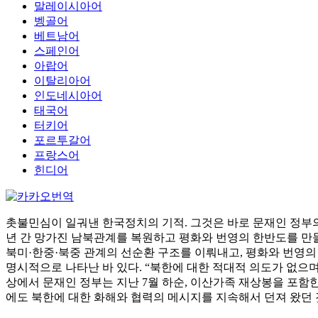
말레이시아어
벵골어
베트남어
스페인어
아랍어
이탈리아어
인도네시아어
태국어
터키어
포르투갈어
프랑스어
힌디어
촛불민심이 일궈낸 한국정치의 기적. 그것은 바로 문재인 정부의
년 간 망가진 남북관계를 복원하고 평화와 번영의 한반도를 만들
북미·한중·북중 관계의 선순환 구조를 이뤄내고, 평화와 번영의 
명시적으로 나타난 바 있다. “북한에 대한 적대적 의도가 없으
상에서 문재인 정부는 지난 7월 하순, 이산가족 재상봉을 포
에도 북한에 대한 화해와 협력의 메시지를 지속해서 던져 왔던 