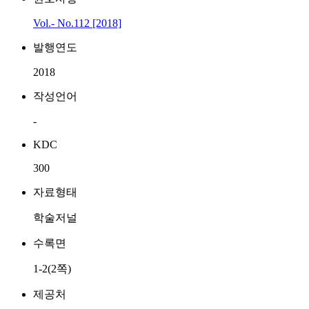
Vol.- No.112 [2018]
발행연도
2018
작성언어
-
KDC
300
자료형태
학술저널
수록면
1-2(2쪽)
제공처