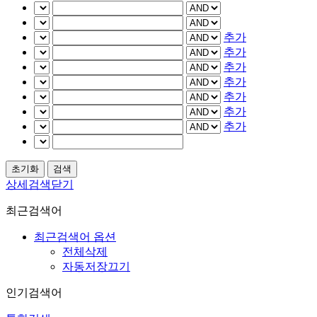
추가
추가
추가
추가
추가
추가
추가
상세검색닫기
최근검색어
최근검색어 옵션
전체삭제
자동저장끄기
인기검색어