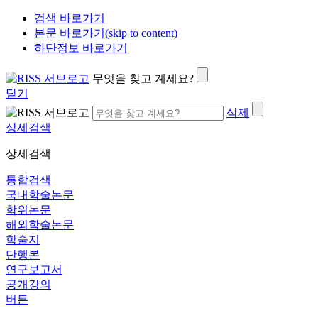
검색 바로가기
본문 바로가기(skip to content)
하단정보 바로가기
무엇을 찾고 계세요?
닫기
삭제
상세검색
상세검색
통합검색
국내학술논문
학위논문
해외학술논문
학술지
단행본
연구보고서
공개강의
버튼