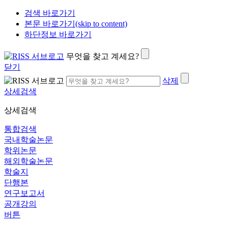
검색 바로가기
본문 바로가기(skip to content)
하단정보 바로가기
무엇을 찾고 계세요?
닫기
삭제
상세검색
상세검색
통합검색
국내학술논문
학위논문
해외학술논문
학술지
단행본
연구보고서
공개강의
버튼