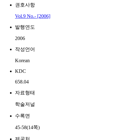
권호사항
Vol.9 No.- [2006]
발행연도
2006
작성언어
Korean
KDC
658.04
자료형태
학술저널
수록면
45-58(14쪽)
제공처