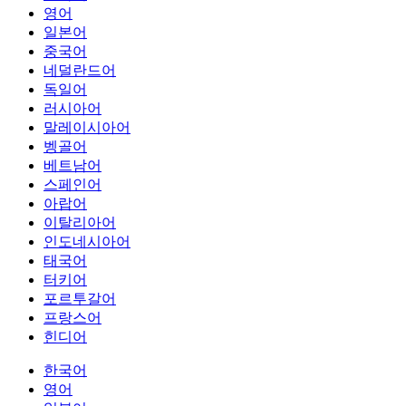
영어
일본어
중국어
네덜란드어
독일어
러시아어
말레이시아어
벵골어
베트남어
스페인어
아랍어
이탈리아어
인도네시아어
태국어
터키어
포르투갈어
프랑스어
힌디어
한국어
영어