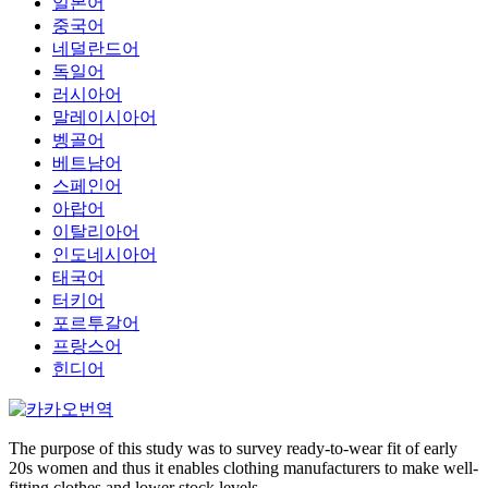
일본어
중국어
네덜란드어
독일어
러시아어
말레이시아어
벵골어
베트남어
스페인어
아랍어
이탈리아어
인도네시아어
태국어
터키어
포르투갈어
프랑스어
힌디어
The purpose of this study was to survey ready-to-wear fit of early
20s women and thus it enables clothing manufacturers to make well-
fitting clothes and lower stock levels.