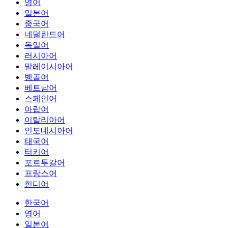
영어
일본어
중국어
네덜란드어
독일어
러시아어
말레이시아어
벵골어
베트남어
스페인어
아랍어
이탈리아어
인도네시아어
태국어
터키어
포르투갈어
프랑스어
힌디어
한국어
영어
일본어