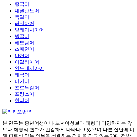
중국어
네덜란드어
독일어
러시아어
말레이시아어
벵골어
베트남어
스페인어
아랍어
이탈리아어
인도네시아어
태국어
터키어
포르투갈어
프랑스어
힌디어
본 연구는 중년여성이나 노년여성보다 체형이 다양하지는 않
으나 체형의 변화가 민감하게 나타나고 있으며 다른 집단에 비
해 피트성 있는 의복을 선호하는 경향을 갖고 있는 20대 전반