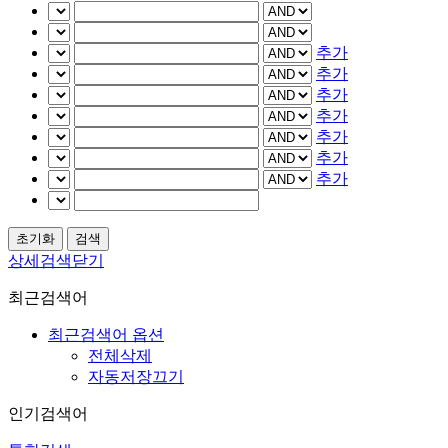
추가
추가
추가
추가
추가
추가
추가
상세검색닫기
최근검색어
최근검색어 옵션
전체삭제
자동저장끄기
인기검색어