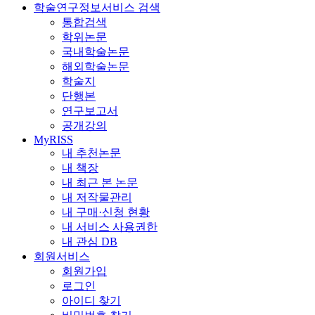
학술연구정보서비스 검색
통합검색
학위논문
국내학술논문
해외학술논문
학술지
단행본
연구보고서
공개강의
MyRISS
내 추천논문
내 책장
내 최근 본 논문
내 저작물관리
내 구매·신청 현황
내 서비스 사용권한
내 관심 DB
회원서비스
회원가입
로그인
아이디 찾기