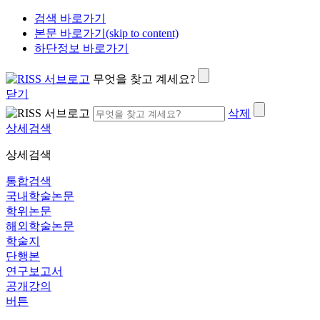
검색 바로가기
본문 바로가기(skip to content)
하단정보 바로가기
무엇을 찾고 계세요?
닫기
삭제
상세검색
상세검색
통합검색
국내학술논문
학위논문
해외학술논문
학술지
단행본
연구보고서
공개강의
버튼