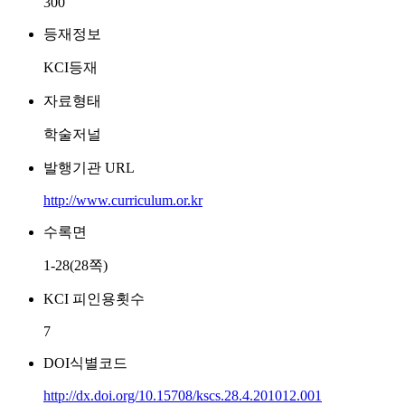
300
등재정보
KCI등재
자료형태
학술저널
발행기관 URL
http://www.curriculum.or.kr
수록면
1-28(28쪽)
KCI 피인용횟수
7
DOI식별코드
http://dx.doi.org/10.15708/kscs.28.4.201012.001