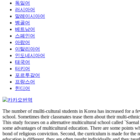
독일어
러시아어
말레이시아어
벵골어
베트남어
스페인어
아랍어
이탈리아어
인도네시아어
태국어
터키어
포르투갈어
프랑스어
힌디어
The number of mullti-cultural students in Korea has increased for a fe
school. Sometimes their classmates tease them about their multi-ethnicit
This study focuses on a alternative multicultural school called `Saenal
some advantages of multicultural education. There are some points whic
bond of religious conviction. Second, the curriculum is made for the n
education is different, they are often taught individually and they taug