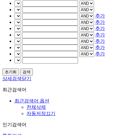
추가
추가
추가
추가
추가
추가
추가
상세검색닫기
최근검색어
최근검색어 옵션
전체삭제
자동저장끄기
인기검색어