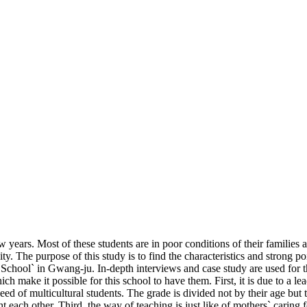
w years. Most of these students are in poor conditions of their families 
y. The purpose of this study is to find the characteristics and strong poi
 School` in Gwang-ju. In-depth interviews and case study are used for thi
h make it possible for this school to have them. First, it is due to a 
eed of multicultural students. The grade is divided not by their age but 
ht each other. Third, the way of teaching is just like of mothers` caring f