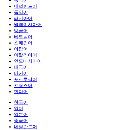
중국어
네덜란드어
독일어
러시아어
말레이시아어
벵골어
베트남어
스페인어
아랍어
이탈리아어
인도네시아어
태국어
터키어
포르투갈어
프랑스어
힌디어
한국어
영어
일본어
중국어
네덜란드어