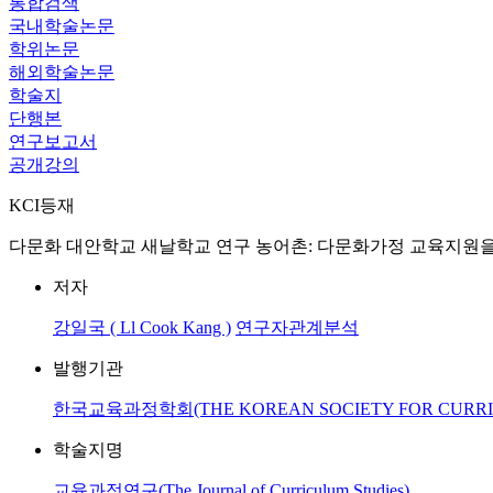
통합검색
국내학술논문
학위논문
해외학술논문
학술지
단행본
연구보고서
공개강의
KCI등재
다문화 대안학교 새날학교 연구 농어촌: 다문화가정 교육지원을 위한 기초연구 = A c
저자
강일국 ( Ll Cook Kang )
연구자관계분석
발행기관
한국교육과정학회(THE KOREAN SOCIETY FOR CURRIC
학술지명
교육과정연구(The Journal of Curriculum Studies)