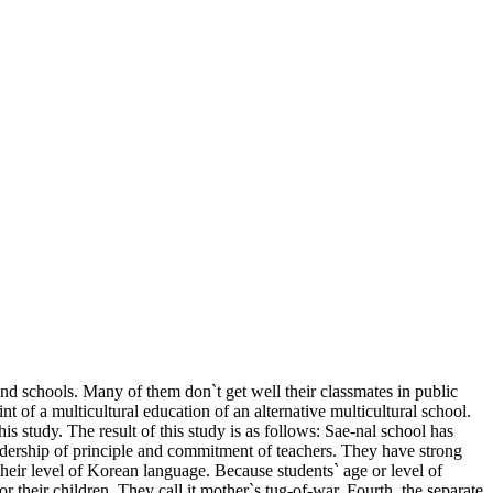
and schools. Many of them don`t get well their classmates in public
nt of a multicultural education of an alternative multicultural school.
s study. The result of this study is as follows: Sae-nal school has
leadership of principle and commitment of teachers. They have strong
their level of Korean language. Because students` age or level of
or their children. They call it mother`s tug-of-war. Fourth, the separate