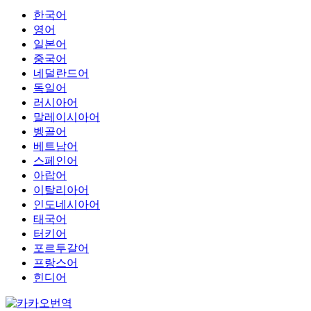
한국어
영어
일본어
중국어
네덜란드어
독일어
러시아어
말레이시아어
벵골어
베트남어
스페인어
아랍어
이탈리아어
인도네시아어
태국어
터키어
포르투갈어
프랑스어
힌디어