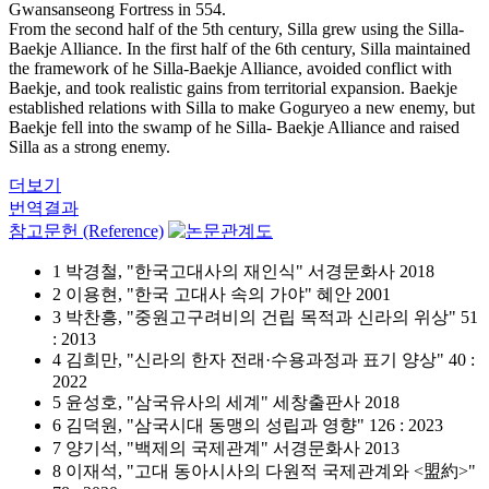
Gwansanseong Fortress in 554.
From the second half of the 5th century, Silla grew using the Silla-
Baekje Alliance. In the first half of the 6th century, Silla maintained
the framework of he Silla-Baekje Alliance, avoided conflict with
Baekje, and took realistic gains from territorial expansion. Baekje
established relations with Silla to make Goguryeo a new enemy, but
Baekje fell into the swamp of he Silla- Baekje Alliance and raised
Silla as a strong enemy.
더보기
번역결과
참고문헌 (Reference)
1 박경철, "한국고대사의 재인식" 서경문화사 2018
2 이용현, "한국 고대사 속의 가야" 혜안 2001
3 박찬흥, "중원고구려비의 건립 목적과 신라의 위상" 51
: 2013
4 김희만, "신라의 한자 전래·수용과정과 표기 양상" 40 :
2022
5 윤성호, "삼국유사의 세계" 세창출판사 2018
6 김덕원, "삼국시대 동맹의 성립과 영향" 126 : 2023
7 양기석, "백제의 국제관계" 서경문화사 2013
8 이재석, "고대 동아시사의 다원적 국제관계와 <盟約>"