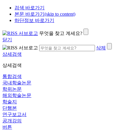
검색 바로가기
본문 바로가기(skip to content)
하단정보 바로가기
무엇을 찾고 계세요?
닫기
삭제
상세검색
상세검색
통합검색
국내학술논문
학위논문
해외학술논문
학술지
단행본
연구보고서
공개강의
버튼