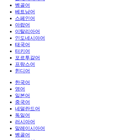
벵골어
베트남어
스페인어
아랍어
이탈리아어
인도네시아어
태국어
터키어
포르투갈어
프랑스어
힌디어
한국어
영어
일본어
중국어
네덜란드어
독일어
러시아어
말레이시아어
벵골어