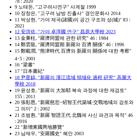
78 : 2020
9 노태돈, "고구려사연구" 사계절 1999
10 장창은, "고구려 남방 진출사" 경인문화사 2014
11 박성현, "가야 제국(諸國)의 공간 구조와 성(城)" 83 :
2021
12 安洪佐, "가야 卓淳國 연구" 昌原⼤學校 2023
13 ⾦秉柱, "羅濟同盟에 관한 硏究" 46 : 1984
14 鄭雲⿓, "羅濟同盟期 新羅와 百濟 關係" 46 : 1996
15 鄭載潤, "熊津時代 百濟와 新羅의 關係에 대한 考察"
4･5 : 2001
16 "梁書"
17 "日本書紀"
18 尹星鎬, "新羅의 漢江流域 領域化 過程 硏究" 高麗⼤
學校 2018
19 윤성호, "新羅의 ⼤加耶 복속 과정에 대한 재검토"
155 : 2011
20 張彰恩, "新羅慈悲~炤智王代築城·交戰地域의 검토와
그 의미" 2 : 2002
21 조범환, "新羅 智證王代 北魏에 사신 파견과 목적" 46
: 2016
22 "新增東國輿地勝覽"
23 남재우, "安羅國史" 혜안 2003