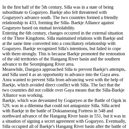
In the first half of the 5th century, Silla was in a state of being
subordinate to Goguryeo. Baekje also felt threatened with
Goguryeo's advance south. The two countries formed a friendly
relationship in 433, forming the Silla- Baekje Alliance against
Goguryeo based on mutual inviolability.
Entering the 6th century, changes occurred in the external situation
of the Three Kingdoms. Silla maintained relations with Baekje and
at the same time converted into a conciliatory relationship with
Goguryeo. Baekje recognized Silla's intentions, but failed to cope
with them strongly. This is because Baekje promoted the restoration
of the old territories of the Hangang River basin and the southern
advance to the Seomjingang River area.
Meanwhile, Daegaya approached Silla to prevent Baekje's attempts,
and Silla used it as an opportunity to advance into the Gaya area.
Anra wanted to prevent Silla from advancing west with the help of
Baekje, which avoided direct conflict with Silla. The fact that the
two countries did not collide over Gaya means that the Silla-Baekje
Alliance was working.
Baekje, which was devastated by Goguryeo at the Battle of Ogok in
529, was in a dilemma that could not antagonize Silla. Silla acted
with Baekje in the battle of Doksanseong Fortress in 548 and
northward advance of the Hangang River basin in 551, but it was in
a situation of signing a secret agreement with Goguryeo. Eventually,
Silla occupied all of Baekje's Hangang River basin after the battle of