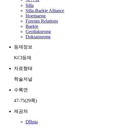
Silla
Silla-Baekje Alliance
Hoemaeng
Foreign Relations
Baekje
Geoltakseong
Doksanseong
등재정보
KCI등재
자료형태
학술저널
수록면
47-75(29쪽)
제공처
DBpia