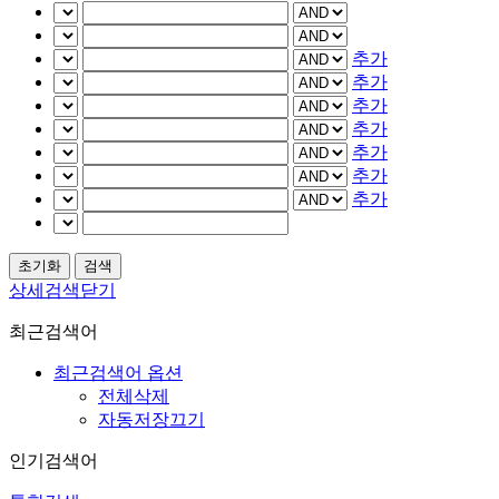
추가
추가
추가
추가
추가
추가
추가
상세검색닫기
최근검색어
최근검색어 옵션
전체삭제
자동저장끄기
인기검색어