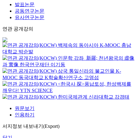
발표논문
공동연구논문
유사연구논문
연관 공개강의
백제속의 동아시아
K-MOOC
충남
대학교 박순발
인문학 강좌_新羅; 천년왕국의 虛像
과 實像
한국연구재단
이기동
삼국 통일신라의 불교인물
K-
MOOC
동국대학교 K학술확산연구소 고영섭
<한국사 探>풍납토성, 한성백제를
깨우다!
YTN SCIENCE
한미국제관계
신라대학교
강경태
원문보기
인용하기
서지정보 내보내기(Export)
닫기