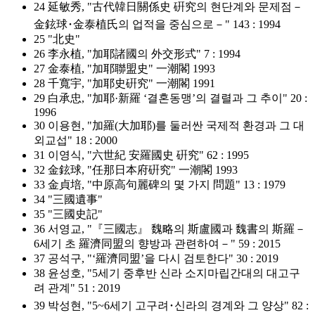
24 延敏秀, "古代韓日關係史 硏究의 현단계와 문제점－
⾦鉉球･⾦泰植⽒의 업적을 중심으로－" 143 : 1994
25 "北史"
26 李永植, "加耶諸國의 外交形式" 7 : 1994
27 ⾦泰植, "加耶聯盟史" 一潮閣 1993
28 千寬宇, "加耶史硏究" 一潮閣 1991
29 ⽩承忠, "加耶·新羅 ‘결혼동맹’의 결렬과 그 추이" 20 :
1996
30 이용현, "加羅(⼤加耶)를 둘러싼 국제적 환경과 그 대
외교섭" 18 : 2000
31 이영식, "六世紀 安羅國史 硏究" 62 : 1995
32 ⾦鉉球, "任那日本府硏究" 一潮閣 1993
33 ⾦貞培, "中原高句麗碑의 몇 가지 問題" 13 : 1979
34 "三國遺事"
35 "三國史記"
36 서영교, "『三國志』 魏略의 斯盧國과 魏書의 斯羅－
6세기 초 羅濟同盟의 향방과 관련하여－" 59 : 2015
37 공석구, "‘羅濟同盟’을 다시 검토한다" 30 : 2019
38 윤성호, "5세기 중후반 신라 소지마립간대의 대고구
려 관계" 51 : 2019
39 박성현, "5~6세기 고구려･신라의 경계와 그 양상" 82 :