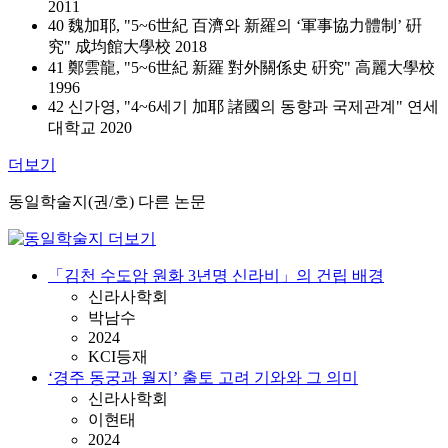
2011
40 魏加耶, "5~6世紀 百濟와 新羅의 ‘軍事協⼒體制’ 硏
究" 成均館⼤學校 2018
41 鄭雲⿓, "5~6世紀 新羅 對外關係史 硏究" 高麗⼤學校
1996
42 신가영, "4~6세기 加耶 諸國의 동향과 국제관계" 연세
대학교 2020
더보기
동일학술지(권/호) 다른 논문
「김천 수도암 원화 3년명 신라비」의 건립 배경
신라사학회
박남수
2024
KCI등재
‘경주 동궁과 월지’ 출토 고려 기와와 그 의미
신라사학회
이현태
2024