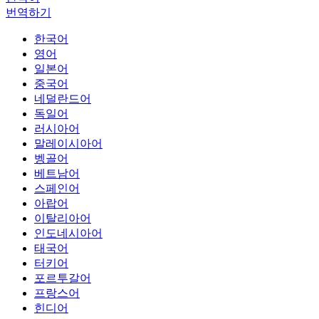
번역하기
한국어
영어
일본어
중국어
네덜란드어
독일어
러시아어
말레이시아어
벵골어
베트남어
스페인어
아랍어
이탈리아어
인도네시아어
태국어
터키어
포르투갈어
프랑스어
힌디어