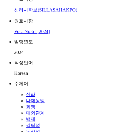
신라사학보(SILLASAHAKPO)
권호사항
Vol.- No.61 [2024]
발행연도
2024
작성언어
Korean
주제어
신라
나제동맹
회맹
대외관계
백제
걸탁성
독산성