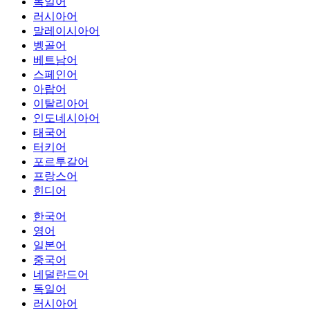
독일어
러시아어
말레이시아어
벵골어
베트남어
스페인어
아랍어
이탈리아어
인도네시아어
태국어
터키어
포르투갈어
프랑스어
힌디어
한국어
영어
일본어
중국어
네덜란드어
독일어
러시아어