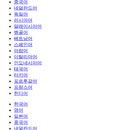
중국어
네덜란드어
독일어
러시아어
말레이시아어
벵골어
베트남어
스페인어
아랍어
이탈리아어
인도네시아어
태국어
터키어
포르투갈어
프랑스어
힌디어
한국어
영어
일본어
중국어
네덜란드어