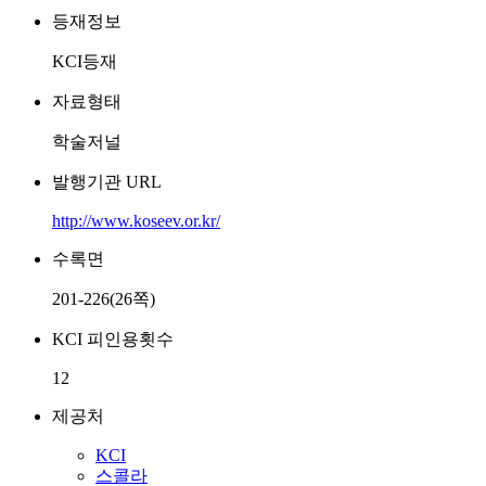
등재정보
KCI등재
자료형태
학술저널
발행기관 URL
http://www.koseev.or.kr/
수록면
201-226(26쪽)
KCI 피인용횟수
12
제공처
KCI
스콜라