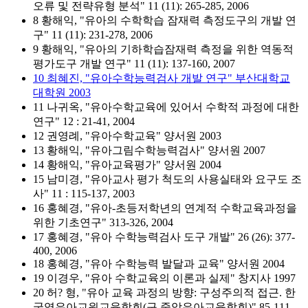
오류 및 전략유형 분석" 11 (11): 265-285, 2006
8 황해익, "유아의 수학학습 잠재력 측정도구의 개발 연
구" 11 (11): 231-278, 2006
9 황해익, "유아의 기하학습잠재력 측정을 위한 역동적
평가도구 개발 연구" 11 (11): 137-160, 2007
10 최혜진, "유아수학능력검사 개발 연구" 부산대학교
대학원 2003
11 나귀옥, "유아수학교육에 있어서 수학적 과정에 대한
연구" 12 : 21-41, 2004
12 권영례, "유아수학교육" 양서원 2003
13 황해익, "유아그림수학능력검사" 양서원 2007
14 황해익, "유아교육평가" 양서원 2004
15 남미경, "유아교사 평가 척도의 사용실태와 요구도 조
사" 11 : 115-137, 2003
16 홍혜경, "유아-초등저학년의 연계적 수학교육과정을
위한 기초연구" 313-326, 2004
17 홍혜경, "유아 수학능력검사 도구 개발" 26 (26): 377-
400, 2006
18 홍혜경, "유아 수학능력 발달과 교육" 양서원 2004
19 이경우, "유아 수학교육의 이론과 실제" 창지사 1997
20 허? 형, "유아 교육 과정의 방향: 구성주의적 접근. 한
국영유아교원교육학회(구 중앙유아교육학회)" 85-111,