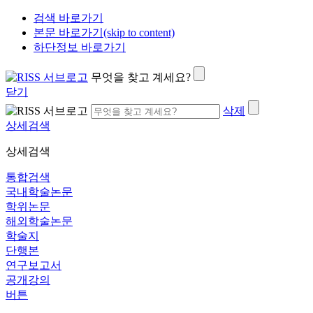
검색 바로가기
본문 바로가기(skip to content)
하단정보 바로가기
무엇을 찾고 계세요?
닫기
삭제
상세검색
상세검색
통합검색
국내학술논문
학위논문
해외학술논문
학술지
단행본
연구보고서
공개강의
버튼