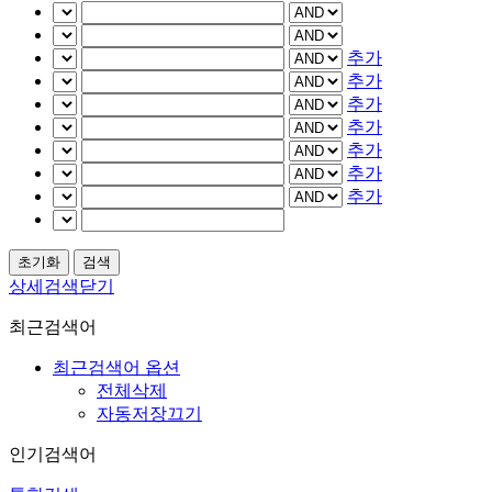
추가
추가
추가
추가
추가
추가
추가
상세검색닫기
최근검색어
최근검색어 옵션
전체삭제
자동저장끄기
인기검색어