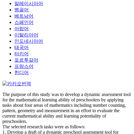
말레이시아어
벵골어
베트남어
스페인어
아랍어
이탈리아어
인도네시아어
태국어
터키어
포르투갈어
프랑스어
힌디어
The purpose of this study was to develop a dynamic assessment tool
for the mathematical learning ability of preschoolers by applying
tasks about four areas of mathematics including number counting,
pattern, geometry and measurement in an effort to evaluate the
current mathematical ability and learning potentiality of
preschoolers.
The selected research tasks were as follows:
1. Develop a draft of a dynamic preschool assessment tool for