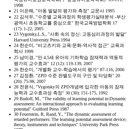
1998
21 이은해, "아동 발달의 평가와 측정" 교문사 1995
22 김석우, "수준별 교육과정의 학생평가실태분석 -부산
광역시 초등학교를 중심으로" 한국교육방법학회 17
(17): 1-22, 2005
23 Vygotsky,L.S., "사회 속의 정신: 고등심리과정의 발달"
Harvard University Press 1994
24 한순미, "비고츠키와 교육:문화-역사적 접근" 교육과
학사 1999
25 남미경, "만 4,5세 유아의 기하학습 잠재력과 역동적
평가의 교수효과" 12 (12): 119-139, 2007
26 한순미, "개별화 교수-학습에서의 평가" 87-116, 2006
27 김정환, "ZPD 수준 판별도구의 구안 및 타당화" 20
(20): 75-98, 2007
28 전윤식, "Vygotsky의 ZPD개념에 입각한 아동의 잠재
능력과 교수효과성 측정" 30 (30): 151-175, 1992
29 Budoff, M., "The validity of learning potential in:Dynamic
assessment: An interactional approach to evaluating learning
potential" Guilford Press 1987
30 Feuerstein, R, Rand, Y., "The dynamic assessment of
retarded performers: The learning potential assessment device;
theory, instruments and techniques" University Park Press