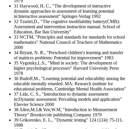
1979
31 Haywood, H. C., "The development of interactive
dynamic approaches to assessment of learning potential
in:Interactive assessment" Springer-Verlag 1992
32 Tzuriel,D., "The cognitive modifiability battery(CMB):
Assessment and intervention instruction manual. School of
Education, Bar Ilan University"
33 NCTM, "Principles and standards for standards for school
mathematics" National Council of Teachers of Mathematics
2000
34 Bryant, N. R., "Preschool children's learning and transfer
of matrices problems: Potential for improvement" 1983
35 Vygotsky,L.S., "Mind in society: The development of
higher psychological processes" Harvard University Press
1978
36 Budoff,M., "Learning potential and educability among the
educable mentally retarded. MA: Research institute for
educational problems, Cambridge Mental Health Association"
37 Lidz, C. S., "Introduction to dynamic assessment
in:Dynamic assessment: Prevailing models and application"
Elsevier Science 2000
38 Allen,M.J,& Yen,W.M, "Introduction to Measurement
Theory" Brooks/cole publishing Company 1979
39 Grikorenko, E. L., "Dynamic testing" 124 (124): 75-111,
1998