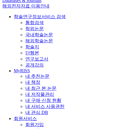
Databases & Journals
해외전자자료 이용안내
학술연구정보서비스 검색
통합검색
학위논문
국내학술논문
해외학술논문
학술지
단행본
연구보고서
공개강의
MyRISS
내 추천논문
내 책장
내 최근 본 논문
내 저작물관리
내 구매·신청 현황
내 서비스 사용권한
내 관심 DB
회원서비스
회원가입