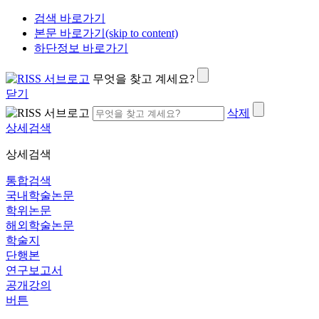
검색 바로가기
본문 바로가기(skip to content)
하단정보 바로가기
무엇을 찾고 계세요?
닫기
삭제
상세검색
상세검색
통합검색
국내학술논문
학위논문
해외학술논문
학술지
단행본
연구보고서
공개강의
버튼