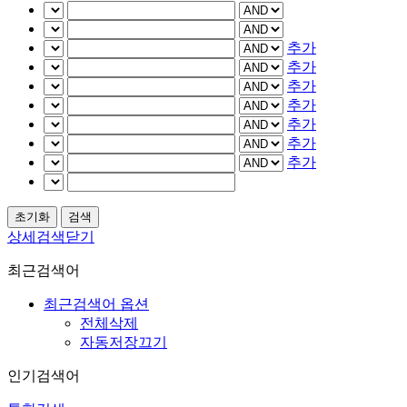
추가
추가
추가
추가
추가
추가
추가
상세검색닫기
최근검색어
최근검색어 옵션
전체삭제
자동저장끄기
인기검색어