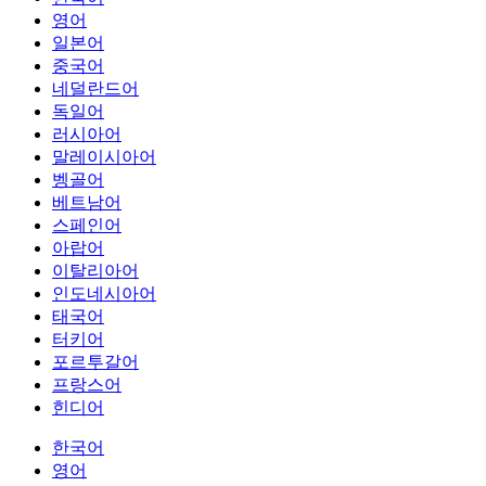
영어
일본어
중국어
네덜란드어
독일어
러시아어
말레이시아어
벵골어
베트남어
스페인어
아랍어
이탈리아어
인도네시아어
태국어
터키어
포르투갈어
프랑스어
힌디어
한국어
영어