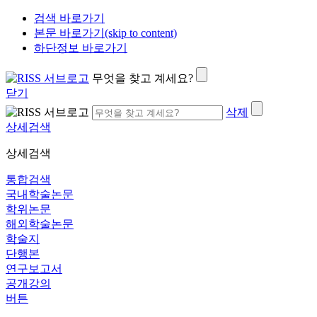
검색 바로가기
본문 바로가기(skip to content)
하단정보 바로가기
무엇을 찾고 계세요?
닫기
삭제
상세검색
상세검색
통합검색
국내학술논문
학위논문
해외학술논문
학술지
단행본
연구보고서
공개강의
버튼