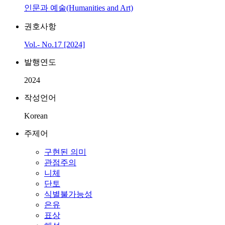
인문과 예술(Humanities and Art)
권호사항
Vol.- No.17 [2024]
발행연도
2024
작성언어
Korean
주제어
구현된 의미
관점주의
니체
단토
식별불가능성
은유
표상