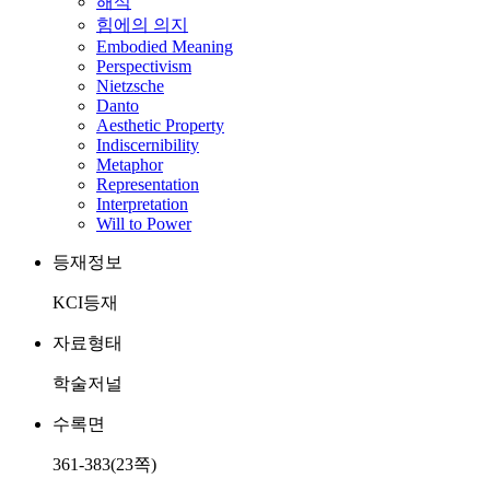
해석
힘에의 의지
Embodied Meaning
Perspectivism
Nietzsche
Danto
Aesthetic Property
Indiscernibility
Metaphor
Representation
Interpretation
Will to Power
등재정보
KCI등재
자료형태
학술저널
수록면
361-383(23쪽)