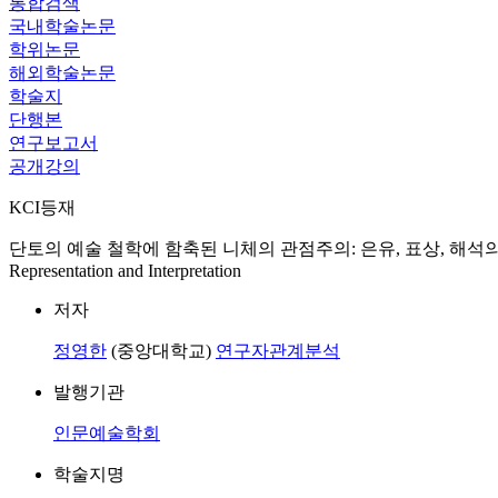
통합검색
국내학술논문
학위논문
해외학술논문
학술지
단행본
연구보고서
공개강의
KCI등재
단토의 예술 철학에 함축된 니체의 관점주의: 은유, 표상, 해석의 문제를 중심으로 = Read
Representation and Interpretation
저자
정영한
(중앙대학교)
연구자관계분석
발행기관
인문예술학회
학술지명