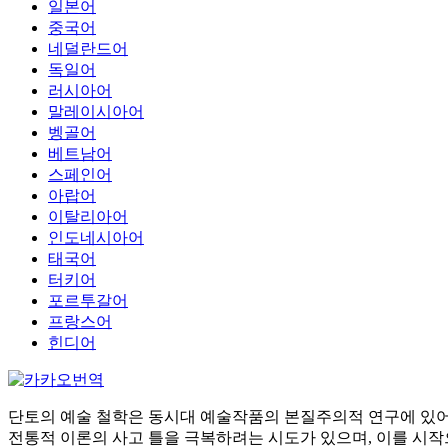
일본어
중국어
네덜란드어
독일어
러시아어
말레이시아어
벵골어
베트남어
스페인어
아랍어
이탈리아어
인도네시아어
태국어
터키어
포르투갈어
프랑스어
힌디어
단토의 예술 철학은 동시대 예술작품의 본질주의적 연구에 있어 특권적
전통적 이론의 사고 틀을 극복하려는 시도가 있으며, 이를 시작