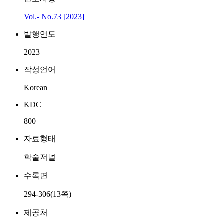
Vol.- No.73 [2023]
발행연도
2023
작성언어
Korean
KDC
800
자료형태
학술저널
수록면
294-306(13쪽)
제공처