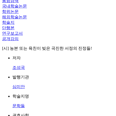
통합검색
국내학술논문
학위논문
해외학술논문
학술지
단행본
연구보고서
공개강의
[시] 농본 또는 육친이 빚은 곡진한 서정의 진정들!
저자
조성국
발행기관
심미안
학술지명
문학들
권호사항