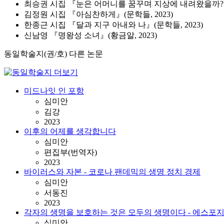
최승권 시집 『눈은 어머니를 꿈꾸며 지상에 내려왔을까?』(
김정원 시집 『아심찬하게』(문학들, 2023)
한종근 시집 『달과 지구 아내와 나』(문학들, 2023)
신남영 『명왕성 소녀』(황금알, 2023)
동일학술지(권/호) 다른 논문
미드나잇 인 포항
심미안
김강
2023
이후의 어제를 생각합니다
심미안
편집부(번역자)
2023
바이러스와 자본 - 코로나 팬데믹의 생명 정치 경제
심미안
서동진
2023
각자의 생명을 보호하는 것은 모두의 생명이다 - 에스포
심미안