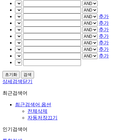
추가
추가
추가
추가
추가
추가
추가
상세검색닫기
최근검색어
최근검색어 옵션
전체삭제
자동저장끄기
인기검색어