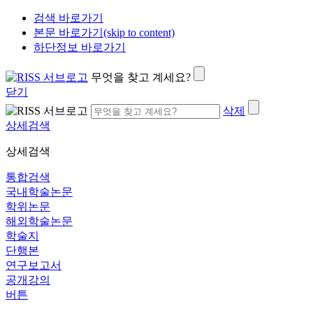
검색 바로가기
본문 바로가기(skip to content)
하단정보 바로가기
무엇을 찾고 계세요?
닫기
삭제
상세검색
상세검색
통합검색
국내학술논문
학위논문
해외학술논문
학술지
단행본
연구보고서
공개강의
버튼