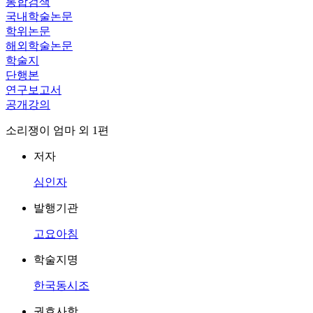
통합검색
국내학술논문
학위논문
해외학술논문
학술지
단행본
연구보고서
공개강의
소리쟁이 엄마 외 1편
저자
심인자
발행기관
고요아침
학술지명
한국동시조
권호사항