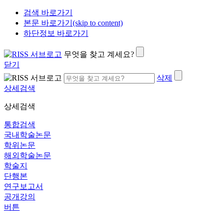
검색 바로가기
본문 바로가기(skip to content)
하단정보 바로가기
무엇을 찾고 계세요?
닫기
삭제
상세검색
상세검색
통합검색
국내학술논문
학위논문
해외학술논문
학술지
단행본
연구보고서
공개강의
버튼