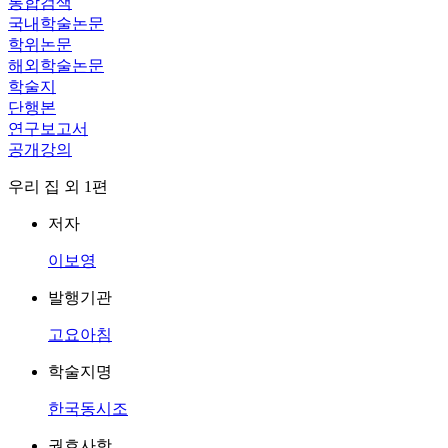
통합검색
국내학술논문
학위논문
해외학술논문
학술지
단행본
연구보고서
공개강의
우리 집 외 1편
저자
이보영
발행기관
고요아침
학술지명
한국동시조
권호사항