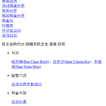
통합검색
국내학술논문
학위논문
해외학술논문
학술지
단행본
연구보고서
공개강의
民主化時代의 韓國市民文化 發展 硏究
저자
배찬복(Bae Chan Bock)
;
정천구(Jung Cheon-Ku)
;
한용
원(Han Yong-Won)
발행기관
성곡언론문화재단
학술지명
성곡논총