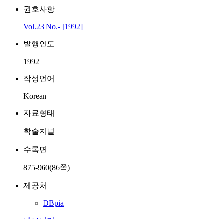
권호사항
Vol.23 No.- [1992]
발행연도
1992
작성언어
Korean
자료형태
학술저널
수록면
875-960(86쪽)
제공처
DBpia