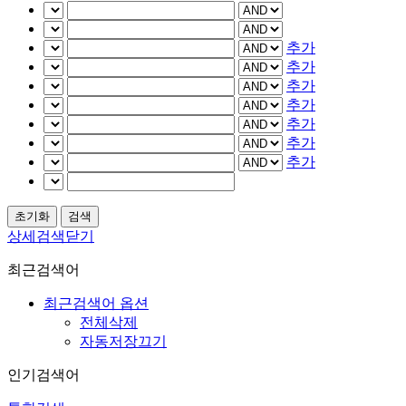
추가
추가
추가
추가
추가
추가
추가
상세검색닫기
최근검색어
최근검색어 옵션
전체삭제
자동저장끄기
인기검색어