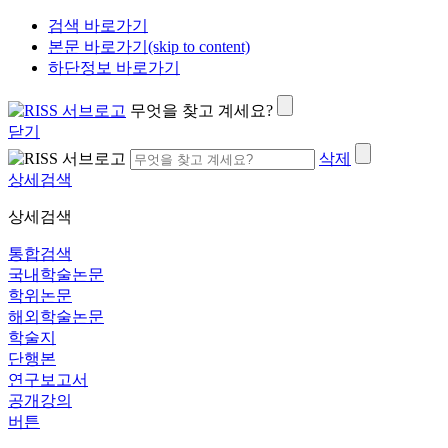
검색 바로가기
본문 바로가기(skip to content)
하단정보 바로가기
무엇을 찾고 계세요?
닫기
삭제
상세검색
상세검색
통합검색
국내학술논문
학위논문
해외학술논문
학술지
단행본
연구보고서
공개강의
버튼