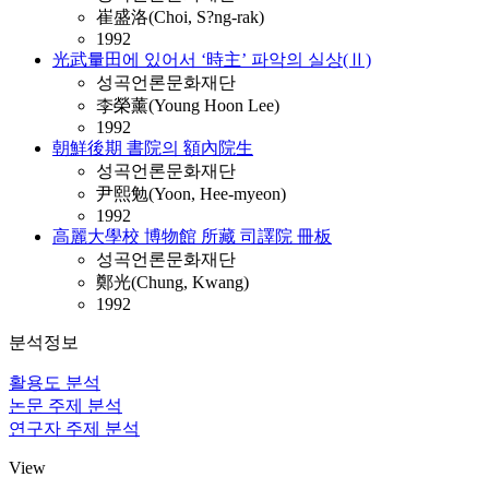
崔盛洛(Choi, S?ng-rak)
1992
光武量田에 있어서 ‘時主’ 파악의 실상(Ⅱ)
성곡언론문화재단
李榮薰(Young Hoon Lee)
1992
朝鮮後期 書院의 額內院生
성곡언론문화재단
尹熙勉(Yoon, Hee-myeon)
1992
高麗大學校 博物館 所藏 司譯院 冊板
성곡언론문화재단
鄭光(Chung, Kwang)
1992
분석정보
활용도 분석
논문 주제 분석
연구자 주제 분석
View