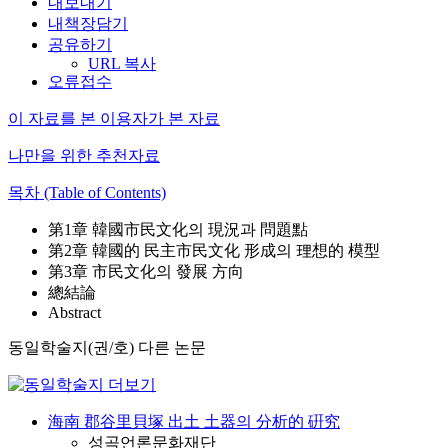
내보내기
내책장담기
공유하기
URL 복사
오류접수
이 자료를 본 이용자가 본 자료
나만을 위한 추천자료
목차 (Table of Contents)
第1章 韓國市民文化의 現況과 問題點
第2章 韓國的 民主市民文化 形成의 理想的 模型
第3章 市民文化의 發展 方向
總結論
Abstract
동일학술지(권/호) 다른 논문
海南 郡谷里貝塚 出土 土器의 分析的 硏究
성곡언론문화재단