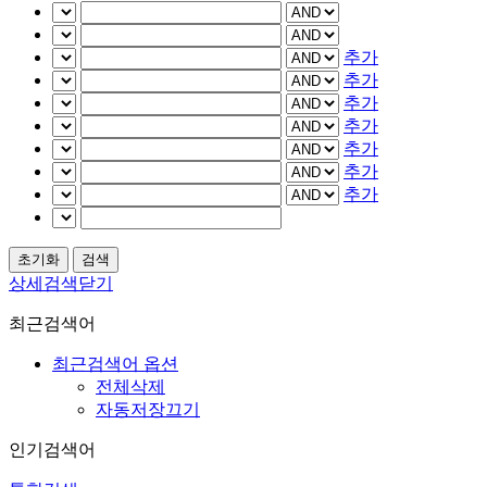
추가
추가
추가
추가
추가
추가
추가
상세검색닫기
최근검색어
최근검색어 옵션
전체삭제
자동저장끄기
인기검색어