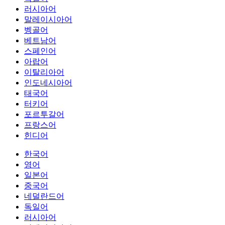
러시아어
말레이시아어
벵골어
베트남어
스페인어
아랍어
이탈리아어
인도네시아어
태국어
터키어
포르투갈어
프랑스어
힌디어
한국어
영어
일본어
중국어
네덜란드어
독일어
러시아어