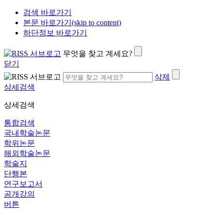
검색 바로가기
본문 바로가기(skip to content)
하단정보 바로가기
무엇을 찾고 계세요?
닫기
삭제
상세검색
상세검색
통합검색
국내학술논문
학위논문
해외학술논문
학술지
단행본
연구보고서
공개강의
버튼