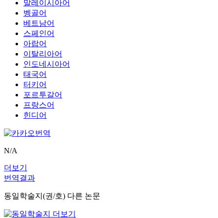
말레이시아어
벵골어
베트남어
스페인어
아랍어
이탈리아어
인도네시아어
태국어
터키어
포르투갈어
프랑스어
힌디어
N/A
더보기
번역결과
동일학술지(권/호) 다른 논문