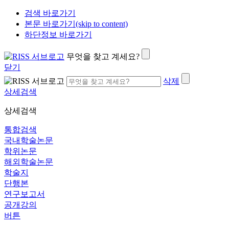
검색 바로가기
본문 바로가기(skip to content)
하단정보 바로가기
무엇을 찾고 계세요?
닫기
삭제
상세검색
상세검색
통합검색
국내학술논문
학위논문
해외학술논문
학술지
단행본
연구보고서
공개강의
버튼