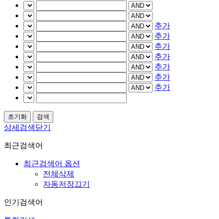
추가
추가
추가
추가
추가
추가
추가
상세검색닫기
최근검색어
최근검색어 옵션
전체삭제
자동저장끄기
인기검색어