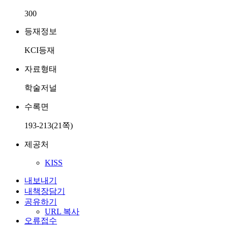
300
등재정보
KCI등재
자료형태
학술저널
수록면
193-213(21쪽)
제공처
KISS
내보내기
내책장담기
공유하기
URL 복사
오류접수