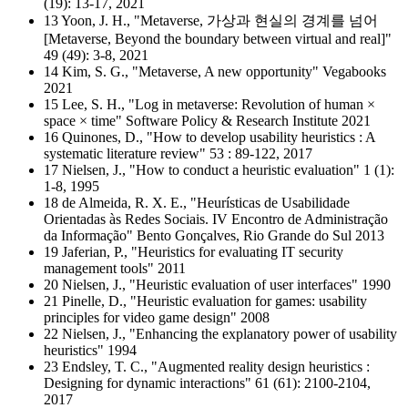
(19): 13-17, 2021
13 Yoon, J. H., "Metaverse, 가상과 현실의 경계를 넘어
[Metaverse, Beyond the boundary between virtual and real]"
49 (49): 3-8, 2021
14 Kim, S. G., "Metaverse, A new opportunity" Vegabooks
2021
15 Lee, S. H., "Log in metaverse: Revolution of human ×
space × time" Software Policy & Research Institute 2021
16 Quinones, D., "How to develop usability heuristics : A
systematic literature review" 53 : 89-122, 2017
17 Nielsen, J., "How to conduct a heuristic evaluation" 1 (1):
1-8, 1995
18 de Almeida, R. X. E., "Heurísticas de Usabilidade
Orientadas às Redes Sociais. IV Encontro de Administração
da Informação" Bento Gonçalves, Rio Grande do Sul 2013
19 Jaferian, P., "Heuristics for evaluating IT security
management tools" 2011
20 Nielsen, J., "Heuristic evaluation of user interfaces" 1990
21 Pinelle, D., "Heuristic evaluation for games: usability
principles for video game design" 2008
22 Nielsen, J., "Enhancing the explanatory power of usability
heuristics" 1994
23 Endsley, T. C., "Augmented reality design heuristics :
Designing for dynamic interactions" 61 (61): 2100-2104,
2017