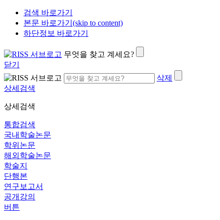
검색 바로가기
본문 바로가기(skip to content)
하단정보 바로가기
무엇을 찾고 계세요?
닫기
삭제
상세검색
상세검색
통합검색
국내학술논문
학위논문
해외학술논문
학술지
단행본
연구보고서
공개강의
버튼