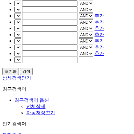
추가
추가
추가
추가
추가
추가
추가
상세검색닫기
최근검색어
최근검색어 옵션
전체삭제
자동저장끄기
인기검색어