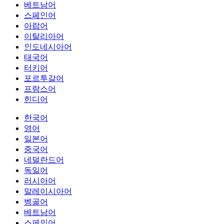
베트남어
스페인어
아랍어
이탈리아어
인도네시아어
태국어
터키어
포르투갈어
프랑스어
힌디어
한국어
영어
일본어
중국어
네덜란드어
독일어
러시아어
말레이시아어
벵골어
베트남어
스페인어