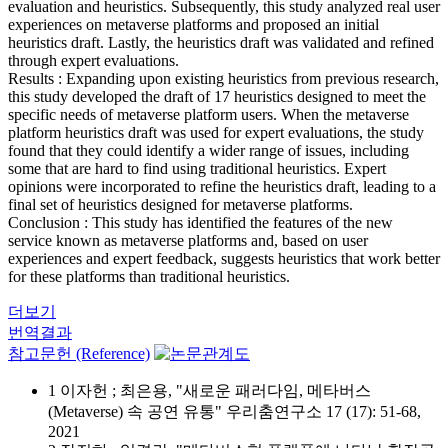
evaluation and heuristics. Subsequently, this study analyzed real user
experiences on metaverse platforms and proposed an initial
heuristics draft. Lastly, the heuristics draft was validated and refined
through expert evaluations.
Results : Expanding upon existing heuristics from previous research,
this study developed the draft of 17 heuristics designed to meet the
specific needs of metaverse platform users. When the metaverse
platform heuristics draft was used for expert evaluations, the study
found that they could identify a wider range of issues, including
some that are hard to find using traditional heuristics. Expert
opinions were incorporated to refine the heuristics draft, leading to a
final set of heuristics designed for metaverse platforms.
Conclusion : This study has identified the features of the new
service known as metaverse platforms and, based on user
experiences and expert feedback, suggests heuristics that work better
for these platforms than traditional heuristics.
더보기
번역결과
참고문헌 (Reference)
1 이자헌 ; 최은용, "새로운 패러다임, 메타버스
(Metaverse) 속 공연 유통" 우리춤연구소 17 (17): 51-68,
2021