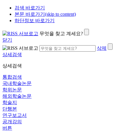
검색 바로가기
본문 바로가기(skip to content)
하단정보 바로가기
무엇을 찾고 계세요?
닫기
삭제
상세검색
상세검색
통합검색
국내학술논문
학위논문
해외학술논문
학술지
단행본
연구보고서
공개강의
버튼