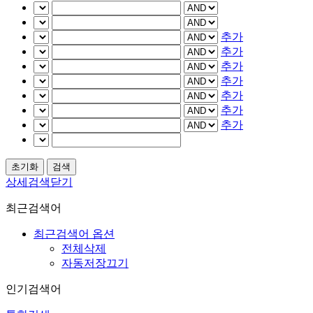
추가
추가
추가
추가
추가
추가
추가
상세검색닫기
최근검색어
최근검색어 옵션
전체삭제
자동저장끄기
인기검색어