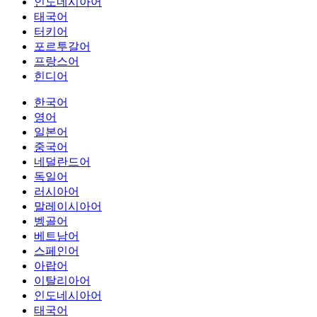
인도네시아어
태국어
터키어
포르투갈어
프랑스어
힌디어
한국어
영어
일본어
중국어
네덜란드어
독일어
러시아어
말레이시아어
벵골어
베트남어
스페인어
아랍어
이탈리아어
인도네시아어
태국어