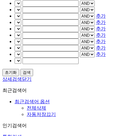
추가
추가
추가
추가
추가
추가
추가
상세검색닫기
최근검색어
최근검색어 옵션
전체삭제
자동저장끄기
인기검색어