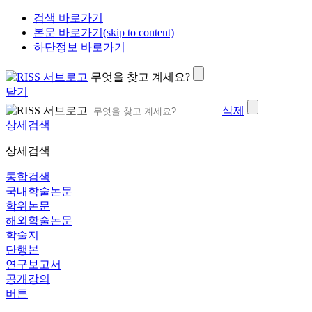
검색 바로가기
본문 바로가기(skip to content)
하단정보 바로가기
무엇을 찾고 계세요?
닫기
삭제
상세검색
상세검색
통합검색
국내학술논문
학위논문
해외학술논문
학술지
단행본
연구보고서
공개강의
버튼