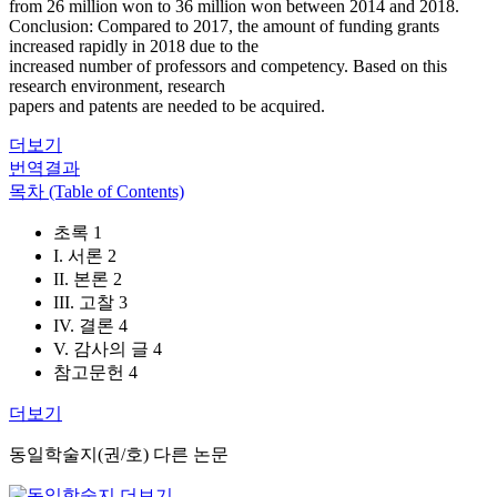
from 26 million won to 36 million won between 2014 and 2018.
Conclusion: Compared to 2017, the amount of funding grants
increased rapidly in 2018 due to the
increased number of professors and competency. Based on this
research environment, research
papers and patents are needed to be acquired.
더보기
번역결과
목차 (Table of Contents)
초록 1
I. 서론 2
II. 본론 2
III. 고찰 3
IV. 결론 4
V. 감사의 글 4
참고문헌 4
더보기
동일학술지(권/호) 다른 논문