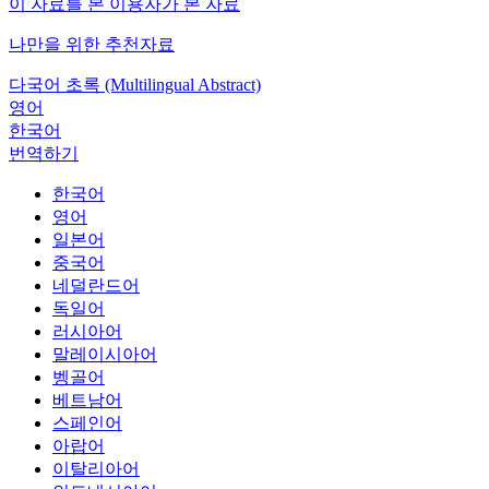
이 자료를 본 이용자가 본 자료
나만을 위한 추천자료
다국어 초록 (Multilingual Abstract)
영어
한국어
번역하기
한국어
영어
일본어
중국어
네덜란드어
독일어
러시아어
말레이시아어
벵골어
베트남어
스페인어
아랍어
이탈리아어