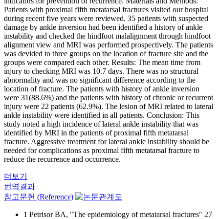
indicators for prevention of recurrence. Materials and Methods:
Patients with proximal fifth metatarsal fractures visited our hospital
during recent five years were reviewed. 35 patients with suspected
damage by ankle inversion had been identified a history of ankle
instability and checked the hindfoot malalignment through hindfoot
alignment view and MRI was performed prospectively. The patients
was devided to three groups on the location of fracture site and the
groups were compared each other. Results: The mean time from
injury to checking MRI was 10.7 days. There was no structural
abnormality and was no significant difference according to the
location of fracture. The patients with history of ankle inversion
were 31(88.6%) and the patients with history of chronic or recurrent
injury were 22 patients (62.9%). The lesion of MRI related to lateral
ankle instability were identified in all patients. Conclusion: This
study noted a high incidence of lateral ankle instability that was
identified by MRI in the patients of proximal fifth metatarsal
fracture. Aggressive treatment for lateral ankle instability should be
needed for complications as proximal fifth metatarsal fracture to
reduce the recurrence and occurrence.
더보기
번역결과
참고문헌 (Reference)
1 Petrisor BA, "The epidemiology of metatarsal fractures" 27