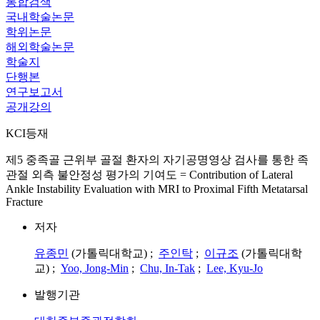
통합검색
국내학술논문
학위논문
해외학술논문
학술지
단행본
연구보고서
공개강의
KCI등재
제5 중족골 근위부 골절 환자의 자기공명영상 검사를 통한 족
관절 외측 불안정성 평가의 기여도 = Contribution of Lateral
Ankle Instability Evaluation with MRI to Proximal Fifth Metatarsal
Fracture
저자
유종민
(가톨릭대학교) ;
주인탁
;
이규조
(가톨릭대학
교) ;
Yoo, Jong-Min
;
Chu, In-Tak
;
Lee, Kyu-Jo
발행기관