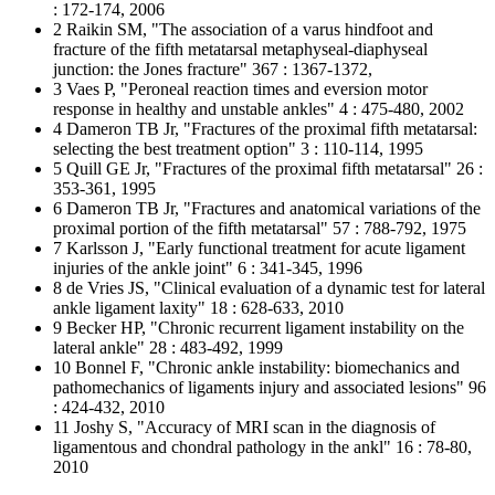
: 172-174, 2006
2 Raikin SM, "The association of a varus hindfoot and
fracture of the fifth metatarsal metaphyseal-diaphyseal
junction: the Jones fracture" 367 : 1367-1372,
3 Vaes P, "Peroneal reaction times and eversion motor
response in healthy and unstable ankles" 4 : 475-480, 2002
4 Dameron TB Jr, "Fractures of the proximal fifth metatarsal:
selecting the best treatment option" 3 : 110-114, 1995
5 Quill GE Jr, "Fractures of the proximal fifth metatarsal" 26 :
353-361, 1995
6 Dameron TB Jr, "Fractures and anatomical variations of the
proximal portion of the fifth metatarsal" 57 : 788-792, 1975
7 Karlsson J, "Early functional treatment for acute ligament
injuries of the ankle joint" 6 : 341-345, 1996
8 de Vries JS, "Clinical evaluation of a dynamic test for lateral
ankle ligament laxity" 18 : 628-633, 2010
9 Becker HP, "Chronic recurrent ligament instability on the
lateral ankle" 28 : 483-492, 1999
10 Bonnel F, "Chronic ankle instability: biomechanics and
pathomechanics of ligaments injury and associated lesions" 96
: 424-432, 2010
11 Joshy S, "Accuracy of MRI scan in the diagnosis of
ligamentous and chondral pathology in the ankl" 16 : 78-80,
2010