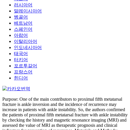
러시아어
말레이시아어
벵골어
베트남어
스페인어
아랍어
이탈리아어
인도네시아어
태국어
터키어
포르투갈어
프랑스어
힌디어
Purpose: One of the main contributors to proximal fifth metatarsal
fracture is ankle inversion and the incidence of recurrence may
increase in patients with ankle instability. So, the authors confirmed
the patients of proximal fifth metatarsal fracture with ankle instability
by checking the history and magnetic resonance imaging (MRI) and
assessed the value of MRI as therapeutic prognosis and clinical