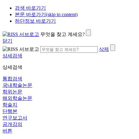
검색 바로가기
본문 바로가기(skip to content)
하단정보 바로가기
무엇을 찾고 계세요?
닫기
삭제
상세검색
상세검색
통합검색
국내학술논문
학위논문
해외학술논문
학술지
단행본
연구보고서
공개강의
버튼