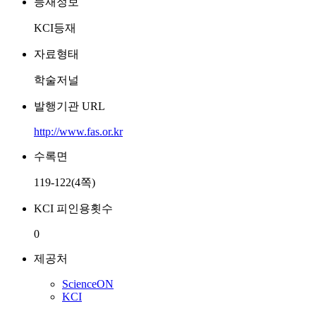
등재정보
KCI등재
자료형태
학술저널
발행기관 URL
http://www.fas.or.kr
수록면
119-122(4쪽)
KCI 피인용횟수
0
제공처
ScienceON
KCI