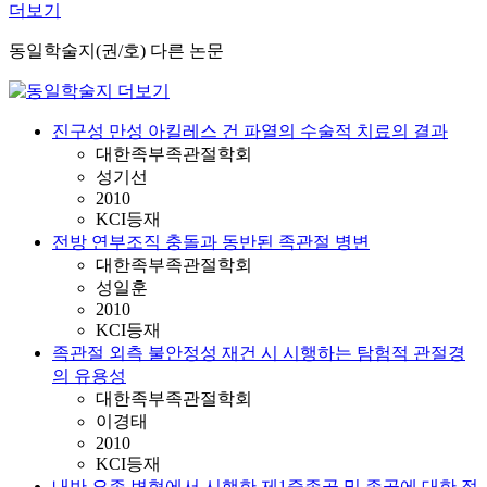
더보기
동일학술지(권/호) 다른 논문
진구성 만성 아킬레스 건 파열의 수술적 치료의 결과
대한족부족관절학회
성기선
2010
KCI등재
전방 연부조직 충돌과 동반된 족관절 병변
대한족부족관절학회
성일훈
2010
KCI등재
족관절 외측 불안정성 재건 시 시행하는 탐험적 관절경
의 유용성
대한족부족관절학회
이경태
2010
KCI등재
내반 요족 변형에서 시행한 제1중족골 및 종골에 대한 절