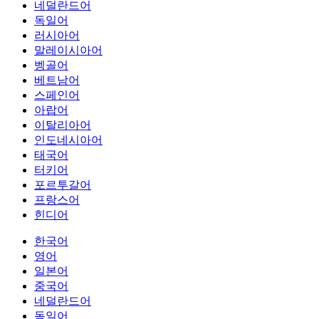
네덜란드어
독일어
러시아어
말레이시아어
벵골어
베트남어
스페인어
아랍어
이탈리아어
인도네시아어
태국어
터키어
포르투갈어
프랑스어
힌디어
한국어
영어
일본어
중국어
네덜란드어
독일어