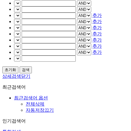
추가
추가
추가
추가
추가
추가
추가
상세검색닫기
최근검색어
최근검색어 옵션
전체삭제
자동저장끄기
인기검색어