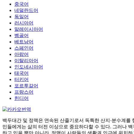
중국어
네덜란드어
독일어
러시아어
말레이시아어
벵골어
베트남어
스페인어
아랍어
이탈리아어
인도네시아어
태국어
터키어
포르투갈어
프랑스어
힌디어
백두대간 및 정맥은 연속된 산줄기로서 독특한 산지·분수계를 형
민들에게는 삶의 터전 이상으로 중요하다할 수 있다. 그러나 백
하고 있을 뿐만 아니라, 정맥이 사람들의 생활권 인근에 위치하고