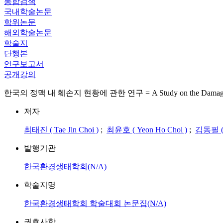
통합검색
국내학술논문
학위논문
해외학술논문
학술지
단행본
연구보고서
공개강의
한국의 정맥 내 훼손지 현황에 관한 연구 = A Study on the Damage status
저자
최태진 ( Tae Jin Choi )
;
최윤호 ( Yeon Ho Choi )
;
김동필 ( D
발행기관
한국환경생태학회(N/A)
학술지명
한국환경생태학회 학술대회 논문집(N/A)
권호사항