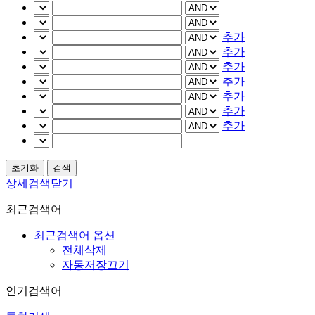
추가
추가
추가
추가
추가
추가
추가
상세검색닫기
최근검색어
최근검색어 옵션
전체삭제
자동저장끄기
인기검색어