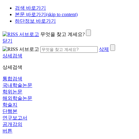
검색 바로가기
본문 바로가기(skip to content)
하단정보 바로가기
무엇을 찾고 계세요?
닫기
삭제
상세검색
상세검색
통합검색
국내학술논문
학위논문
해외학술논문
학술지
단행본
연구보고서
공개강의
버튼