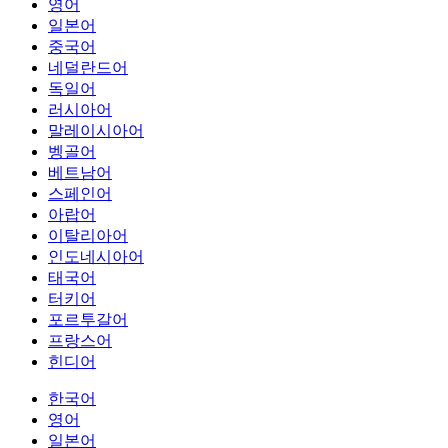
영어
일본어
중국어
네덜란드어
독일어
러시아어
말레이시아어
벵골어
베트남어
스페인어
아랍어
이탈리아어
인도네시아어
태국어
터키어
포르투갈어
프랑스어
힌디어
한국어
영어
일본어