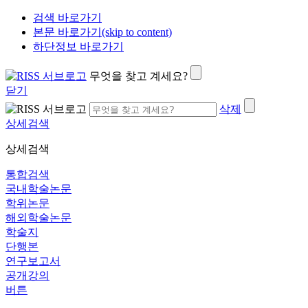
검색 바로가기
본문 바로가기(skip to content)
하단정보 바로가기
무엇을 찾고 계세요?
닫기
삭제
상세검색
상세검색
통합검색
국내학술논문
학위논문
해외학술논문
학술지
단행본
연구보고서
공개강의
버튼