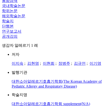
통합검색
국내학술논문
학위논문
해외학술논문
학술지
단행본
연구보고서
공개강의
생감자 알레르기 1 례
저자
이지숙
;
김현영
;
이현희
;
정병주
;
김규언
;
이기영
발행기관
대한소아알레르기호흡기학회(The Korean Academy of
Pediatric Allergy and Respiratory Disease)
학술지명
대한소아알레르기호흡기학회 supplement(N/A)