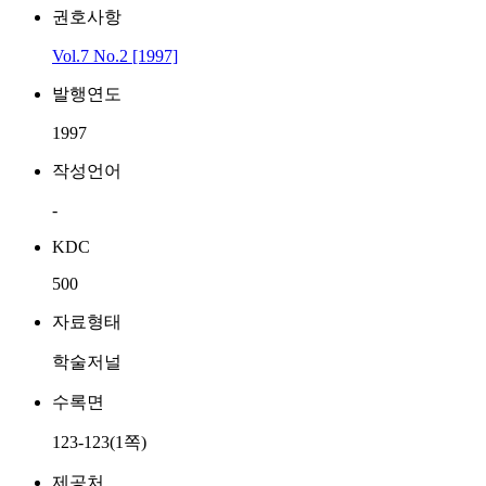
권호사항
Vol.7 No.2 [1997]
발행연도
1997
작성언어
-
KDC
500
자료형태
학술저널
수록면
123-123(1쪽)
제공처