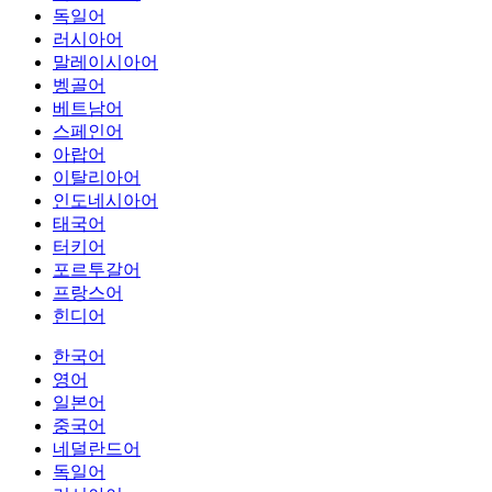
독일어
러시아어
말레이시아어
벵골어
베트남어
스페인어
아랍어
이탈리아어
인도네시아어
태국어
터키어
포르투갈어
프랑스어
힌디어
한국어
영어
일본어
중국어
네덜란드어
독일어