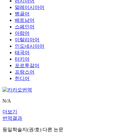
러시아어
말레이시아어
벵골어
베트남어
스페인어
아랍어
이탈리아어
인도네시아어
태국어
터키어
포르투갈어
프랑스어
힌디어
N/A
더보기
번역결과
동일학술지(권/호) 다른 논문