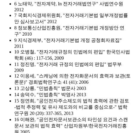
6 노태악, "전자계약, In 전자거래법연구" 사법연수원
2012
7 국회지식경제위원회, "전자거래기본법 일부개정법률
안 심사보고서" 2012
8 정보통신산업진흥원, "전자거래기본법 개정방안 연
구" 2010
9 지식경제부, "전자거래기본법 개정 공청회자료집"
2011
10 오병철, "전자거래규정의 민법에의 편입" 한국민사법
학회 (46) : 117-156, 2009
11 정진명, "전자거래 규정의 민법에의 편입" 법무부
2009
12 이응세, "스캐닝에 의한 전자화문서의 효력과 보관(토
론문)" 경희법학연구소 41 (41): 2006
13 고상룡, "민법총칙" 법문사 2003
14 송덕수, "민법총칙" 박영사 2013
15 정연희, "공인전자주소제도의 법적 효력에 관한 검토
-법적 추정력 및 유사 제도와의 비교를 중심으로-" 법학
연구원 20 (20): 337-365, 2013
16 이해완, "공인전자문서보관소의 타인성 요건과 스캔
문서 보관의 법적 효력" 산업자원부/한국전자거래진흥
원 2005