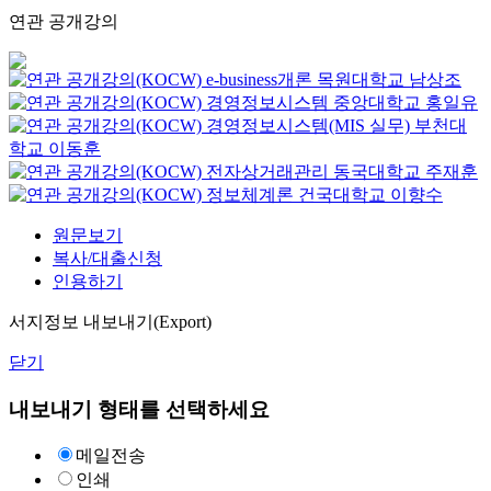
연관 공개강의
e-business개론
목원대학교
남상조
경영정보시스템
중앙대학교
홍일유
경영정보시스템(MIS 실무)
부천대
학교
이동훈
전자상거래관리
동국대학교
주재훈
정보체계론
건국대학교
이향수
원문보기
복사/대출신청
인용하기
서지정보 내보내기(Export)
닫기
내보내기 형태를 선택하세요
메일전송
인쇄