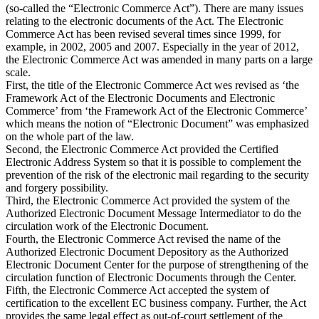
(so-called the “Electronic Commerce Act”). There are many issues
relating to the electronic documents of the Act. The Electronic
Commerce Act has been revised several times since 1999, for
example, in 2002, 2005 and 2007. Especially in the year of 2012,
the Electronic Commerce Act was amended in many parts on a large
scale.
First, the title of the Electronic Commerce Act wes revised as ‘the
Framework Act of the Electronic Documents and Electronic
Commerce’ from ‘the Framework Act of the Electronic Commerce’
which means the notion of “Electronic Document” was emphasized
on the whole part of the law.
Second, the Electronic Commerce Act provided the Certified
Electronic Address System so that it is possible to complement the
prevention of the risk of the electronic mail regarding to the security
and forgery possibility.
Third, the Electronic Commerce Act provided the system of the
Authorized Electronic Document Message Intermediator to do the
circulation work of the Electronic Document.
Fourth, the Electronic Commerce Act revised the name of the
Authorized Electronic Document Depository as the Authorized
Electronic Document Center for the purpose of strengthening of the
circulation function of Electronic Documents through the Center.
Fifth, the Electronic Commerce Act accepted the system of
certification to the excellent EC business company. Further, the Act
provides the same legal effect as out-of-court settlement of the