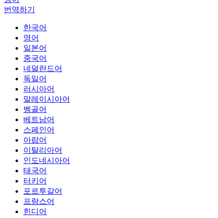
번역하기
한국어
영어
일본어
중국어
네덜란드어
독일어
러시아어
말레이시아어
벵골어
베트남어
스페인어
아랍어
이탈리아어
인도네시아어
태국어
터키어
포르투갈어
프랑스어
힌디어