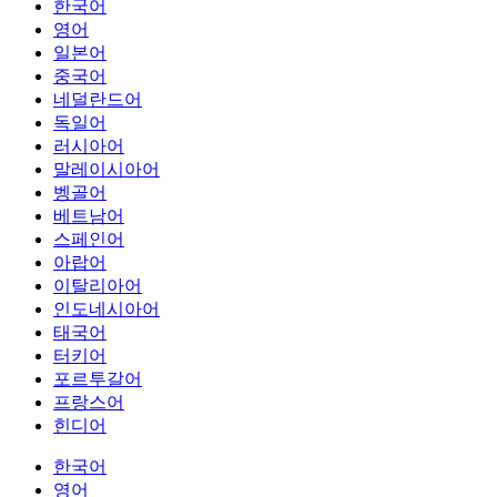
한국어
영어
일본어
중국어
네덜란드어
독일어
러시아어
말레이시아어
벵골어
베트남어
스페인어
아랍어
이탈리아어
인도네시아어
태국어
터키어
포르투갈어
프랑스어
힌디어
한국어
영어