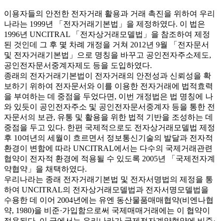
이용자들의 안전한 전자거래 활용과 거래 촉진을 위하여 우리
나라는 1999년 「전자거래기본법」을 제정하였다. 이 법은
1996년 UNCITRAL 「전자상거래모델법」을 참조하여 제정
된 것인데 그 후 몇 차례 개정을 거쳐 2012년 9월 「전자문서
및 전자거래기본법」으로 명칭을 바꾸고 공인전자주소제도,
공인전자문서중계자제도 등을 도입하였다.
종래의 전자거래기본법이 전자거래의 안전성과 신뢰성을 확
보하기 위하여 전자문서와 이를 이용한 전자거래에 법적효력
을 부여하는 데 중점을 두었다면, 이번 개정법은 법 명칭에 나
와 있듯이 공인전자주소 및 공인전자문서중계자 등을 통한 전
자문서의 보관, 유통 및 활용을 위한 법적 기반을 조성하는 데
중점을 두고 있다. 한편 국제적으로도 전자상거래모델법 제정
후 10여년의 세월이 흐르면서 정보통신기술의 발달과 전자적
환경이 변함에 따라 UNCITRAL에서는 다수의 국제거래관련
협약이 전자적 환경에 적용될 수 있도록 2005년 「국제전자계
약협약」을 채택하였다.
우리나라는 종래 전자거래기본법 및 전자서명법의 제정을 통
하여 UNCITRAL의 전자상거래모델법과 전자서명모델법을
수용한 데 이어 2004년에는 유엔 동산물품매매협약(비엔나협
약, 1980)을 비준·가입함으로써 국제매매거래에는 이 협약이
적용된다. 이 글에서는 우리나라가 국제전자계약협약에 비준·