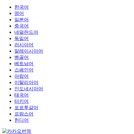
한국어
영어
일본어
중국어
네덜란드어
독일어
러시아어
말레이시아어
벵골어
베트남어
스페인어
아랍어
이탈리아어
인도네시아어
태국어
터키어
포르투갈어
프랑스어
힌디어