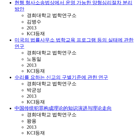
현행 형사소송법상에서 운영 가능한 양형심리절차 분리
방안
경희대학교 법학연구소
김병수
2013
KCI등재
미국의 법률사무소 법학교육 프로그램 등의 실태에 관한
연구
경희대학교 법학연구소
노동일
2013
KCI등재
수리를 요하는 신고의 구별기준에 관한 연구
경희대학교 법학연구소
박균성
2013
KCI등재
中国传统犯罪构成理论的知识演进与理论走向
경희대학교 법학연구소
왕용
2013
KCI등재