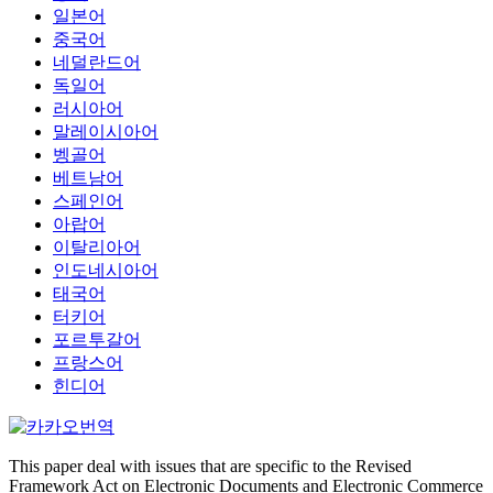
일본어
중국어
네덜란드어
독일어
러시아어
말레이시아어
벵골어
베트남어
스페인어
아랍어
이탈리아어
인도네시아어
태국어
터키어
포르투갈어
프랑스어
힌디어
This paper deal with issues that are specific to the Revised
Framework Act on Electronic Documents and Electronic Commerce