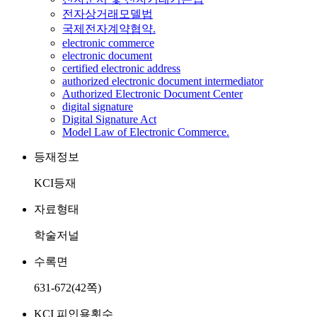
전자상거래모델법
국제전자계약협약.
electronic commerce
electronic document
certified electronic address
authorized electronic document intermediator
Authorized Electronic Document Center
digital signature
Digital Signature Act
Model Law of Electronic Commerce.
등재정보
KCI등재
자료형태
학술저널
수록면
631-672(42쪽)
KCI 피인용횟수