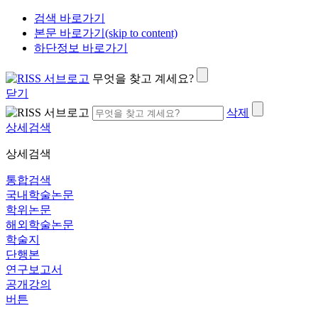
검색 바로가기
본문 바로가기(skip to content)
하단정보 바로가기
무엇을 찾고 계세요?
닫기
삭제
상세검색
상세검색
통합검색
국내학술논문
학위논문
해외학술논문
학술지
단행본
연구보고서
공개강의
버튼