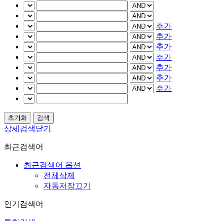
추가
추가
추가
추가
추가
추가
추가
상세검색닫기
최근검색어
최근검색어 옵션
전체삭제
자동저장끄기
인기검색어