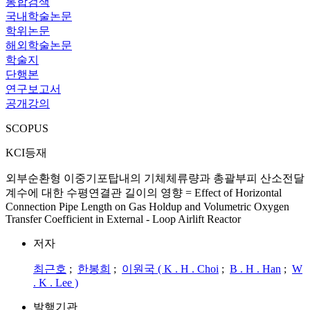
통합검색
국내학술논문
학위논문
해외학술논문
학술지
단행본
연구보고서
공개강의
SCOPUS
KCI등재
외부순환형 이중기포탑내의 기체체류량과 총괄부피 산소전달
계수에 대한 수평연결관 길이의 영향 = Effect of Horizontal
Connection Pipe Length on Gas Holdup and Volumetric Oxygen
Transfer Coefficient in External - Loop Airlift Reactor
저자
최근호
;
한봉희
;
이원국 ( K . H . Choi
;
B . H . Han
;
W
. K . Lee )
발행기관