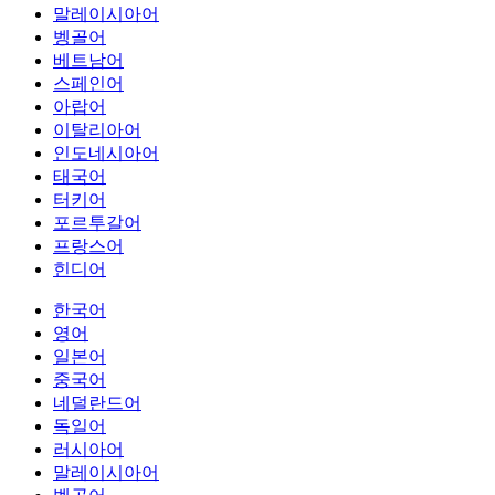
말레이시아어
벵골어
베트남어
스페인어
아랍어
이탈리아어
인도네시아어
태국어
터키어
포르투갈어
프랑스어
힌디어
한국어
영어
일본어
중국어
네덜란드어
독일어
러시아어
말레이시아어