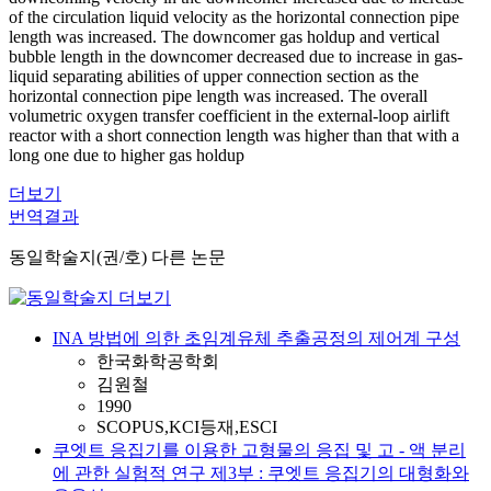
of the circulation liquid velocity as the horizontal connection pipe
length was increased. The downcomer gas holdup and vertical
bubble length in the downcomer decreased due to increase in gas-
liquid separating abilities of upper connection section as the
horizontal connection pipe length was increased. The overall
volumetric oxygen transfer coefficient in the external-loop airlift
reactor with a short connection length was higher than that with a
long one due to higher gas holdup
더보기
번역결과
동일학술지(권/호) 다른 논문
INA 방법에 의한 초임계유체 추출공정의 제어계 구성
한국화학공학회
김원철
1990
SCOPUS,KCI등재,ESCI
쿠엣트 응집기를 이용한 고형물의 응집 및 고 - 액 분리
에 관한 실험적 연구 제3부 : 쿠엣트 응집기의 대형화와