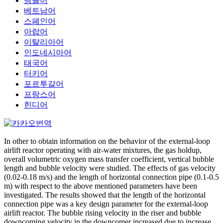
벵골어
베트남어
스페인어
아랍어
이탈리아어
인도네시아어
태국어
터키어
포르투갈어
프랑스어
힌디어
In other to obtain information on the behavior of the external-loop
airlift reactor operating with air-water mixtures, the gas holdup,
overall volumetric oxygen mass transfer coefficient, vertical bubble
length and bubble velocity were studied. The effects of gas velocity
(0.02-0.18 m/s) and the length of horizontal connection pipe (0.1-0.5
m) with respect to the above mentioned parameters have been
investigated. The results showed that the length of the horizontal
connection pipe was a key design parameter for the external-loop
airlift reactor. The bubble rising velocity in the riser and bubble
downcoming velocity in the downcomer increased due to increase