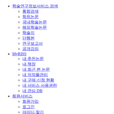
학술연구정보서비스 검색
통합검색
학위논문
국내학술논문
해외학술논문
학술지
단행본
연구보고서
공개강의
MyRISS
내 추천논문
내 책장
내 최근 본 논문
내 저작물관리
내 구매·신청 현황
내 서비스 사용권한
내 관심 DB
회원서비스
회원가입
로그인
아이디 찾기