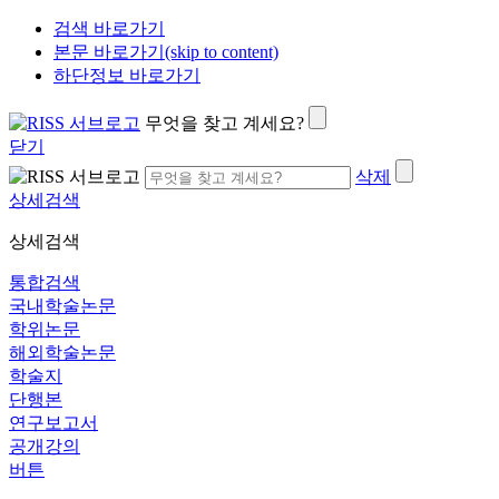
검색 바로가기
본문 바로가기(skip to content)
하단정보 바로가기
무엇을 찾고 계세요?
닫기
삭제
상세검색
상세검색
통합검색
국내학술논문
학위논문
해외학술논문
학술지
단행본
연구보고서
공개강의
버튼