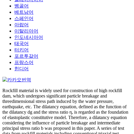
벵골어
베트남어
스페인어
아랍어
이탈리아어
인도네시아어
태국어
터키어
포르투갈어
프랑스어
힌디어
Rockfill material is widely used for construction of high rockfill
dam, which undergoes significant particle breakage and
threedimensional stress path induced by the water pressure,
earthquake, etc. The dilatancy equation, defined as the function of
the dilatancy dg and the stress ratio η, is regarded as the foundation
of elastoplastic constitutive model. Therefore, a dilatancy equation
considering the influence of particle breakage and intermediate
principal stress ratio b was proposed in this paper. A series of test
data from rockfill materials including conventional triaxial test,