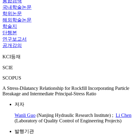
통합검색
국내학술논문
학위논문
해외학술논문
학술지
단행본
연구보고서
공개강의
KCI등재
SCIE
SCOPUS
A Stress-Dilatancy Relationship for Rockfill Incorporating Particle
Breakage and Intermediate Principal-Stress Ratio
저자
Wanli Guo
(Nanjing Hydraulic Research Institute) ;
Li Chen
(Laboratory of Quality Control of Engineering Projects)
발행기관