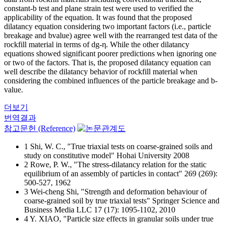
constant-b test and plane strain test were used to verified the
applicability of the equation. It was found that the proposed
dilatancy equation considering two important factors (i.e., particle
breakage and bvalue) agree well with the rearranged test data of the
rockfill material in terms of dg-η. While the other dilatancy
equations showed significant poorer predictions when ignoring one
or two of the factors. That is, the proposed dilatancy equation can
well describe the dilatancy behavior of rockfill material when
considering the combined influences of the particle breakage and b-
value.
더보기
번역결과
참고문헌 (Reference)
1 Shi, W. C., "True triaxial tests on coarse-grained soils and
study on constitutive model" Hohai University 2008
2 Rowe, P. W., "The stress-dilatancy relation for the static
equilibrium of an assembly of particles in contact" 269 (269):
500-527, 1962
3 Wei-cheng Shi, "Strength and deformation behaviour of
coarse-grained soil by true triaxial tests" Springer Science and
Business Media LLC 17 (17): 1095-1102, 2010
4 Y. XIAO, "Particle size effects in granular soils under true