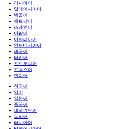
러시아어
말레이시아어
벵골어
베트남어
스페인어
아랍어
이탈리아어
인도네시아어
태국어
터키어
포르투갈어
프랑스어
힌디어
한국어
영어
일본어
중국어
네덜란드어
독일어
러시아어
말레이시아어