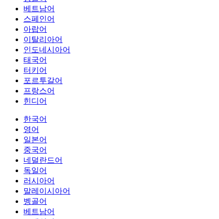
베트남어
스페인어
아랍어
이탈리아어
인도네시아어
태국어
터키어
포르투갈어
프랑스어
힌디어
한국어
영어
일본어
중국어
네덜란드어
독일어
러시아어
말레이시아어
벵골어
베트남어