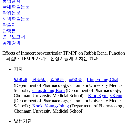
통합검색
국내학술논문
학위논문
해외학술논문
학술지
단행본
연구보고서
공개강의
Effects of Intracerebroventricular TFMPP on Rabbit Renal Function
= 뇌실내 TFMPP가 가토신장기능에 미치는 효과
저자
임영채
;
최종범
;
김경근
;
국영종
;
Lim, Young-Chai
(Department of Pharmacology, Chonnam University Medical
School) ;
Choi, Johng-Bom
(Department of Pharmacology,
Chonnam University Medicial School) ;
Kim, Kyung-Keun
(Department of Pharmacology, Chonnam University Medical
School) ;
Kook, Young-Johng
(Department of Pharmacology,
Chonnam University Medicial School)
발행기관