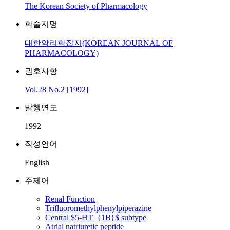
The Korean Society of Pharmacology
학술지명
대한약리학잡지(KOREAN JOURNAL OF
PHARMACOLOGY)
권호사항
Vol.28 No.2 [1992]
발행연도
1992
작성언어
English
주제어
Renal Function
Trifluoromethylphenylpiperazine
Central $5-HT_{1B}$ subtype
Atrial natriuretic peptide