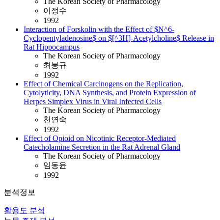
The Korean Society of Pharmacology
이정수
1992
Interaction of Forskolin with the Effect of $N^6-
Cyclopentyladenosine$ on $[^3H]-Acetylcholine$ Release in
Rat Hippocampus
The Korean Society of Pharmacology
최봉규
1992
Effect of Chemical Carcinogens on the Replication,
Cytolyticity, DNA Synthesis, and Protein Expression of
Herpes Simplex Virus in Viral Infected Cells
The Korean Society of Pharmacology
천연숙
1992
Effect of Opioid on Nicotinic Receptor-Mediated
Catecholamine Secretion in the Rat Adrenal Gland
The Korean Society of Pharmacology
임동윤
1992
분석정보
활용도 분석