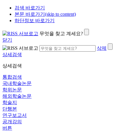
검색 바로가기
본문 바로가기(skip to content)
하단정보 바로가기
무엇을 찾고 계세요?
닫기
삭제
상세검색
상세검색
통합검색
국내학술논문
학위논문
해외학술논문
학술지
단행본
연구보고서
공개강의
버튼