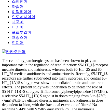
스페인어
아랍어
이탈리아어
인도네시아어
태국어
터키어
포르투갈어
프랑스어
힌디어
The central tryptaminergic system has been shown to play an
important role in the regulation of renal function: $5-HT_1$ receptor
mediate diuresis and natriuresis, whereas both $5-HT_2$ and $5-
HT_3$ mediate antidiuresis and antinatriuresis. Recently, $5-HT_1$
receptors are further subdivided into many subtypes, and central $5-
HT_{1A}$ subtype was shown to mediate diuretic and natriuretic
effects. The present study was undertaken to delineate the role of
$5-HT_{1B}$ subtype. Trifluoromethylphenylpiperazine (TFMPP),
a selective $5-HT_{1B}$ agonist in doses ranging from 8 to $750\;
{\mu}g/kg$ icv elicited diuresis, natriuresis and kaliuresis in dose-
dependent fashion, with the fractional excretion of filtered Na
reaching 5.44% with $250\;{\mu}g/kg$ icv. The natriuresis