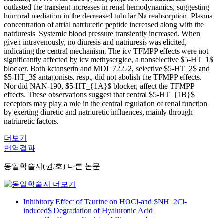
outlasted the transient increases in renal hemodynamics, suggesting
humoral mediation in the decreased tubular Na reabsorption. Plasma
concentration of atrial natriuretic peptide increased along with the
natriuresis. Systemic blood pressure transiently increased. When
given intravenously, no diuresis and natriuresis was elicited,
indicating the central mechanism. The icv TFMPP effects were not
significantly affected by icv methysergide, a nonselective $5-HT_1$
blocker. Both ketanserin and MDL 72222, selective $5-HT_2$ and
$5-HT_3$ antagonists, resp., did not abolish the TFMPP effects.
Nor did NAN-190, $5-HT_{1A}$ blocker, affect the TFMPP
effects. These observations suggest that central $5-HT_{1B}$
receptors may play a role in the central regulation of renal function
by exerting diuretic and natriuretic influences, mainly through
natriuretic factors.
더보기
번역결과
동일학술지(권/호) 다른 논문
Inhibitory Effect of Taurine on HOCl-and $NH_2Cl-
induced$ Degradation of Hyaluronic Acid