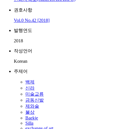
권호사항
Vol.0 No.42 [2018]
발행연도
2018
작성언어
Korean
주제어
백제
신라
미술교류
금동신발
제와술
불상
Baekje
Silla
exchange of art