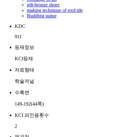
gilt-bronze shoes
making technique of roof-tile
Buddhist statue
KDC
911
등재정보
KCI등재
자료형태
학술저널
수록면
149-192(44쪽)
KCI 피인용횟수
2
제공처