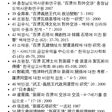
38 충청남도역사문화연구원, "百濟의 對外交涉" 충청남
도역사문화연구원 2007
39 金壽泰, "百濟義慈王代의 政治變動" 5 : 1992
40 조원창, "百濟瓦積基壇에 대한 一硏究" 33 : 2000
41 김유식, "百濟瓦塼文化의 對外交涉－백제계 신라와
당의 수용과 전개－" 7 : 2010
42 박경식, "百濟 石塔의 獨創性과 韓國 石塔에 미친 影
響" 백제연구소 (62) : 37-70, 2015
43 소재윤, "百濟 瓦建物址의 變遷過程에 대한 硏究-웅
진‧사비기의 금강유역을 中心으로-" 한국상고사학회
45 (45): 49-70, 2004
44 조원창, "百濟 瓦博士의 對新羅？倭 派遣과 製瓦術의
傳播" 한국상고사학회 48 (48): 85-108, 2005
45 鄭載潤, "熊津時代百濟와 新羅의 關係에 대한 考察－
羅濟同盟에 대한 비판적 검토－" 4･5 : 2001
46 박민경, "武王･義慈王代政局運營의 硏究" 20 : 2000
47 "日本書紀"
48 盧重國, "新羅와 百濟의 交涉과 交流－6~7세기를 중
심으로－" 17･18 : 2000
49 張忠植, "新羅石塔硏究" 一志社 1987
50 國立慶州博物館, "新羅瓦塼" 國立慶州博物館 2000