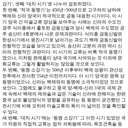
강기’, 셋째 ‘대치 시기’로 나누어 검토하였다.
첫 번째, ‘적극 동맹기’는 450년~500년으로 고구려의 남하에
백제와 신라 양국이 적극적으로 공동 대응한 시기이다. 이 시
기 양국 간 미술교류 양상을 보여주는 사례는 신라의 수도인
경주 식리총에서 출토된 금동신발과 당시 백제의 수도였던 공
주 송산리 4호분에서 나온 은제과판이다. 식리총 금동신발은
한성시기에서 웅진시기로 넘어가는 과도기 백제 금동신발의
전형적인 모습을 보이고 있으며, 송산리 고분의 과판 역시 신
라의 전형적인 과판이다. 이 시기의 교류는 비록 적극 동맹기
였으나, 이처럼 완제품이 상대 국가에 사여되는 것 이외에 문
화교류는 그렇게 활발하지는 않았을 것으로 보인다.
두 번째, ‘동맹 소강기’는 500년 이후부터 백제 성왕이 관산성
전투에서 전사한 554년 이전까지이다. 이 시기 양국은 명목 상
동맹이었으나, 신라는 백제와의 동맹에 소극적이었던 것으로
보인다. 그럼에도 불구하고 중국 양-백제-신라 3국의 국제 관
계 속에서 백제의 제와술과 같은 기술이 신라에 전해지는 한편
중국 남조 불상양식의 영향을 공유하는 등 동맹이 굳건했던 그
전시기에 비해 오히려 미술교류의 폭이 더 넓어진 것을 확인할
수 있다.
세 번째, ‘대치 시기’에는 ‘동맹 소강기’ 그 이전 시기 있었던 국
가 차원의 직접적 교류는 점차 쇠퇴됨에 따라, 목조건축술 등