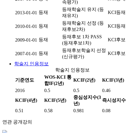
속평가)
등재학술지 유지 (등
등재
KCI등재
2013-01-01
재유지)
등재학술지 선정 (등
등재
KCI등재
2010-01-01
재후보2차)
등재후보 1차 PASS
등재
KCI후보
2009-01-01
(등재후보1차)
등재후보학술지 선정
등재
KCI후보
2007-01-01
(신규평가)
학술지 인용정보
학술지 인용정보
WOS-KCI 통
기준연도
KCIF(2년)
KCIF(3년)
합IF(2년)
2016
0.5
0.5
0.46
중심성지수(3
KCIF(4년)
KCIF(5년)
즉시성지수
년)
0.51
0.58
0.981
0.08
연관 공개강의