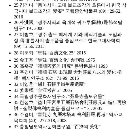
25 김리나, "동아시아 고대 불교조각의 흐름에서 한국 삼
국시대 불교조각의 變奏" 국립중앙박물관 (89) : 29-52,
2016
26 朴洪國, "경주지역의 옥개석 귀마루(隅棟) 彫飾석탑
연구" 19 : 2000
27 이병호, "경주 출토 백제계 기와 제작기술의 도입과
정-傳 흥륜사지 출토품을 중심으로-" 한국고대사학회
(69) : 5-56, 2013
28 이문형, "馬韓･百濟文化 25" 2015
29 金正基, "馬韓･百濟文化" 創刊號 1975
30 高裕燮, "韓國塔婆의 硏究" 동방문화사 1993
31 주경미, "韓國 石塔 出現期 舍利莊嚴方式의 變化 樣
相" 백제연구소 (62) : 71-99, 2015
32 이영훈, "鎭川石帳里鐵生産遺蹟"
33 姜秉權, "金江考古 2" 2005
34 국립경주문화재연구소, "芬皇寺출토유물"
35 한정호, "益山王宮里五層石塔舍利莊嚴具의 編年再檢
討－金製佛舍利內盒을 중심으로－" 3 : 2005
36 주경미, "皇龍寺 九層木塔의 舍利莊嚴 再考" 역사교
육학회 (40) : 277-318, 2008
37 충청남도역사문화연구원, "百濟의 美術"