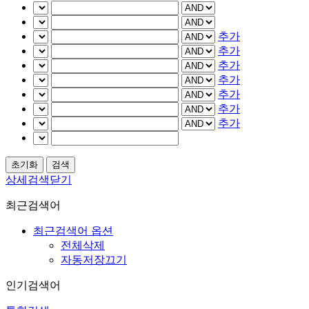
추가
추가
추가
추가
추가
추가
추가
상세검색닫기
최근검색어
최근검색어 옵션
전체삭제
자동저장끄기
인기검색어