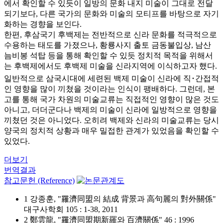
에서 확인할 수 있듯이 일방의 문화 내지 미술이 그대로 전달
되기보다, 다른 국가의 문화와 미술의 모티프를 바탕으로 자기
화하는 경향을 보인다.
한편, 후삼국기 후백제는 전반적으로 신라 문화를 적극적으로
수용하는 태도를 가졌으나, 황룡사지 출토 금동불입상, 남산
늠비봉 석탑 등을 통해 확인할 수 있듯 정치적 목적을 위해서
는 후백제에서도 후백제 미술을 신라지역에 이식하고자 했다.
일반적으로 삼국시대에 세련된 백제 미술이 신라에 직･간접적
인 영향을 많이 끼쳤을 것이라는 인식이 팽배하다. 그런데, 본
고를 통해 국가 차원의 미술교류는 직접적인 영향이 많은 것도
아니고, 더더군다나 백제의 미술이 신라에 일방적으로 영향을
끼쳤던 것은 아니었다. 오히려 백제와 신라의 미술교류는 당시
양국의 정치적 상황과 매우 밀접한 관계가 있었음을 확인할 수
있었다.
더보기
번역결과
참고문헌 (Reference)
1 강종훈, "羅濟同盟의 結成 背景과 高句麗의 對外關係"
대구사학회 105 : 1-38, 2011
2 鄭雲龍, "羅濟同盟期新羅와 百濟關係" 46 : 1996