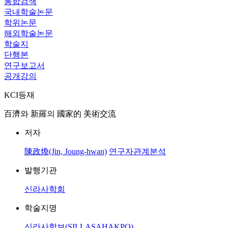
통합검색
국내학술논문
학위논문
해외학술논문
학술지
단행본
연구보고서
공개강의
KCI등재
百濟와 新羅의 國家的 美術交流
저자
陳政煥(Jin, Joung-hwan)
연구자관계분석
발행기관
신라사학회
학술지명
신라사학보(SILLASAHAKPO)