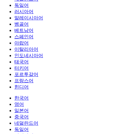
독일어
러시아어
말레이시아어
벵골어
베트남어
스페인어
아랍어
이탈리아어
인도네시아어
태국어
터키어
포르투갈어
프랑스어
힌디어
한국어
영어
일본어
중국어
네덜란드어
독일어