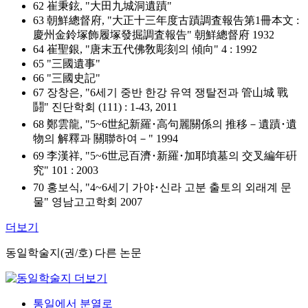
62 崔秉鉉, "大田九城洞遺蹟"
63 朝鮮總督府, "大正十三年度古蹟調査報告第1冊本文 :
慶州金鈴塚飾履塚發掘調査報告" 朝鮮總督府 1932
64 崔聖銀, "唐末五代佛敎彫刻의 傾向" 4 : 1992
65 "三國遺事"
66 "三國史記"
67 장창은, "6세기 중반 한강 유역 쟁탈전과 管山城 戰
鬪" 진단학회 (111) : 1-43, 2011
68 鄭雲龍, "5~6世紀新羅･高句麗關係의 推移－遺蹟･遺
物의 解釋과 關聯하여－" 1994
69 李漢祥, "5~6世忌百濟･新羅･加耶墳墓의 交叉編年硏
究" 101 : 2003
70 홍보식, "4~6세기 가야･신라 고분 출토의 외래계 문
물" 영남고고학회 2007
더보기
동일학술지(권/호) 다른 논문
통일에서 분열로