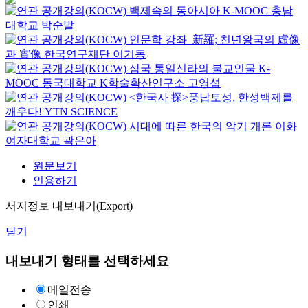
백제속의 동아시아
K-MOOC
충남
대학교 박순발
인문학 강좌_新羅; 천년왕국의 虛像
과 實像
한국연구재단
이기동
삼국 통일신라의 불교인물
K-
MOOC
동국대학교 K학술확산연구소 고영섭
<한국사 探>풍납토성, 한성백제를
깨우다!
YTN SCIENCE
시대에 따른 한국의 악기 개론
이화
여자대학교
곽은아
원문보기
인용하기
서지정보 내보내기(Export)
닫기
내보내기 형태를 선택하세요
메일전송
인쇄