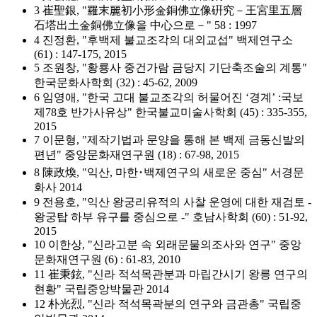
3 崔聖銀, "羅末麗初小形金銅佛立像硏究－王宮里五層
石塔出土金銅佛立像을 中心으로－" 58 : 1997
4 진정환, "후백제 불교조각의 대외교섭" 백제연구소
(61) : 147-175, 2015
5 조원창, "황룡사 중건가람 금당지 기단축조술의 계통"
한국문화사학회 (32) : 45-62, 2009
6 임영애, "한국 고대 불교조각의 허물어진 ‘경계’ :국보
제78호 반가사유상" 한국불교미술사학회 (45) : 335-355,
2015
7 이문형, "제작기법과 문양을 통해 본 백제 금동신발의
편년" 중앙문화재연구원 (18) : 67-98, 2015
8 陳政煥, "익산, 마한･백제연구의 새로운 중심" 서경문
화사 2014
9 전용호, "익산 왕궁리유적의 사찰 운영에 대한 재검토 -
왕궁탑 하부 유구를 중심으로 -" 호남사학회 (60) : 51-92,
2015
10 이한상, "신라고분 속 외래문물의조사와 연구" 중앙
문화재연구원 (6) : 61-83, 2010
11 崔秉鉉, "신라 적석목관분과 마립간시기 왕릉 연구의
현황" 국립중앙박물관 2014
12 朴光烈, "신라 적석목곽분의 연구와 금관총" 국립중