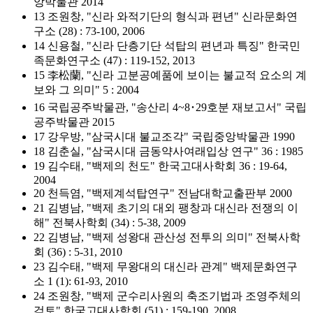
앙박물관 2014
13 조원창, "신라 와적기단의 형식과 편년" 신라문화연
구소 (28) : 73-100, 2006
14 신용철, "신라 단층기단 석탑의 편년과 특징" 한국민
족문화연구소 (47) : 119-152, 2013
15 李松蘭, "신라 고분공예품에 보이는 불교적 요소의 계
보와 그 의미" 5 : 2004
16 국립공주박물관, "송산리 4~8･29호분 재보고서" 국립
공주박물관 2015
17 강우방, "삼국시대 불교조각" 국립중앙박물관 1990
18 김춘실, "삼국시대 금동약사여래입상 연구" 36 : 1985
19 김수태, "백제의 천도" 한국고대사학회 36 : 19-64,
2004
20 천득염, "백제계석탑연구" 전남대학교출판부 2000
21 김병남, "백제 초기의 대외 팽창과 대신라 전쟁의 이
해" 전북사학회 (34) : 5-38, 2009
22 김병남, "백제 성왕대 관산성 전투의 의미" 전북사학
회 (36) : 5-31, 2010
23 김수태, "백제 무왕대의 대신라 관계" 백제문화연구
소 1 (1): 61-93, 2010
24 조원창, "백제 군수리사원의 축조기법과 조영주체의
검토" 한국고대사학회 (51) : 159-190, 2008