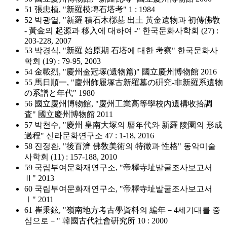
51 張忠植, "新羅模塼石塔考" 1 : 1984
52 박광열, "新羅 積石木槨墓 出土 黃金遺物과 初傳佛敎
- 黃金의 起源과 移入에 대하여 -" 한국문화사학회 (27) :
203-228, 2007
53 박경식, "新羅 始原期 石塔에 대한 考察" 한국문화사
학회 (19) : 79-95, 2003
54 金載烈, "慶州金冠塚(遺物篇)" 國立慶州博物館 2016
55 馬日順一, "慶州飾履塚古新羅墓の硏究-非新羅系遺物
の系譜と年代" 1980
56 國立慶州博物館, "慶州工業高等學校內遺構收拾調
査" 國立慶州博物館 2011
57 박천수, "慶州 皇南大塚의 曆年代와 新羅 陵園의 形成
過程" 신라문화연구소 47 : 1-18, 2016
58 진정환, "後百濟 佛敎美術의 特徵과 性格" 동악미술
사학회 (11) : 157-188, 2010
59 국립부여문화재연구소, "帝釋寺址발굴조사보고서
Ⅱ" 2013
60 국립부여문화재연구소, "帝釋寺址발굴조사보고서
Ⅰ" 2011
61 崔秉鉉, "嶺南地方考古學資料의 編年－4세기대를 중
심으로－" 韓國古代社會硏究所 10 : 2000