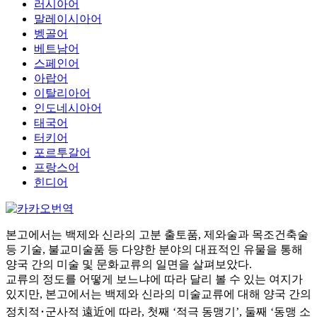
러시아어
말레이시아어
벵골어
베트남어
스페인어
아랍어
이탈리아어
인도네시아어
태국어
터키어
포르투갈어
프랑스어
힌디어
본고에서는 백제와 신라의 고분 출토품, 제와술과 목조건축술
등 기술, 불교미술품 등 다양한 분야의 대표적인 유물을 통해
양국 간의 미술 및 문화교류의 일면을 살펴보았다.
교류의 정도를 어떻게 보느냐에 따라 달리 볼 수 있는 여지가
있지만, 본고에서는 백제와 신라의 미술교류에 대해 양국 간의
정치적･군사적 遠近에 따라, 첫째 ‘적극 동맹기’, 둘째 ‘동맹 소