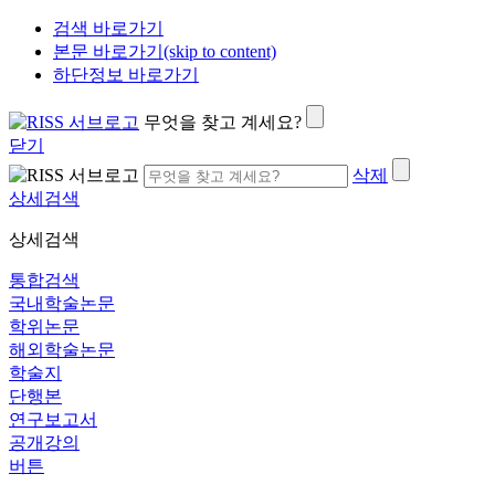
검색 바로가기
본문 바로가기(skip to content)
하단정보 바로가기
무엇을 찾고 계세요?
닫기
삭제
상세검색
상세검색
통합검색
국내학술논문
학위논문
해외학술논문
학술지
단행본
연구보고서
공개강의
버튼