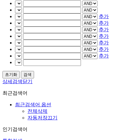
추가
추가
추가
추가
추가
추가
추가
상세검색닫기
최근검색어
최근검색어 옵션
전체삭제
자동저장끄기
인기검색어