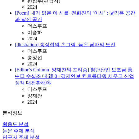
편집부(편집자)
2024
[Poem] 내가 읽은 이 시를_전희진의 ‘이사’ : 낯익은 공간
과 낯선 공간
더스쿠프
이승하
2024
[illustration] 송정섭의 손그림_늙은 남자의 도전
더스쿠프
송정섭
2024
[Editor’s Column_양재찬의 프리즘] 첨단산업 보조금 美
中日 수십조 대 韓 0 : 경제안보 컨트롤타워 세우고 산업
정책 대전환해야
더스쿠프
양재찬
2024
분석정보
활용도 분석
논문 주제 분석
연구자 주제 분석