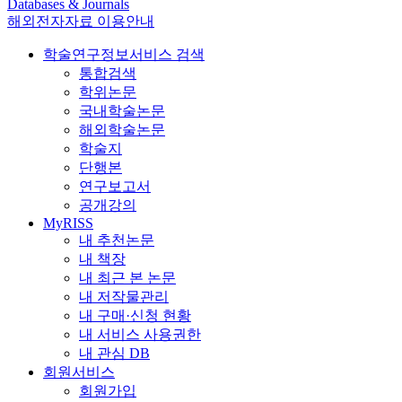
Databases & Journals
해외전자자료 이용안내
학술연구정보서비스 검색
통합검색
학위논문
국내학술논문
해외학술논문
학술지
단행본
연구보고서
공개강의
MyRISS
내 추천논문
내 책장
내 최근 본 논문
내 저작물관리
내 구매·신청 현황
내 서비스 사용권한
내 관심 DB
회원서비스
회원가입