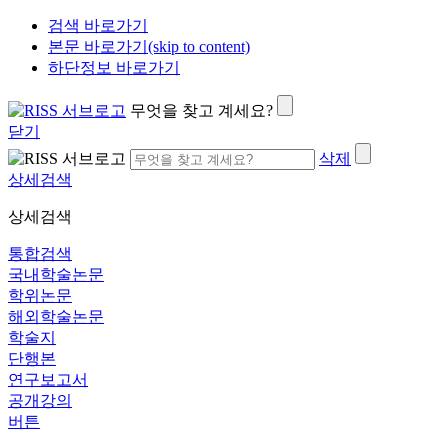
검색 바로가기
본문 바로가기(skip to content)
하단정보 바로가기
무엇을 찾고 계세요?
닫기
삭제
상세검색
상세검색
통합검색
국내학술논문
학위논문
해외학술논문
학술지
단행본
연구보고서
공개강의
버튼