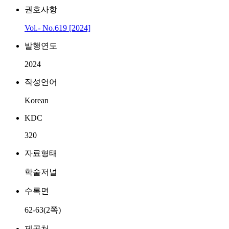
권호사항
Vol.- No.619 [2024]
발행연도
2024
작성언어
Korean
KDC
320
자료형태
학술저널
수록면
62-63(2쪽)
제공처