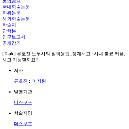
통합검색
국내학술논문
학위논문
해외학술논문
학술지
단행본
연구보고서
공개강의
[Topic] 류호진 노무사의 질의응답_징계해고 : 사내 불륜 커플,
해고 가능할까요?
저자
류호진
;
이지원
발행기관
더스쿠프
학술지명
더스쿠프