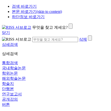
검색 바로가기
본문 바로가기(skip to content)
하단정보 바로가기
무엇을 찾고 계세요?
닫기
삭제
상세검색
상세검색
통합검색
국내학술논문
학위논문
해외학술논문
학술지
단행본
연구보고서
공개강의
버튼