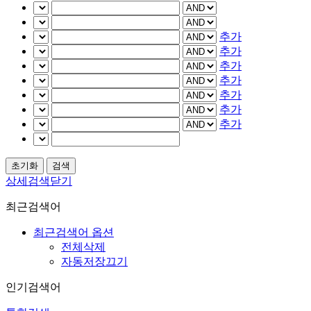
추가
추가
추가
추가
추가
추가
추가
상세검색닫기
최근검색어
최근검색어 옵션
전체삭제
자동저장끄기
인기검색어