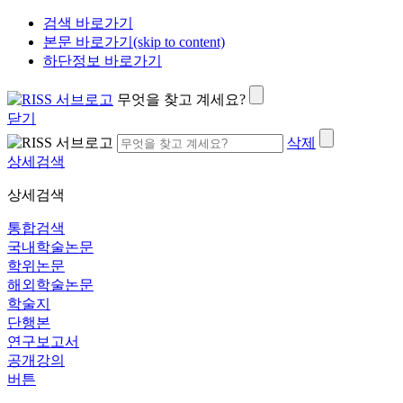
검색 바로가기
본문 바로가기(skip to content)
하단정보 바로가기
무엇을 찾고 계세요?
닫기
삭제
상세검색
상세검색
통합검색
국내학술논문
학위논문
해외학술논문
학술지
단행본
연구보고서
공개강의
버튼