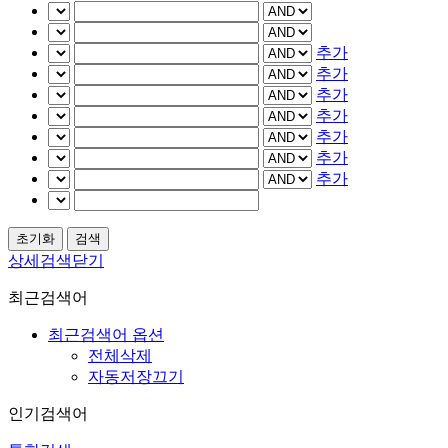
추가
추가
추가
추가
추가
추가
추가
상세검색닫기
최근검색어
최근검색어 옵션
전체삭제
자동저장끄기
인기검색어