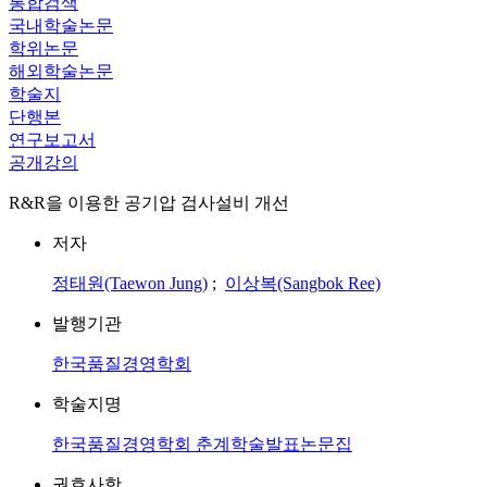
통합검색
국내학술논문
학위논문
해외학술논문
학술지
단행본
연구보고서
공개강의
R&R을 이용한 공기압 검사설비 개선
저자
정태원(Taewon Jung)
;
이상복(Sangbok Ree)
발행기관
한국품질경영학회
학술지명
한국품질경영학회 춘계학술발표논문집
권호사항