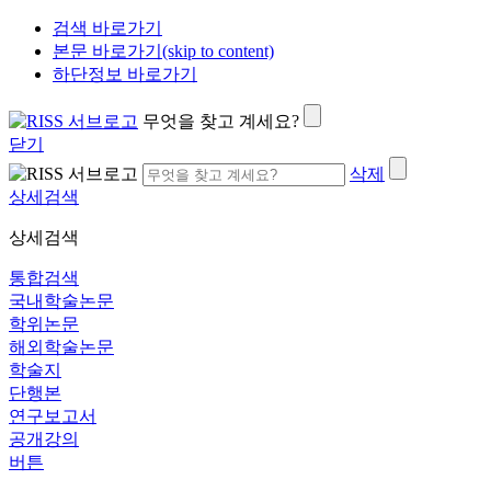
검색 바로가기
본문 바로가기(skip to content)
하단정보 바로가기
무엇을 찾고 계세요?
닫기
삭제
상세검색
상세검색
통합검색
국내학술논문
학위논문
해외학술논문
학술지
단행본
연구보고서
공개강의
버튼