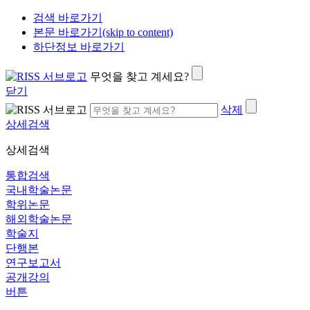
검색 바로가기
본문 바로가기(skip to content)
하단정보 바로가기
무엇을 찾고 계세요?
닫기
삭제
상세검색
상세검색
통합검색
국내학술논문
학위논문
해외학술논문
학술지
단행본
연구보고서
공개강의
버튼