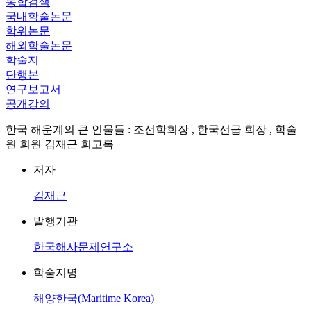
통합검색
국내학술논문
학위논문
해외학술논문
학술지
단행본
연구보고서
공개강의
한국 해운계의 큰 인물들 : 조선학회장 , 한국선급 회장 , 학술
원 회원 김재근 회고록
저자
김재근
발행기관
한국해사문제연구소
학술지명
해양한국(Maritime Korea)