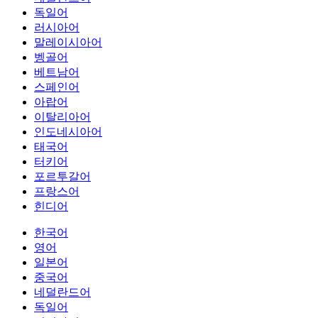
독일어
러시아어
말레이시아어
벵골어
베트남어
스페인어
아랍어
이탈리아어
인도네시아어
태국어
터키어
포르투갈어
프랑스어
힌디어
한국어
영어
일본어
중국어
네덜란드어
독일어