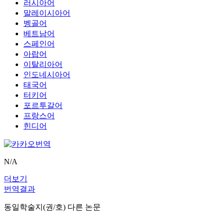
러시아어
말레이시아어
벵골어
베트남어
스페인어
아랍어
이탈리아어
인도네시아어
태국어
터키어
포르투갈어
프랑스어
힌디어
N/A
더보기
번역결과
동일학술지(권/호) 다른 논문