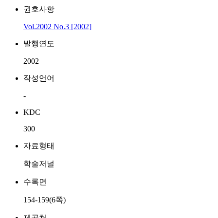
권호사항
Vol.2002 No.3 [2002]
발행연도
2002
작성언어
-
KDC
300
자료형태
학술저널
수록면
154-159(6쪽)
제공처