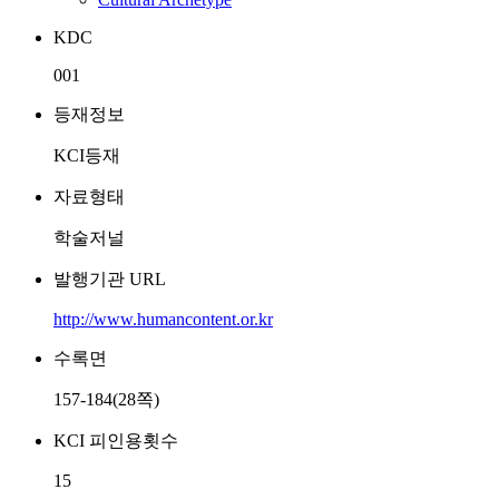
KDC
001
등재정보
KCI등재
자료형태
학술저널
발행기관 URL
http://www.humancontent.or.kr
수록면
157-184(28쪽)
KCI 피인용횟수
15