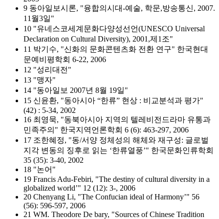
9 동아일보시론, "융합의시대-예술, 학문,방송통신, 2007.
11월3일"
10 "유네스코세계문화다양성선언(UNESCO Universal
Declaration on Cultural Diversity), 2001,제1조"
11 박기수, "신화의 문화콘텐츠화 전환 연구" 한국현대
문예비평학회 6-22, 2006
12 "성리대전"
13 "맹자"
14 "동아일보 2007년 8월 19일"
15 신윤환, "동아시아 “한류” 현상 : 비교분석과 평가"
(42) : 5-34, 2002
16 최영묵, "동북아시아 지역의 텔레비전드라마 유통과
민족주의" 한국지역언론학회 6 (6): 463-297, 2006
17 조한혜정, "동/서양 정체성의 해체와 재구성: 글로벌
지각 변동의 징후로 읽는 ‘한류열풍’" 한국문화인류학회
35 (35): 3-40, 2002
18 "논어"
19 Francis Adu-Febiri, "The destiny of cultural diversity in a
globalized world’" 12 (12): 3-, 2006
20 Chenyang Li, "The Confucian ideal of Harmony’" 56
(56): 596-597, 2006
21 WM. Theodore De bary, "Sources of Chinese Tradition