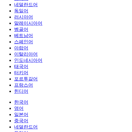
네덜란드어
독일어
러시아어
말레이시아어
벵골어
베트남어
스페인어
아랍어
이탈리아어
인도네시아어
태국어
터키어
포르투갈어
프랑스어
힌디어
한국어
영어
일본어
중국어
네덜란드어