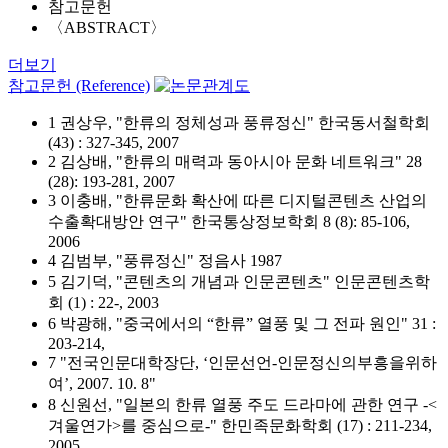
참고문헌
〈ABSTRACT〉
더보기
참고문헌 (Reference)
1 권상우, "한류의 정체성과 풍류정신" 한국동서철학회
(43) : 327-345, 2007
2 김상배, "한류의 매력과 동아시아 문화 네트워크" 28
(28): 193-281, 2007
3 이충배, "한류문화 확산에 따른 디지털콘텐츠 산업의
수출확대방안 연구" 한국통상정보학회 8 (8): 85-106,
2006
4 김범부, "풍류정신" 정음사 1987
5 김기덕, "콘텐츠의 개념과 인문콘텐츠" 인문콘텐츠학
회 (1) : 22-, 2003
6 박광해, "중국에서의 “한류” 열풍 및 그 전파 원인" 31 :
203-214,
7 "전국인문대학장단, ‘인문선언-인문정신의부흥을위하
여’, 2007. 10. 8"
8 신원선, "일본의 한류 열풍 주도 드라마에 관한 연구 -<
겨울연가>를 중심으로-" 한민족문화학회 (17) : 211-234,
2005