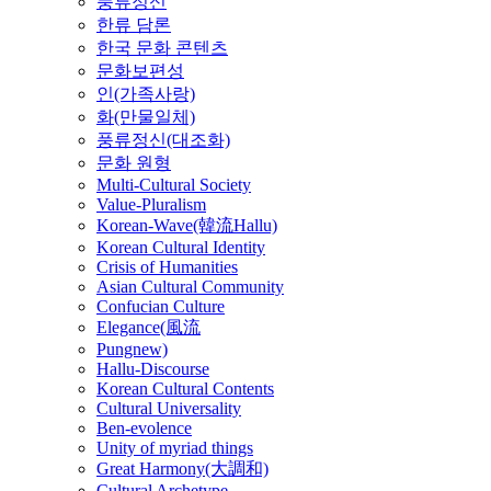
풍류정신
한류 담론
한국 문화 콘텐츠
문화보편성
인(가족사랑)
화(만물일체)
풍류정신(대조화)
문화 원형
Multi-Cultural Society
Value-Pluralism
Korean-Wave(韓流Hallu)
Korean Cultural Identity
Crisis of Humanities
Asian Cultural Community
Confucian Culture
Elegance(風流
Pungnew)
Hallu-Discourse
Korean Cultural Contents
Cultural Universality
Ben-evolence
Unity of myriad things
Great Harmony(大調和)
Cultural Archetype