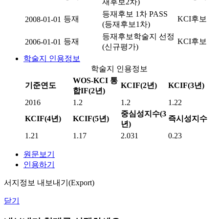
재후보2차)
등재후보 1차 PASS
등재
KCI후보
2008-01-01
(등재후보1차)
등재후보학술지 선정
등재
KCI후보
2006-01-01
(신규평가)
학술지 인용정보
학술지 인용정보
WOS-KCI 통
기준연도
KCIF(2년)
KCIF(3년)
합IF(2년)
2016
1.2
1.2
1.22
중심성지수(3
KCIF(4년)
KCIF(5년)
즉시성지수
년)
1.21
1.17
2.031
0.23
원문보기
인용하기
서지정보 내보내기(Export)
닫기