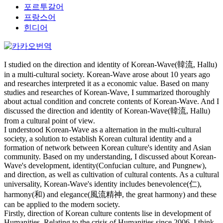
포르투갈어
프랑스어
힌디어
I studied on the direction and identity of Korean-Wave(韓流, Hallu)
in a multi-cultural society. Korean-Wave arose about 10 years ago
and researches interpreted it as a economic value. Based on many
studies and researches of Korean-Wave, I summarized thoroughly
about actual condition and concrete contents of Korean-Wave. And I
discussed the direction and identity of Korean-Wave(韓流, Hallu)
from a cultural point of view.
I understood Korean-Wave as a alternation in the multi-cultural
society, a solution to establish Korean cultural identity and a
formation of network between Korean culture's identity and Asian
community. Based on my understanding, I discussed about Korean-
Wave's development, identity(Confucian culture, and Pungnew),
and direction, as well as cultivation of cultural contents. As a cultural
universality, Korean-Wave's identity includes benevolence(仁),
harmony(和) and elegance(風流精神, the great harmony) and these
can be applied to the modern society.
Firstly, direction of Korean culture contents lise in development of
Humanities. Relating to the crisis of Humanities since 2006, I think