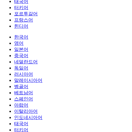
태국어
터키어
포르투갈어
프랑스어
힌디어
한국어
영어
일본어
중국어
네덜란드어
독일어
러시아어
말레이시아어
벵골어
베트남어
스페인어
아랍어
이탈리아어
인도네시아어
태국어
터키어