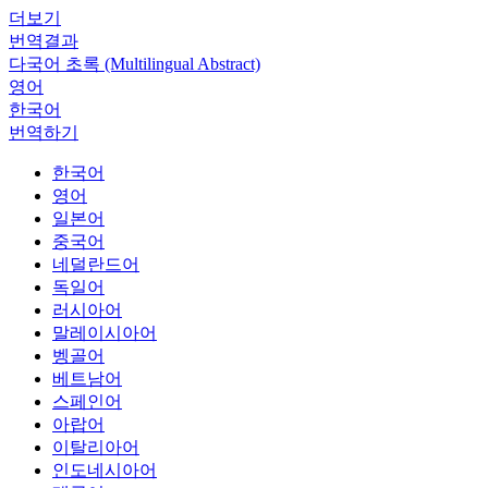
더보기
번역결과
다국어 초록 (Multilingual Abstract)
영어
한국어
번역하기
한국어
영어
일본어
중국어
네덜란드어
독일어
러시아어
말레이시아어
벵골어
베트남어
스페인어
아랍어
이탈리아어
인도네시아어