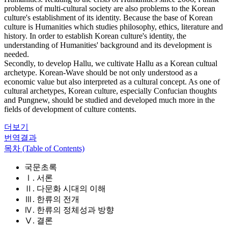
problems of multi-cultural society are also problems to the Korean
culture's establishment of its identity. Because the base of Korean
culture is Humanities which studies philosophy, ethics, literature and
history. In order to establish Korean culture's identity, the
understanding of Humanities' background and its development is
needed.
Secondly, to develop Hallu, we cultivate Hallu as a Korean cultual
archetype. Korean-Wave should be not only understood as a
economic value but also interpreted as a cultural concept. As one of
cultural archetypes, Korean culture, especially Confucian thoughts
and Pungnew, should be studied and developed much more in the
fields of development of culture contents.
더보기
번역결과
목차 (Table of Contents)
국문초록
Ⅰ. 서론
Ⅱ. 다문화 시대의 이해
Ⅲ. 한류의 전개
Ⅳ. 한류의 정체성과 방향
Ⅴ. 결론