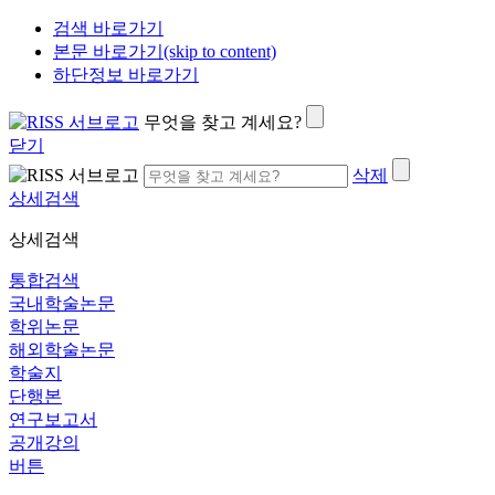
검색 바로가기
본문 바로가기(skip to content)
하단정보 바로가기
무엇을 찾고 계세요?
닫기
삭제
상세검색
상세검색
통합검색
국내학술논문
학위논문
해외학술논문
학술지
단행본
연구보고서
공개강의
버튼