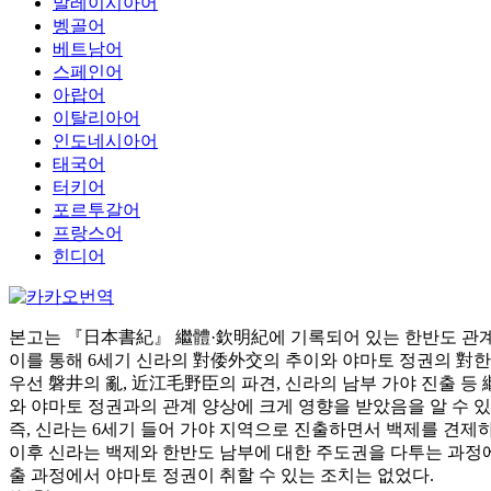
말레이시아어
벵골어
베트남어
스페인어
아랍어
이탈리아어
인도네시아어
태국어
터키어
포르투갈어
프랑스어
힌디어
본고는 『日本書紀』 繼體·欽明紀에 기록되어 있는 한반도 관계
이를 통해 6세기 신라의 對倭外交의 추이와 야마토 정권의 對한
우선 磐井의 亂, 近江毛野臣의 파견, 신라의 남부 가야 진출 
와 야마토 정권과의 관계 양상에 크게 영향을 받았음을 알 수 있
즉, 신라는 6세기 들어 가야 지역으로 진출하면서 백제를 견제
이후 신라는 백제와 한반도 남부에 대한 주도권을 다투는 과정
출 과정에서 야마토 정권이 취할 수 있는 조치는 없었다.