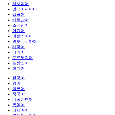
러시아어
말레이시아어
벵골어
베트남어
스페인어
아랍어
이탈리아어
인도네시아어
태국어
터키어
포르투갈어
프랑스어
힌디어
한국어
영어
일본어
중국어
네덜란드어
독일어
러시아어