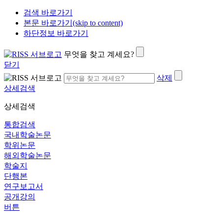
검색 바로가기
본문 바로가기(skip to content)
하단정보 바로가기
무엇을 찾고 계세요?
닫기
삭제
상세검색
상세검색
통합검색
국내학술논문
학위논문
해외학술논문
학술지
단행본
연구보고서
공개강의
버튼