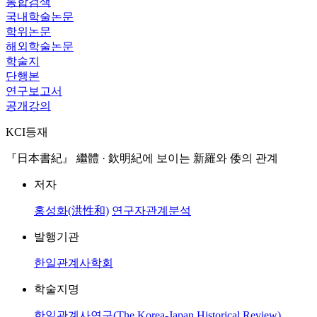
통합검색
국내학술논문
학위논문
해외학술논문
학술지
단행본
연구보고서
공개강의
KCI등재
『日本書紀』 繼體 · 欽明紀에 보이는 新羅와 倭의 관계
저자
홍성화(洪性和)
연구자관계분석
발행기관
한일관계사학회
학술지명
한일관계사연구(The Korea-Japan Historical Review)