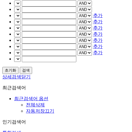
추가
추가
추가
추가
추가
추가
추가
상세검색닫기
최근검색어
최근검색어 옵션
전체삭제
자동저장끄기
인기검색어