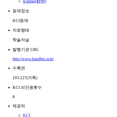
Kinmei(欽明)
등재정보
KCI등재
자료형태
학술저널
발행기관 URL
http://www.hanilhis.or.kr
수록면
193-227(35쪽)
KCI 피인용횟수
8
제공처
KCI