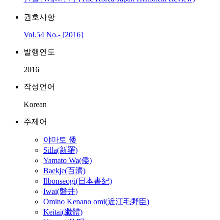
권호사항
Vol.54 No.- [2016]
발행연도
2016
작성언어
Korean
주제어
야마토 倭
Silla(新羅)
Yamato Wa(倭)
Baekje(百濟)
Ilbonseogi(日本書紀)
Iwai(磐井)
Omino Kenano omi(近江毛野臣)
Keitai(繼體)