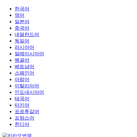
한국어
영어
일본어
중국어
네덜란드어
독일어
러시아어
말레이시아어
벵골어
베트남어
스페인어
아랍어
이탈리아어
인도네시아어
태국어
터키어
포르투갈어
프랑스어
힌디어