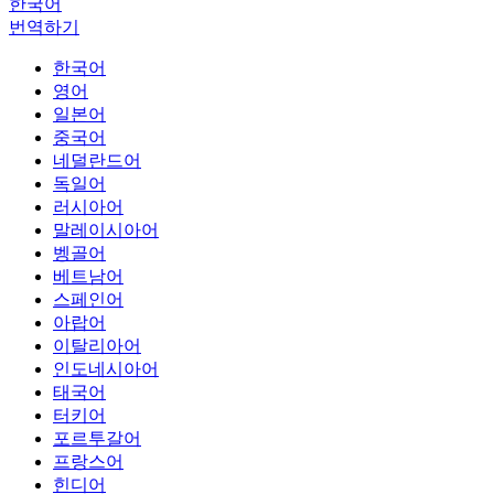
한국어
번역하기
한국어
영어
일본어
중국어
네덜란드어
독일어
러시아어
말레이시아어
벵골어
베트남어
스페인어
아랍어
이탈리아어
인도네시아어
태국어
터키어
포르투갈어
프랑스어
힌디어