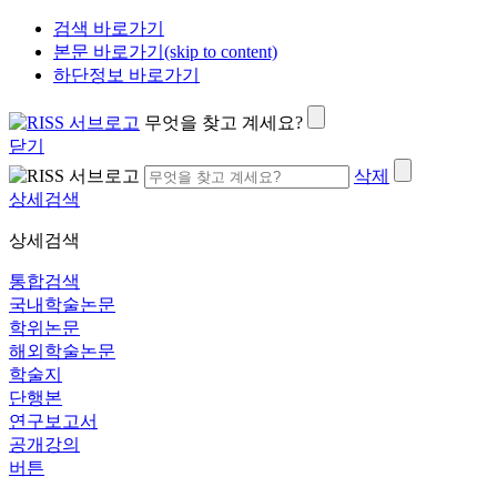
검색 바로가기
본문 바로가기(skip to content)
하단정보 바로가기
무엇을 찾고 계세요?
닫기
삭제
상세검색
상세검색
통합검색
국내학술논문
학위논문
해외학술논문
학술지
단행본
연구보고서
공개강의
버튼