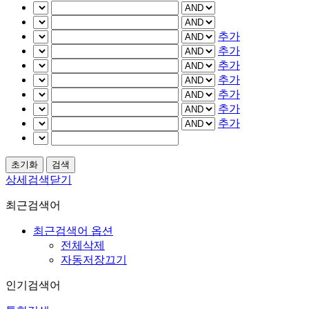
추가
추가
추가
추가
추가
추가
추가
상세검색닫기
최근검색어
최근검색어 옵션
전체삭제
자동저장끄기
인기검색어