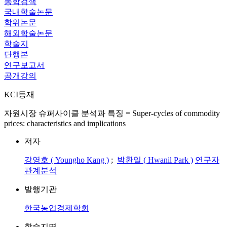
통합검색
국내학술논문
학위논문
해외학술논문
학술지
단행본
연구보고서
공개강의
KCI등재
자원시장 슈퍼사이클 분석과 특징 = Super-cycles of commodity
prices: characteristics and implications
저자
강영호 ( Youngho Kang )
;
박환일 ( Hwanil Park )
연구자
관계분석
발행기관
한국농업경제학회
학술지명