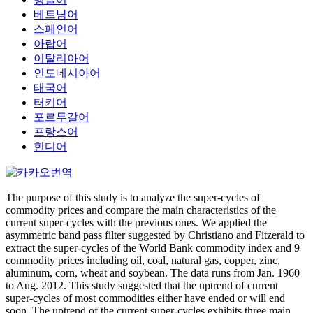
베트남어
스페인어
아랍어
이탈리아어
인도네시아어
태국어
터키어
포르투갈어
프랑스어
힌디어
The purpose of this study is to analyze the super-cycles of
commodity prices and compare the main characteristics of the
current super-cycles with the previous ones. We applied the
asymmetric band pass filter suggested by Christiano and Fitzerald to
extract the super-cycles of the World Bank commodity index and 9
commodity prices including oil, coal, natural gas, copper, zinc,
aluminum, corn, wheat and soybean. The data runs from Jan. 1960
to Aug. 2012. This study suggested that the uptrend of current
super-cycles of most commodities either have ended or will end
soon. The uptrend of the current super-cycles exhibits three main