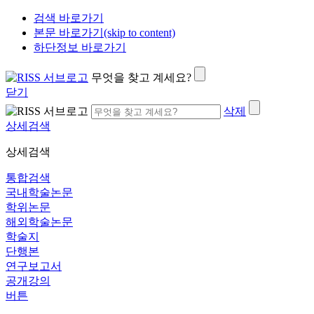
검색 바로가기
본문 바로가기(skip to content)
하단정보 바로가기
무엇을 찾고 계세요?
닫기
삭제
상세검색
상세검색
통합검색
국내학술논문
학위논문
해외학술논문
학술지
단행본
연구보고서
공개강의
버튼