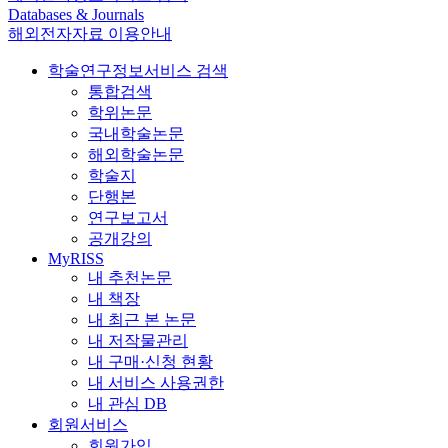
Databases & Journals
해외전자자료 이용안내
학술연구정보서비스 검색
통합검색
학위논문
국내학술논문
해외학술논문
학술지
단행본
연구보고서
공개강의
MyRISS
내 추천논문
내 책장
내 최근 본 논문
내 저작물관리
내 구매·신청 현황
내 서비스 사용권한
내 관심 DB
회원서비스
회원가입