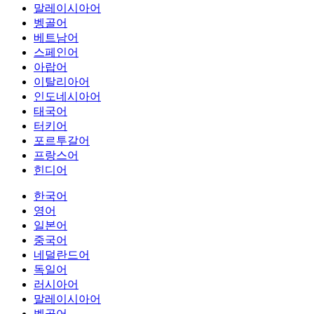
말레이시아어
벵골어
베트남어
스페인어
아랍어
이탈리아어
인도네시아어
태국어
터키어
포르투갈어
프랑스어
힌디어
한국어
영어
일본어
중국어
네덜란드어
독일어
러시아어
말레이시아어
벵골어