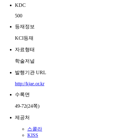
KDC
500
등재정보
KCI등재
자료형태
학술저널
발행기관 URL
http://kjae.or.kr
수록면
49-72(24쪽)
제공처
스콜라
KISS