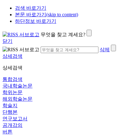
검색 바로가기
본문 바로가기(skip to content)
하단정보 바로가기
무엇을 찾고 계세요?
닫기
삭제
상세검색
상세검색
통합검색
국내학술논문
학위논문
해외학술논문
학술지
단행본
연구보고서
공개강의
버튼