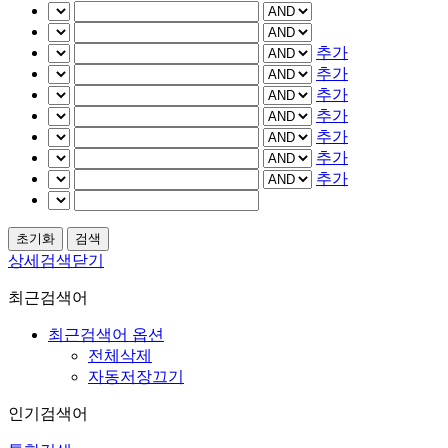
추가
추가
추가
추가
추가
추가
추가
상세검색닫기
최근검색어
최근검색어 옵션
전체삭제
자동저장끄기
인기검색어