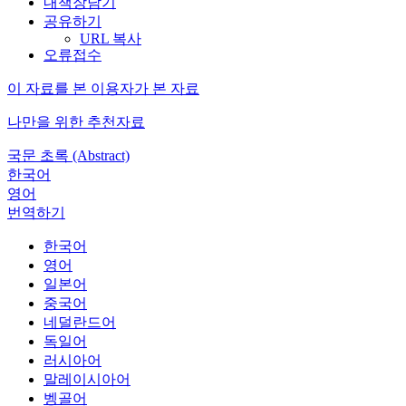
내책장담기
공유하기
URL 복사
오류접수
이 자료를 본 이용자가 본 자료
나만을 위한 추천자료
국문 초록 (Abstract)
한국어
영어
번역하기
한국어
영어
일본어
중국어
네덜란드어
독일어
러시아어
말레이시아어
벵골어