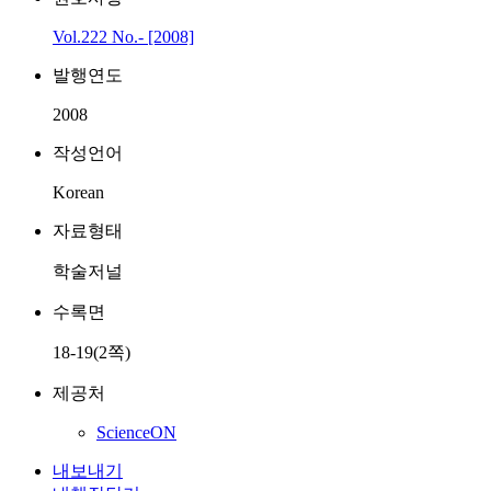
Vol.222 No.- [2008]
발행연도
2008
작성언어
Korean
자료형태
학술저널
수록면
18-19(2쪽)
제공처
ScienceON
내보내기