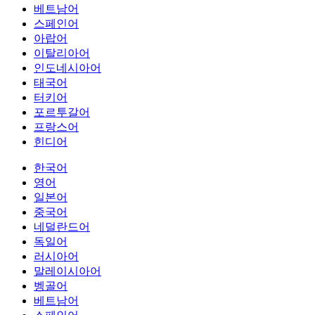
베트남어
스페인어
아랍어
이탈리아어
인도네시아어
태국어
터키어
포르투갈어
프랑스어
힌디어
한국어
영어
일본어
중국어
네덜란드어
독일어
러시아어
말레이시아어
벵골어
베트남어