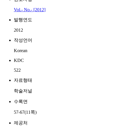
Vol.- No.- [2012]
발행연도
2012
작성언어
Korean
KDC
522
자료형태
학술저널
수록면
57-67(11쪽)
제공처