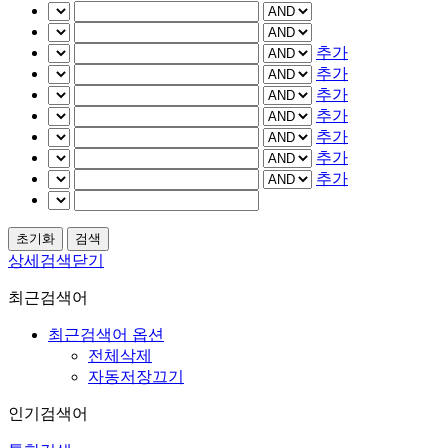
추가
추가
추가
추가
추가
추가
추가
상세검색닫기
최근검색어
최근검색어 옵션
전체삭제
자동저장끄기
인기검색어