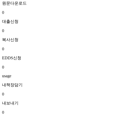
원문다운로드
0
대출신청
0
복사신청
0
EDDS신청
0
usage
내책장담기
0
내보내기
0