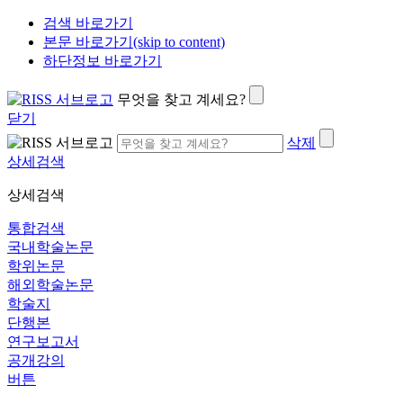
검색 바로가기
본문 바로가기(skip to content)
하단정보 바로가기
무엇을 찾고 계세요?
닫기
삭제
상세검색
상세검색
통합검색
국내학술논문
학위논문
해외학술논문
학술지
단행본
연구보고서
공개강의
버튼