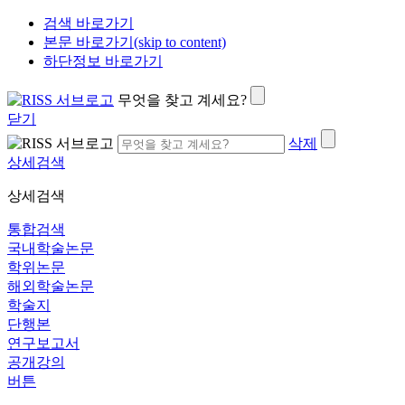
검색 바로가기
본문 바로가기(skip to content)
하단정보 바로가기
무엇을 찾고 계세요?
닫기
삭제
상세검색
상세검색
통합검색
국내학술논문
학위논문
해외학술논문
학술지
단행본
연구보고서
공개강의
버튼