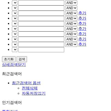
추가
추가
추가
추가
추가
추가
추가
상세검색닫기
최근검색어
최근검색어 옵션
전체삭제
자동저장끄기
인기검색어