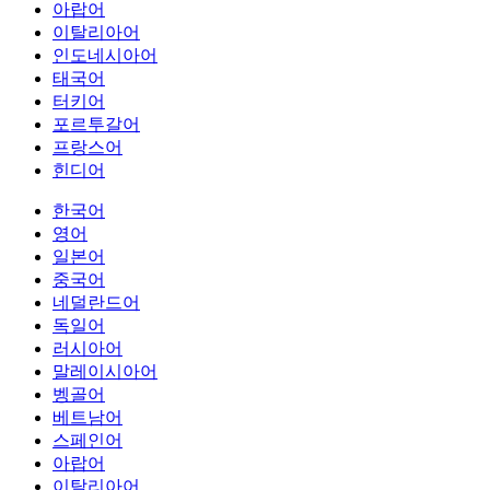
아랍어
이탈리아어
인도네시아어
태국어
터키어
포르투갈어
프랑스어
힌디어
한국어
영어
일본어
중국어
네덜란드어
독일어
러시아어
말레이시아어
벵골어
베트남어
스페인어
아랍어
이탈리아어