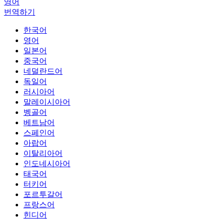
영어
번역하기
한국어
영어
일본어
중국어
네덜란드어
독일어
러시아어
말레이시아어
벵골어
베트남어
스페인어
아랍어
이탈리아어
인도네시아어
태국어
터키어
포르투갈어
프랑스어
힌디어