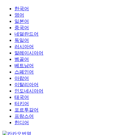
한국어
영어
일본어
중국어
네덜란드어
독일어
러시아어
말레이시아어
벵골어
베트남어
스페인어
아랍어
이탈리아어
인도네시아어
태국어
터키어
포르투갈어
프랑스어
힌디어