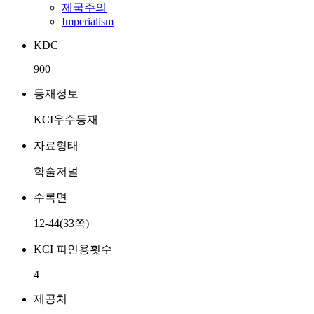
제국주의
Imperialism
KDC
900
등재정보
KCI우수등재
자료형태
학술저널
수록면
12-44(33쪽)
KCI 피인용횟수
4
제공처