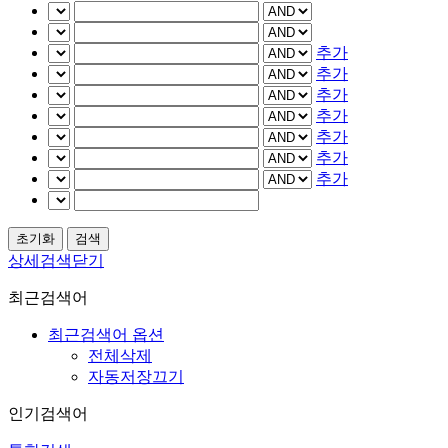
추가
추가
추가
추가
추가
추가
추가
상세검색닫기
최근검색어
최근검색어 옵션
전체삭제
자동저장끄기
인기검색어