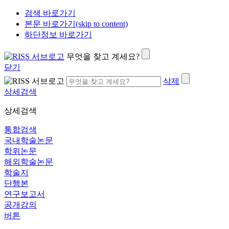
검색 바로가기
본문 바로가기(skip to content)
하단정보 바로가기
무엇을 찾고 계세요?
닫기
삭제
상세검색
상세검색
통합검색
국내학술논문
학위논문
해외학술논문
학술지
단행본
연구보고서
공개강의
버튼