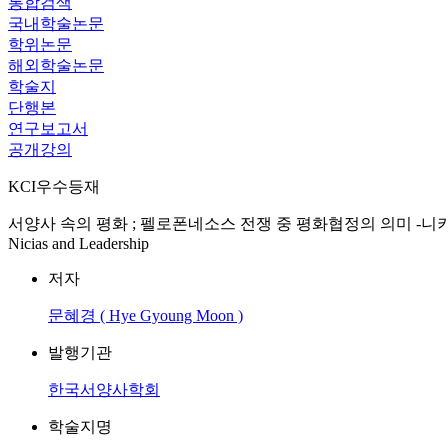
통합검색
국내학술논문
학위논문
해외학술논문
학술지
단행본
연구보고서
공개강의
KCI우수등재
서양사 속의 평화 ; 펠로폰네소스 전쟁 중 평화협정의 의미 -니키아스 평화협정과 리더십- = 
Nicias and Leadership
저자
문혜경 ( Hye Gyoung Moon )
발행기관
한국서양사학회
학술지명