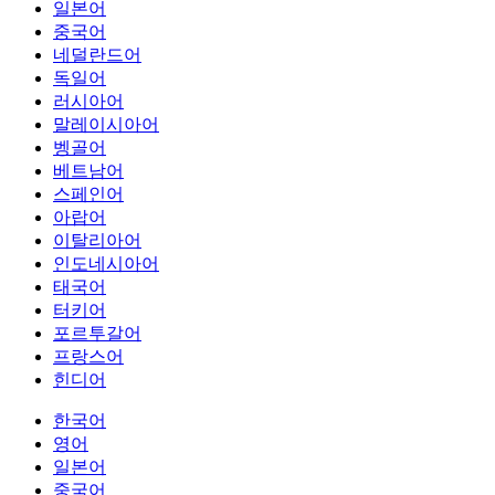
일본어
중국어
네덜란드어
독일어
러시아어
말레이시아어
벵골어
베트남어
스페인어
아랍어
이탈리아어
인도네시아어
태국어
터키어
포르투갈어
프랑스어
힌디어
한국어
영어
일본어
중국어